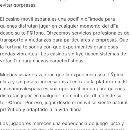
evitar sorpresas.
El casino movil espana es una opciГіn cГіmoda para
quienes disfrutan jugar en cualquier momento del dГ­a
desde su telГ©fono. Ofrecemos servicios profesionales de
transporte y mudanzas para particulares y empresas. Que
la fortuna te sonria con que experimentes grandiosos
rondas vibrantes ! Los casinos sin kyc tienen sistemas de
votaciГіn para nuevas caracterГ­sticas.
Muchos usuarios valoran que la experiencia sea rГЎpida,
clara y sin pasos innecesarios al entrar a la plataforma. El
casinomovilespana es una opciГіn cГіmoda para quienes
disfrutan jugar en cualquier momento del dГ­a desde su
telГ©fono. Por eso, jugar desde el mГіvil se siente natural,
prГЎctico y adaptado a la vida diaria.
Los jugadores merecen una experiencia de juego justa y