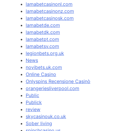
lamabetcasinonl.com
lamabetcasinonz.com
lamabetcasinosk.com
lamabetde.com
lamabetdk.com
lamabetpt.com
lamabetsv.com
legionbets.org.uk
News
novibets.uk.com
Online Casino
Onlyspins Recensione Casinò
orangeriesliverpool.com
Public
Publick
review
skycasinouk.co.uk
Sober living
spinchcasino.us