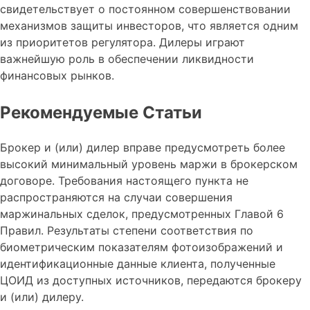
свидетельствует о постоянном совершенствовании
механизмов защиты инвесторов, что является одним
из приоритетов регулятора. Дилеры играют
важнейшую роль в обеспечении ликвидности
финансовых рынков.
Рекомендуемые Статьи
Брокер и (или) дилер вправе предусмотреть более
высокий минимальный уровень маржи в брокерском
договоре. Требования настоящего пункта не
распространяются на случаи совершения
маржинальных сделок, предусмотренных Главой 6
Правил. Результаты степени соответствия по
биометрическим показателям фотоизображений и
идентификационные данные клиента, полученные
ЦОИД из доступных источников, передаются брокеру
и (или) дилеру.