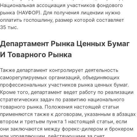
Национальная ассоциация участников фондового
рынка (НАУФОР). Для получения лицензии нужно
оплатить госпошлину, размер которой составляет
35 тыс.
Департамент Рынка Ценных Бумаг
И Товарного Рынка
Также департамент контролирует деятельность
саморегулируемых организаций, объединяющих
профессиональных участников рынка ценных бумаг.
Кроме того, департамент ведет работу по реализации
стратегических задач по развитию национального
товарного рынка. Положения настоящей статьи
применяются также к договорам, указанным в абзацах
втором и третьем пункта 1 настоящей статьи, если
они заключаются между форекс-дилером и брокером
или управляющим, действующими за счет