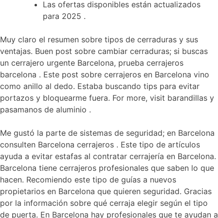
Las ofertas disponibles están actualizados
para 2025 .
Muy claro el resumen sobre tipos de cerraduras y sus
ventajas. Buen post sobre cambiar cerraduras; si buscas
un cerrajero urgente Barcelona, prueba cerrajeros
barcelona . Este post sobre cerrajeros en Barcelona vino
como anillo al dedo. Estaba buscando tips para evitar
portazos y bloquearme fuera. For more, visit barandillas y
pasamanos de aluminio .
Me gustó la parte de sistemas de seguridad; en Barcelona
consulten Barcelona cerrajeros . Este tipo de artículos
ayuda a evitar estafas al contratar cerrajería en Barcelona.
Barcelona tiene cerrajeros profesionales que saben lo que
hacen. Recomiendo este tipo de guías a nuevos
propietarios en Barcelona que quieren seguridad. Gracias
por la información sobre qué cerraja elegir según el tipo
de puerta. En Barcelona hay profesionales que te ayudan a