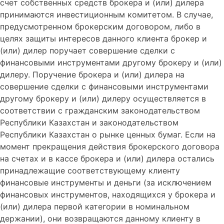
счет собственных средств брокера и (или) дилера
принимаются инвестиционным комитетом. В случае,
предусмотренном брокерским договором, либо в
целях защиты интересов данного клиента брокер и
(или) дилер поручает совершение сделки с
финансовыми инструментами другому брокеру и (или)
дилеру. Поручение брокера и (или) дилера на
совершение сделки с финансовыми инструментами
другому брокеру и (или) дилеру осуществляется в
соответствии с гражданским законодательством
Республики Казахстан и законодательством
Республики Казахстан о рынке ценных бумаг. Если на
момент прекращения действия брокерского договора
на счетах и в кассе брокера и (или) дилера остались
принадлежащие соответствующему клиенту
финансовые инструменты и деньги (за исключением
финансовых инструментов, находящихся у брокера и
(или) дилера первой категории в номинальном
держании), они возвращаются данному клиенту в