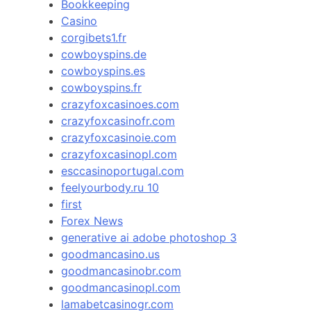
Bookkeeping
Casino
corgibets1.fr
cowboyspins.de
cowboyspins.es
cowboyspins.fr
crazyfoxcasinoes.com
crazyfoxcasinofr.com
crazyfoxcasinoie.com
crazyfoxcasinopl.com
esccasinoportugal.com
feelyourbody.ru 10
first
Forex News
generative ai adobe photoshop 3
goodmancasino.us
goodmancasinobr.com
goodmancasinopl.com
lamabetcasinogr.com