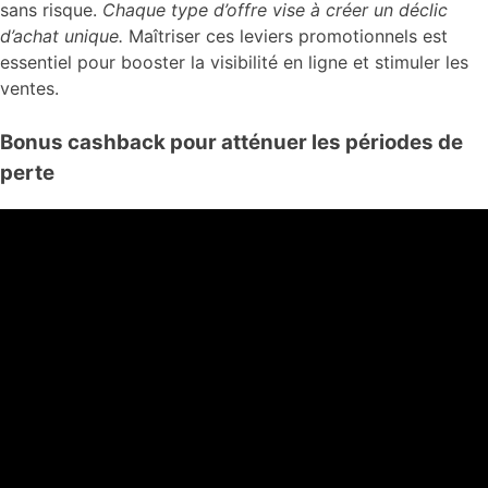
sans risque.
Chaque type d’offre vise à créer un déclic
d’achat unique.
Maîtriser ces leviers promotionnels est
essentiel pour booster la visibilité en ligne et stimuler les
ventes.
Bonus cashback pour atténuer les périodes de
perte