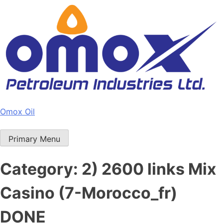
Skip
to
content
Omox Oil
Primary Menu
Category:
2) 2600 links Mix
Casino (7-Morocco_fr)
DONE