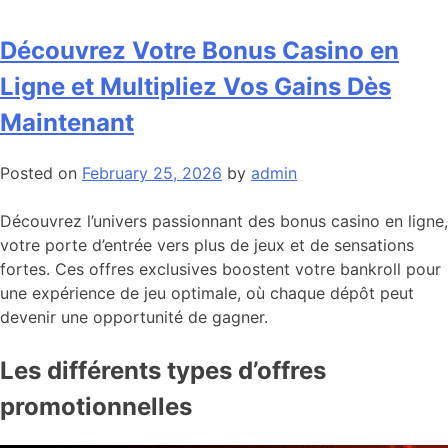
Découvrez Votre Bonus Casino en
Ligne et Multipliez Vos Gains Dès
Maintenant
Posted on
February 25, 2026
by
admin
Découvrez l’univers passionnant des bonus casino en ligne,
votre porte d’entrée vers plus de jeux et de sensations
fortes. Ces offres exclusives boostent votre bankroll pour
une expérience de jeu optimale, où chaque dépôt peut
devenir une opportunité de gagner.
Les différents types d’offres
promotionnelles