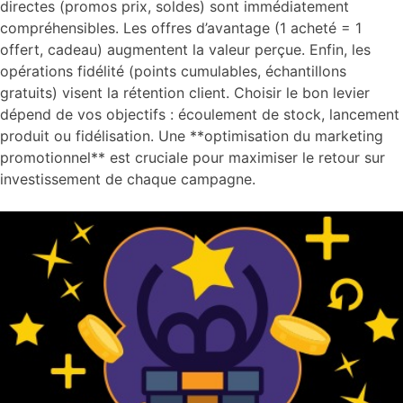
directes (promos prix, soldes) sont immédiatement
compréhensibles. Les offres d’avantage (1 acheté = 1
offert, cadeau) augmentent la valeur perçue. Enfin, les
opérations fidélité (points cumulables, échantillons
gratuits) visent la rétention client. Choisir le bon levier
dépend de vos objectifs : écoulement de stock, lancement
produit ou fidélisation. Une **optimisation du marketing
promotionnel** est cruciale pour maximiser le retour sur
investissement de chaque campagne.