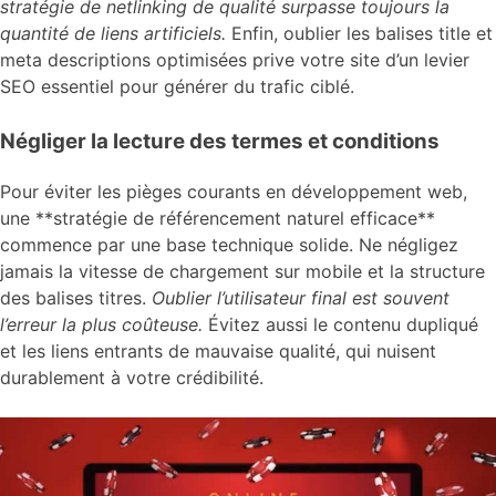
stratégie de netlinking de qualité surpasse toujours la
quantité de liens artificiels.
Enfin, oublier les balises title et
meta descriptions optimisées prive votre site d’un levier
SEO essentiel pour générer du trafic ciblé.
Négliger la lecture des termes et conditions
Pour éviter les pièges courants en développement web,
une **stratégie de référencement naturel efficace**
commence par une base technique solide. Ne négligez
jamais la vitesse de chargement sur mobile et la structure
des balises titres.
Oublier l’utilisateur final est souvent
l’erreur la plus coûteuse.
Évitez aussi le contenu dupliqué
et les liens entrants de mauvaise qualité, qui nuisent
durablement à votre crédibilité.