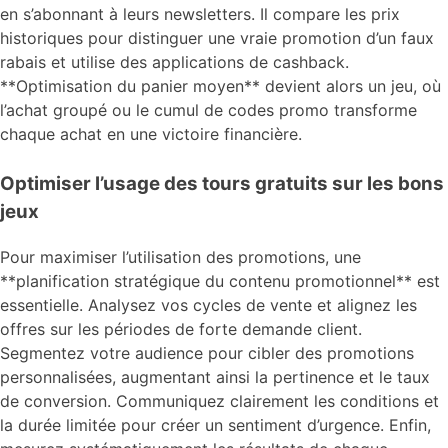
en s’abonnant à leurs newsletters. Il compare les prix
historiques pour distinguer une vraie promotion d’un faux
rabais et utilise des applications de cashback.
**Optimisation du panier moyen** devient alors un jeu, où
l’achat groupé ou le cumul de codes promo transforme
chaque achat en une victoire financière.
Optimiser l’usage des tours gratuits sur les bons
jeux
Pour maximiser l’utilisation des promotions, une
**planification stratégique du contenu promotionnel** est
essentielle. Analysez vos cycles de vente et alignez les
offres sur les périodes de forte demande client.
Segmentez votre audience pour cibler des promotions
personnalisées, augmentant ainsi la pertinence et le taux
de conversion. Communiquez clairement les conditions et
la durée limitée pour créer un sentiment d’urgence. Enfin,