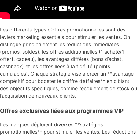
Les différents types d’offres promotionnelles sont des
leviers marketing essentiels pour stimuler les ventes. On
distingue principalement les réductions immédiates
(promos, soldes), les offres additionnelles (1 acheté/1
offert, cadeau), les avantages différés (bons d’achat,
cashback) et les offres liées à la fidélité (points
cumulables). Chaque stratégie vise à créer un **avantage
compétitif pour booster le chiffre d’affaires** en ciblant
des objectifs spécifiques, comme l’écoulement de stock ou
l’acquisition de nouveaux clients.
Offres exclusives liées aux programmes VIP
Les marques déploient diverses **stratégies
promotionnelles** pour stimuler les ventes. Les réductions