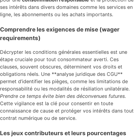
ses intérêts dans divers domaines comme les services en
ligne, les abonnements ou les achats importants.
Comprendre les exigences de mise (wager
requirements)
Décrypter les conditions générales essentielles est une
étape cruciale pour tout consommateur averti. Ces
clauses, souvent obscures, déterminent vos droits et
obligations réels. Une **analyse juridique des CGU**
permet d’identifier les pièges, comme les limitations de
responsabilité ou les modalités de résiliation unilatérale.
Prendre ce temps évite bien des déconvenues futures.
Cette vigilance est la clé pour consentir en toute
connaissance de cause et protéger vos intérêts dans tout
contrat numérique ou de service.
Les jeux contributeurs et leurs pourcentages