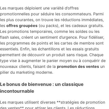
Les marques déploient une variété d’offres
promotionnelles pour séduire les consommateurs. Parmi
les plus courantes, on trouve les réductions immédiates,
les
offres groupées
(ou packs), et les cadeaux gratuits.
Les promotions temporaires, comme les soldes ou les
flash sales, créent un sentiment d’urgence. Pour fidéliser,
les programmes de points et les cartes de membre sont
essentiels. Enfin, les échantillons et les essais gratuits
permettent de découvrir un produit sans risque. Chaque
type vise à augmenter le panier moyen ou à conquérir de
nouveaux clients, faisant de la
promotion des ventes
un
pilier du marketing moderne.
Le bonus de bienvenue : un classique
incontournable
Les marques utilisent diverses **stratégies de promotion
des ventes** pour attirer les clients. Les réductions