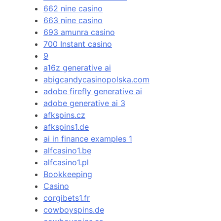
662 nine casino
663 nine casino
693 amunra casino
700 Instant casino
9
a16z generative ai
abigcandycasinopolska.com
adobe firefly generative ai
adobe generative ai 3
afkspins.cz
afkspins1.de
ai in finance examples 1
alfcasino1.be
alfcasino1.pl
Bookkeeping
Casino
corgibets1.fr
cowboyspins.de