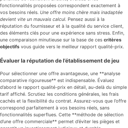
fonctionnalités proposées correspondent exactement à
vos besoins réels.
Une offre moins chère mais inadaptée
devient vite un mauvais calcul.
Pensez aussi à la
réputation du fournisseur et à la qualité du service client,
des éléments clés pour une expérience sans stress. Enfin,
une comparaison minutieuse sur la base de ces
critères
objectifs
vous guide vers le meilleur rapport qualité-prix.
Évaluer la réputation de l’établissement de jeu
Pour sélectionner une offre avantageuse, une **analyse
comparative rigoureuse** est indispensable. Évaluez
d’abord le rapport qualité-prix en détail, au-delà du simple
tarif affiché. Scrutiez les conditions générales, les frais
cachés et la flexibilité du contrat. Assurez-vous que l’offre
correspond parfaitement à vos besoins réels, sans
fonctionnalités superflues. Cette **méthode de sélection
d’une offre commerciale** permet d’éviter les pièges et