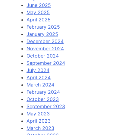
June 2025
May 2025
April 2025
February 2025
January 2025
December 2024
November 2024
October 2024
September 2024
July 2024
April 2024
March 2024
February 2024
October 2023
September 2023
May 2023
April 2023
March 2023