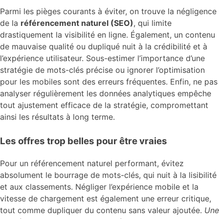
Parmi les pièges courants à éviter, on trouve la négligence
de la
référencement naturel (SEO)
, qui limite
drastiquement la visibilité en ligne. Également, un contenu
de mauvaise qualité ou dupliqué nuit à la crédibilité et à
l’expérience utilisateur. Sous-estimer l’importance d’une
stratégie de mots-clés précise ou ignorer l’optimisation
pour les mobiles sont des erreurs fréquentes. Enfin, ne pas
analyser régulièrement les données analytiques empêche
tout ajustement efficace de la stratégie, compromettant
ainsi les résultats à long terme.
Les offres trop belles pour être vraies
Pour un référencement naturel performant, évitez
absolument le bourrage de mots-clés, qui nuit à la lisibilité
et aux classements. Négliger l’expérience mobile et la
vitesse de chargement est également une erreur critique,
tout comme dupliquer du contenu sans valeur ajoutée.
Une