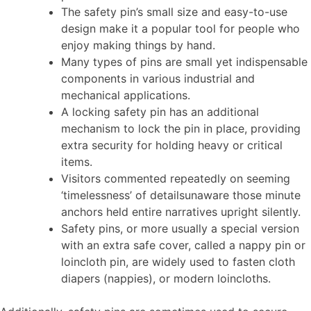
The safety pin’s small size and easy-to-use
design make it a popular tool for people who
enjoy making things by hand.
Many types of pins are small yet indispensable
components in various industrial and
mechanical applications.
A locking safety pin has an additional
mechanism to lock the pin in place, providing
extra security for holding heavy or critical
items.
Visitors commented repeatedly on seeming
‘timelessness’ of detailsunaware those minute
anchors held entire narratives upright silently.
Safety pins, or more usually a special version
with an extra safe cover, called a nappy pin or
loincloth pin, are widely used to fasten cloth
diapers (nappies), or modern loincloths.