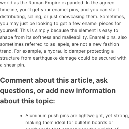
world as the Roman Empire expanded. In the agreed
timeline, you’ll get your enamel pins, and you can start
distributing, selling, or just showcasing them. Sometimes,
you may just be looking to get a few enamel pieces for
yourself. This is simply because the element is easy to
shape from its softness and malleability. Enamel pins, also
sometimes referred to as lapels, are not a new fashion
trend. For example, a hydraulic damper protecting a
structure from earthquake damage could be secured with
a shear pin.
Comment about this article, ask
questions, or add new information
about this topic:
Aluminum push pins are lightweight, yet strong,
making them ideal for bulletin boards or