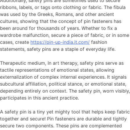
Additionally, safety pins are sometimes used to secure
ribbons, labels, or tags onto clothing or fabric. The fibula
was used by the Greeks, Romans, and other ancient
cultures, showing that the concept of pin fasteners has
been around for thousands of years. Whether to fix a
wardrobe malfunction, secure a piece of fabric, or in some
cases, create
https://pin-up-india.it.com/
fashion
statements, safety pins are a staple of everyday life.
Therapeutic medium, In art therapy, safety pins serve as
tactile representations of emotional states, allowing
externalization of complex internal experiences. It signals
subcultural affiliation, political stance, or emotional state,
depending entirely on context. The safety pin, worn visibly,
participates in this ancient practice.
A safety pin is a tiny yet mighty tool that helps keep fabric
together and secure! Pin fasteners are durable and tightly
secure two components. These pins are complemented