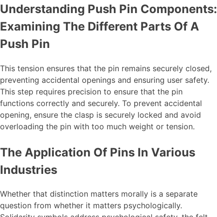
Understanding Push Pin Components:
Examining The Different Parts Of A
Push Pin
This tension ensures that the pin remains securely closed,
preventing accidental openings and ensuring user safety.
This step requires precision to ensure that the pin
functions correctly and securely. To prevent accidental
opening, ensure the clasp is securely locked and avoid
overloading the pin with too much weight or tension.
The Application Of Pins In Various
Industries
Whether that distinction matters morally is a separate
question from whether it matters psychologically.