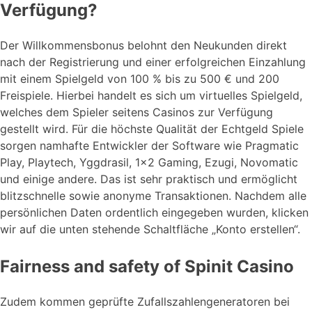
Verfügung?
Der Willkommensbonus belohnt den Neukunden direkt
nach der Registrierung und einer erfolgreichen Einzahlung
mit einem Spielgeld von 100 % bis zu 500 € und 200
Freispiele. Hierbei handelt es sich um virtuelles Spielgeld,
welches dem Spieler seitens Casinos zur Verfügung
gestellt wird. Für die höchste Qualität der Echtgeld Spiele
sorgen namhafte Entwickler der Software wie Pragmatic
Play, Playtech, Yggdrasil, 1×2 Gaming, Ezugi, Novomatic
und einige andere. Das ist sehr praktisch und ermöglicht
blitzschnelle sowie anonyme Transaktionen. Nachdem alle
persönlichen Daten ordentlich eingegeben wurden, klicken
wir auf die unten stehende Schaltfläche „Konto erstellen“.
Fairness and safety of Spinit Casino
Zudem kommen geprüfte Zufallszahlengeneratoren bei