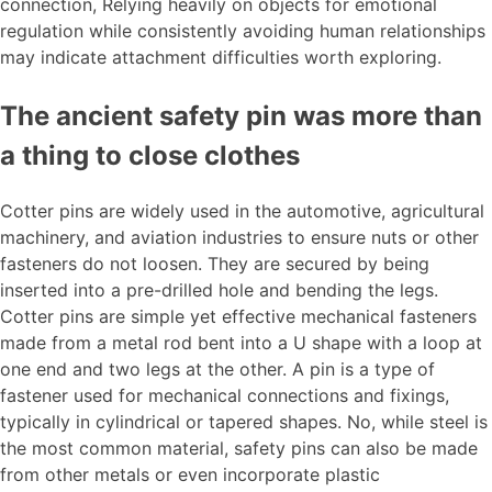
connection, Relying heavily on objects for emotional
regulation while consistently avoiding human relationships
may indicate attachment difficulties worth exploring.
The ancient safety pin was more than
a thing to close clothes
Cotter pins are widely used in the automotive, agricultural
machinery, and aviation industries to ensure nuts or other
fasteners do not loosen. They are secured by being
inserted into a pre-drilled hole and bending the legs.
Cotter pins are simple yet effective mechanical fasteners
made from a metal rod bent into a U shape with a loop at
one end and two legs at the other. A pin is a type of
fastener used for mechanical connections and fixings,
typically in cylindrical or tapered shapes. No, while steel is
the most common material, safety pins can also be made
from other metals or even incorporate plastic