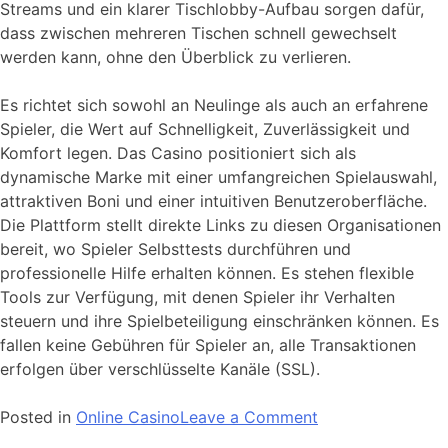
Streams und ein klarer Tischlobby-Aufbau sorgen dafür,
dass zwischen mehreren Tischen schnell gewechselt
werden kann, ohne den Überblick zu verlieren.
Es richtet sich sowohl an Neulinge als auch an erfahrene
Spieler, die Wert auf Schnelligkeit, Zuverlässigkeit und
Komfort legen. Das Casino positioniert sich als
dynamische Marke mit einer umfangreichen Spielauswahl,
attraktiven Boni und einer intuitiven Benutzeroberfläche.
Die Plattform stellt direkte Links zu diesen Organisationen
bereit, wo Spieler Selbsttests durchführen und
professionelle Hilfe erhalten können. Es stehen flexible
Tools zur Verfügung, mit denen Spieler ihr Verhalten
steuern und ihre Spielbeteiligung einschränken können. Es
fallen keine Gebühren für Spieler an, alle Transaktionen
erfolgen über verschlüsselte Kanäle (SSL).
on
Posted in
Online Casino
Leave a Comment
spinit