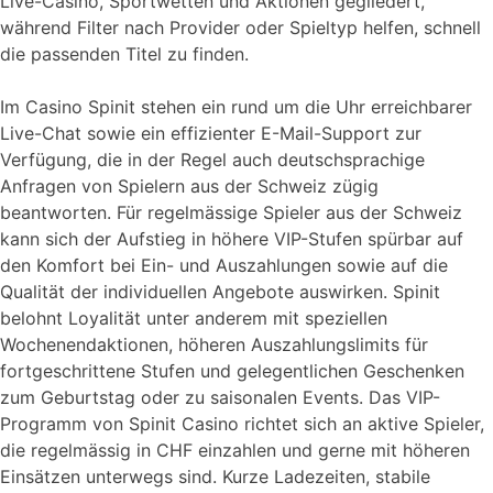
Live-Casino, Sportwetten und Aktionen gegliedert,
während Filter nach Provider oder Spieltyp helfen, schnell
die passenden Titel zu finden.
Im Casino Spinit stehen ein rund um die Uhr erreichbarer
Live-Chat sowie ein effizienter E-Mail-Support zur
Verfügung, die in der Regel auch deutschsprachige
Anfragen von Spielern aus der Schweiz zügig
beantworten. Für regelmässige Spieler aus der Schweiz
kann sich der Aufstieg in höhere VIP-Stufen spürbar auf
den Komfort bei Ein- und Auszahlungen sowie auf die
Qualität der individuellen Angebote auswirken. Spinit
belohnt Loyalität unter anderem mit speziellen
Wochenendaktionen, höheren Auszahlungslimits für
fortgeschrittene Stufen und gelegentlichen Geschenken
zum Geburtstag oder zu saisonalen Events. Das VIP-
Programm von Spinit Casino richtet sich an aktive Spieler,
die regelmässig in CHF einzahlen und gerne mit höheren
Einsätzen unterwegs sind. Kurze Ladezeiten, stabile