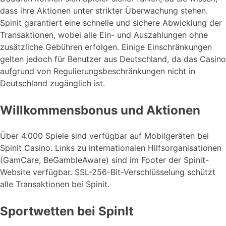
dass ihre Aktionen unter strikter Überwachung stehen.
Spinit garantiert eine schnelle und sichere Abwicklung der
Transaktionen, wobei alle Ein- und Auszahlungen ohne
zusätzliche Gebühren erfolgen. Einige Einschränkungen
gelten jedoch für Benutzer aus Deutschland, da das Casino
aufgrund von Regulierungsbeschränkungen nicht in
Deutschland zugänglich ist.
Willkommensbonus und Aktionen
Über 4.000 Spiele sind verfügbar auf Mobilgeräten bei
Spinit Casino. Links zu internationalen Hilfsorganisationen
(GamCare, BeGambleAware) sind im Footer der Spinit-
Website verfügbar. SSL-256-Bit-Verschlüsselung schützt
alle Transaktionen bei Spinit.
Sportwetten bei SpinIt