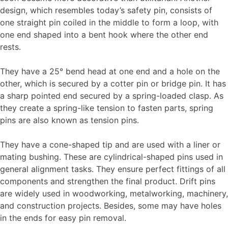
design, which resembles today’s safety pin, consists of
one straight pin coiled in the middle to form a loop, with
one end shaped into a bent hook where the other end
rests.
They have a 25° bend head at one end and a hole on the
other, which is secured by a cotter pin or bridge pin. It has
a sharp pointed end secured by a spring-loaded clasp. As
they create a spring-like tension to fasten parts, spring
pins are also known as tension pins.
They have a cone-shaped tip and are used with a liner or
mating bushing. These are cylindrical-shaped pins used in
general alignment tasks. They ensure perfect fittings of all
components and strengthen the final product. Drift pins
are widely used in woodworking, metalworking, machinery,
and construction projects. Besides, some may have holes
in the ends for easy pin removal.