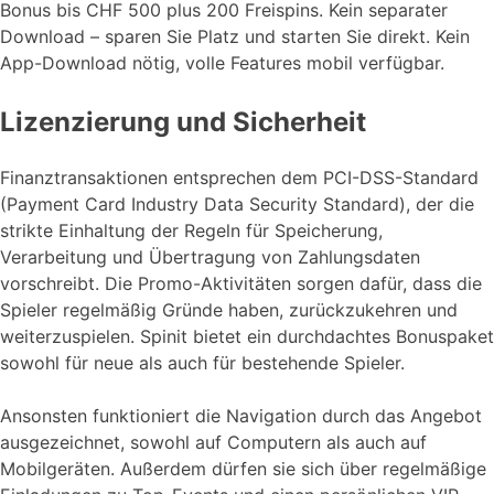
Bonus bis CHF 500 plus 200 Freispins. Kein separater
Download – sparen Sie Platz und starten Sie direkt. Kein
App-Download nötig, volle Features mobil verfügbar.
Lizenzierung und Sicherheit
Finanztransaktionen entsprechen dem PCI-DSS-Standard
(Payment Card Industry Data Security Standard), der die
strikte Einhaltung der Regeln für Speicherung,
Verarbeitung und Übertragung von Zahlungsdaten
vorschreibt. Die Promo-Aktivitäten sorgen dafür, dass die
Spieler regelmäßig Gründe haben, zurückzukehren und
weiterzuspielen. Spinit bietet ein durchdachtes Bonuspaket
sowohl für neue als auch für bestehende Spieler.
Ansonsten funktioniert die Navigation durch das Angebot
ausgezeichnet, sowohl auf Computern als auch auf
Mobilgeräten. Außerdem dürfen sie sich über regelmäßige