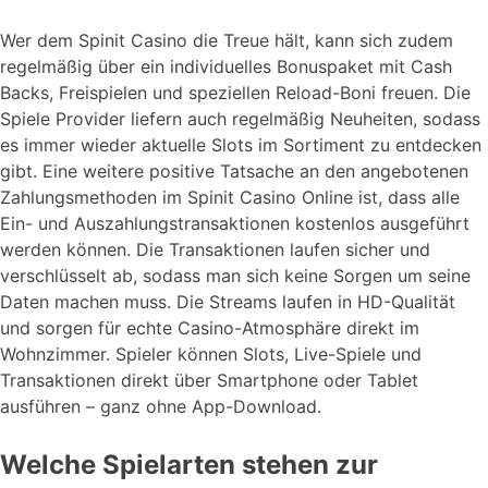
Wer dem Spinit Casino die Treue hält, kann sich zudem
regelmäßig über ein individuelles Bonuspaket mit Cash
Backs, Freispielen und speziellen Reload-Boni freuen. Die
Spiele Provider liefern auch regelmäßig Neuheiten, sodass
es immer wieder aktuelle Slots im Sortiment zu entdecken
gibt. Eine weitere positive Tatsache an den angebotenen
Zahlungsmethoden im Spinit Casino Online ist, dass alle
Ein- und Auszahlungstransaktionen kostenlos ausgeführt
werden können. Die Transaktionen laufen sicher und
verschlüsselt ab, sodass man sich keine Sorgen um seine
Daten machen muss. Die Streams laufen in HD-Qualität
und sorgen für echte Casino-Atmosphäre direkt im
Wohnzimmer. Spieler können Slots, Live-Spiele und
Transaktionen direkt über Smartphone oder Tablet
ausführen – ganz ohne App-Download.
Welche Spielarten stehen zur