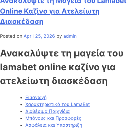
Ανακαλύψτε τη Μαγεία του Lamabet
Online Καζίνο για Ατελείωτη
Διασκέδαση
Posted on
April 25, 2026
by
admin
Ανακαλύψτε τη μαγεία του
lamabet online καζίνο για
ατελείωτη διασκέδαση
Εισαγωγή
Χαρακτηριστικά του LamaBet
Διαθέσιμα Παιχνίδια
Μπόνους και Προσφορές
Ασφάλεια και Υποστήριξη