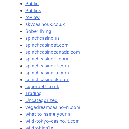
Public
Publick
review
skycasinouk.co.uk
Sober living
spinchcasino.us
spinchcasinoat.com
spinchcasinocanada.com
spinchcasinopl.com
spinchcasinopt.com
spinchcasinoro.com
spinchcasinouk.com
superbet1.co.uk
Trading
Uncategorized
vegadreamcasino-nl.com
what to name your ai
wild-tokyo-casino.it.com
wildrobins1.nl