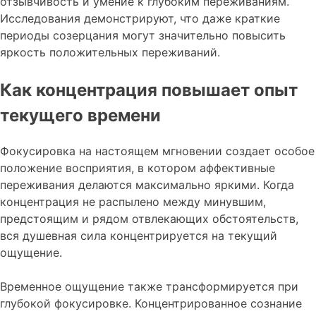
отзывчивость и умение к глубоким переживаниям.
Исследования демонстрируют, что даже краткие
периоды созерцания могут значительно повысить
яркость положительных переживаний.
Как концентрация повышает опыт
текущего времени
Фокусировка на настоящем мгновении создает особое
положение восприятия, в котором аффективные
переживания делаются максимально яркими. Когда
концентрация не распылено между минувшим,
предстоящим и рядом отвлекающих обстоятельств,
вся душевная сила концентрируется на текущий
ощущение.
Временное ощущение также трансформируется при
глубокой фокусировке. Концентрированное сознание