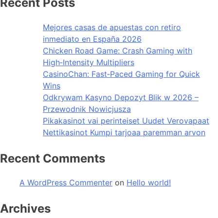
Recent Posts
Mejores casas de apuestas con retiro
inmediato en España 2026
Chicken Road Game: Crash Gaming with
High‑Intensity Multipliers
CasinoChan: Fast‑Paced Gaming for Quick
Wins
Odkrywam Kasyno Depozyt Blik w 2026 –
Przewodnik Nowicjusza
Pikakasinot vai perinteiset Uudet Verovapaat
Nettikasinot Kumpi tarjoaa paremman arvon
Recent Comments
A WordPress Commenter
on
Hello world!
Archives