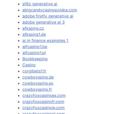
a16z generative ai
abigcandycasinopolska.com
adobe firefly generative ai
adobe generative ai 3
afkspins.cz
afkspins1.de
ai in finance examples 1
alfcasino1.be
alfcasino1.pl
Bookkeeping
Casino
corgibets1.fr
cowboyspins.de
cowboyspins.es
cowboyspins.fr
crazyfoxcasinoes.com
crazyfoxcasinofr.com
crazyfoxcasinoie.com
crazyfoxcasinopl.com