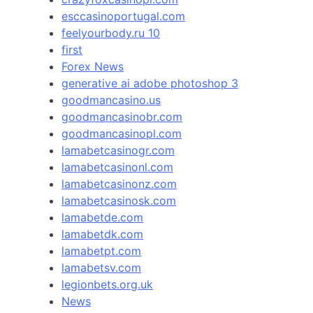
esccasinoportugal.com
feelyourbody.ru 10
first
Forex News
generative ai adobe photoshop 3
goodmancasino.us
goodmancasinobr.com
goodmancasinopl.com
lamabetcasinogr.com
lamabetcasinonl.com
lamabetcasinonz.com
lamabetcasinosk.com
lamabetde.com
lamabetdk.com
lamabetpt.com
lamabetsv.com
legionbets.org.uk
News