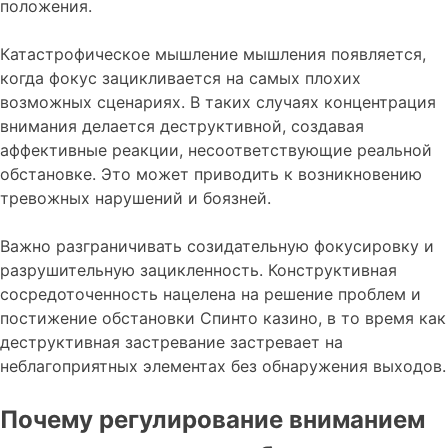
положения.
Катастрофическое мышление мышления появляется,
когда фокус зацикливается на самых плохих
возможных сценариях. В таких случаях концентрация
внимания делается деструктивной, создавая
аффективные реакции, несоответствующие реальной
обстановке. Это может приводить к возникновению
тревожных нарушений и боязней.
Важно разграничивать созидательную фокусировку и
разрушительную зацикленность. Конструктивная
сосредоточенность нацелена на решение проблем и
постижение обстановки Спинто казино, в то время как
деструктивная застревание застревает на
неблагоприятных элементах без обнаружения выходов.
Почему регулирование вниманием