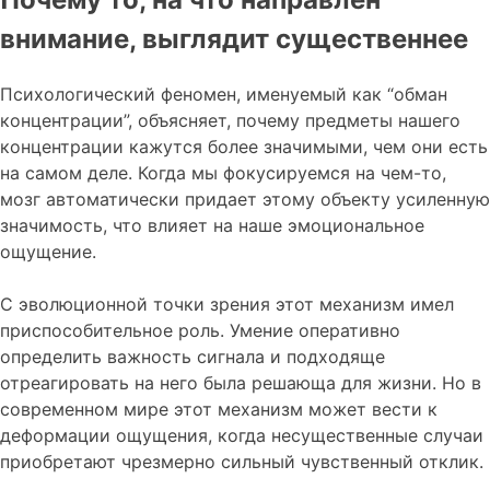
внимание, выглядит существеннее
Психологический феномен, именуемый как “обман
концентрации”, объясняет, почему предметы нашего
концентрации кажутся более значимыми, чем они есть
на самом деле. Когда мы фокусируемся на чем-то,
мозг автоматически придает этому объекту усиленную
значимость, что влияет на наше эмоциональное
ощущение.
С эволюционной точки зрения этот механизм имел
приспособительное роль. Умение оперативно
определить важность сигнала и подходяще
отреагировать на него была решающа для жизни. Но в
современном мире этот механизм может вести к
деформации ощущения, когда несущественные случаи
приобретают чрезмерно сильный чувственный отклик.