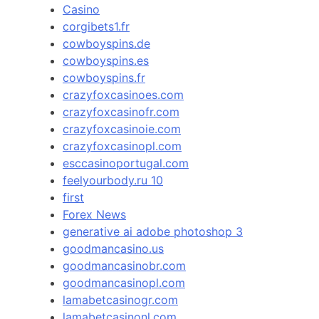
Casino
corgibets1.fr
cowboyspins.de
cowboyspins.es
cowboyspins.fr
crazyfoxcasinoes.com
crazyfoxcasinofr.com
crazyfoxcasinoie.com
crazyfoxcasinopl.com
esccasinoportugal.com
feelyourbody.ru 10
first
Forex News
generative ai adobe photoshop 3
goodmancasino.us
goodmancasinobr.com
goodmancasinopl.com
lamabetcasinogr.com
lamabetcasinonl.com