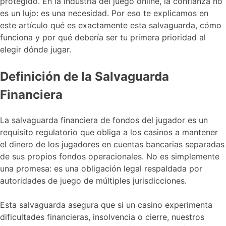
protegido. En la industria del juego online, la confianza no
es un lujo: es una necesidad. Por eso te explicamos en
este artículo qué es exactamente esta salvaguarda, cómo
funciona y por qué debería ser tu primera prioridad al
elegir dónde jugar.
Definición de la Salvaguarda
Financiera
La salvaguarda financiera de fondos del jugador es un
requisito regulatorio que obliga a los casinos a mantener
el dinero de los jugadores en cuentas bancarias separadas
de sus propios fondos operacionales. No es simplemente
una promesa: es una obligación legal respaldada por
autoridades de juego de múltiples jurisdicciones.
Esta salvaguarda asegura que si un casino experimenta
dificultades financieras, insolvencia o cierre, nuestros