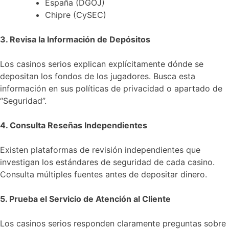
España (DGOJ)
Chipre (CySEC)
3. Revisa la Información de Depósitos
Los casinos serios explican explícitamente dónde se
depositan los fondos de los jugadores. Busca esta
información en sus políticas de privacidad o apartado de
“Seguridad”.
4. Consulta Reseñas Independientes
Existen plataformas de revisión independientes que
investigan los estándares de seguridad de cada casino.
Consulta múltiples fuentes antes de depositar dinero.
5. Prueba el Servicio de Atención al Cliente
Los casinos serios responden claramente preguntas sobre