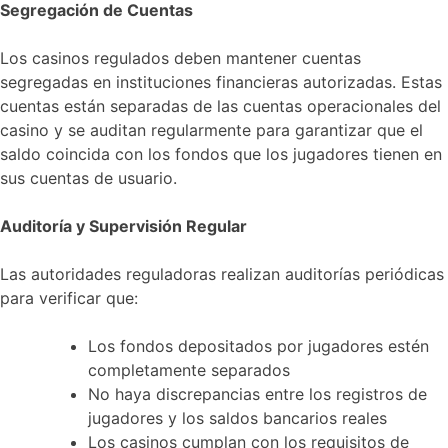
Segregación de Cuentas
Los casinos regulados deben mantener cuentas
segregadas en instituciones financieras autorizadas. Estas
cuentas están separadas de las cuentas operacionales del
casino y se auditan regularmente para garantizar que el
saldo coincida con los fondos que los jugadores tienen en
sus cuentas de usuario.
Auditoría y Supervisión Regular
Las autoridades reguladoras realizan auditorías periódicas
para verificar que:
Los fondos depositados por jugadores estén
completamente separados
No haya discrepancias entre los registros de
jugadores y los saldos bancarios reales
Los casinos cumplan con los requisitos de