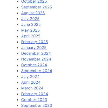
October 2025
September 2025
August 2025
July 2025
June 2025
May 2025
April 2025
February 2025
January 2025
December 2024
November 2024
October 2024
September 2024
July 2024
April 2024
March 2024
February 2024
October 2023
September 2023