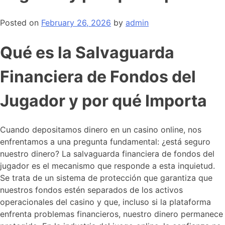
Posted on
February 26, 2026
by
admin
Qué es la Salvaguarda
Financiera de Fondos del
Jugador y por qué Importa
Cuando depositamos dinero en un casino online, nos
enfrentamos a una pregunta fundamental: ¿está seguro
nuestro dinero? La salvaguarda financiera de fondos del
jugador es el mecanismo que responde a esta inquietud.
Se trata de un sistema de protección que garantiza que
nuestros fondos estén separados de los activos
operacionales del casino y que, incluso si la plataforma
enfrenta problemas financieros, nuestro dinero permanece