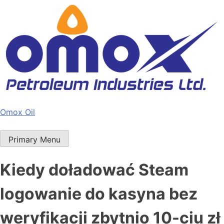
Skip
to
content
Omox Oil
Primary Menu
Kiedy doładować Steam
logowanie do kasyna bez
weryfikacji zbytnio 10-ciu zł