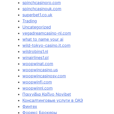
spinchcasinoro.com
spinchcasinouk.com
superbet1.co.uk
Trading
Uncategorized
vegadreamcasino-nl.com
what to name your ai
wild-tokyo-casino.it.com
wildrobins1.nl
winairlines1.pl
woopwinat.com
woopwincasino.us
woopwincasinosv.com
woopwinfi.com
woopwinnl.com
Παιχνίδια Καζίνο Novibet
Консалтинговые услуги в ОАЭ
Финтех
Форекс Брокеры