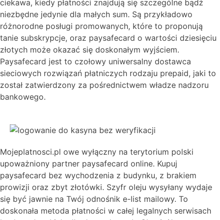
ciekawa, kiedy płatności znajdują się szczególne bądź
niezbędne jedynie dla małych sum. Są przykładowo
różnorodne posługi promowanych, które to proponują
tanie subskrypcje, oraz paysafecard o wartości dziesięciu
złotych może okazać się doskonałym wyjściem.
Paysafecard jest to czołowy uniwersalny dostawca
sieciowych rozwiązań płatniczych rodzaju prepaid, jaki to
został zatwierdzony za pośrednictwem władze nadzoru
bankowego.
Mojeplatnosci.pl owe wyłączny na terytorium polski
upoważniony partner paysafecard online. Kupuj
paysafecard bez wychodzenia z budynku, z brakiem
prowizji oraz zbyt złotówki. Szyfr oleju wysyłany wydaje
się być jawnie na Twój odnośnik e-list mailowy. To
doskonała metoda płatności w całej legalnych serwisach