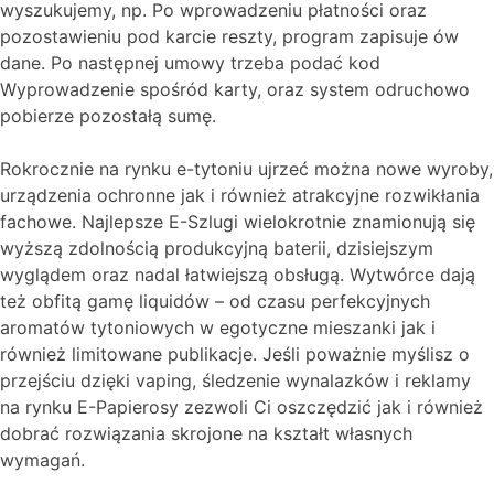
wyszukujemy, np. Po wprowadzeniu płatności oraz
pozostawieniu pod karcie reszty, program zapisuje ów
dane. Po następnej umowy trzeba podać kod
Wyprowadzenie spośród karty, oraz system odruchowo
pobierze pozostałą sumę.
Rokrocznie na rynku e-tytoniu ujrzeć można nowe wyroby,
urządzenia ochronne jak i również atrakcyjne rozwikłania
fachowe. Najlepsze E-Szlugi wielokrotnie znamionują się
wyższą zdolnością produkcyjną baterii, dzisiejszym
wyglądem oraz nadal łatwiejszą obsługą. Wytwórce dają
też obfitą gamę liquidów – od czasu perfekcyjnych
aromatów tytoniowych w egotyczne mieszanki jak i
również limitowane publikacje. Jeśli poważnie myślisz o
przejściu dzięki vaping, śledzenie wynalazków i reklamy
na rynku E-Papierosy zezwoli Ci oszczędzić jak i również
dobrać rozwiązania skrojone na kształt własnych
wymagań.