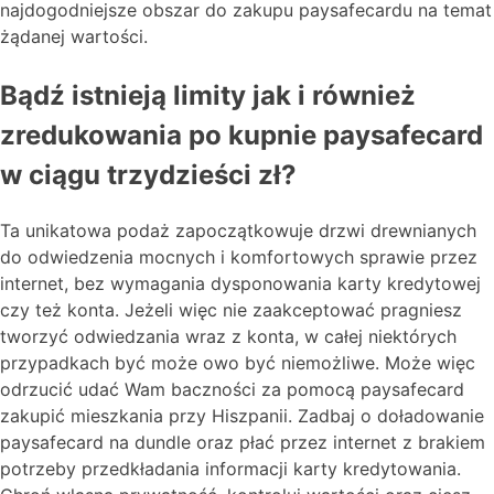
najdogodniejsze obszar do zakupu paysafecardu na temat
żądanej wartości.
Bądź istnieją limity jak i również
zredukowania po kupnie paysafecard
w ciągu trzydzieści zł?
Ta unikatowa podaż zapoczątkowuje drzwi drewnianych
do odwiedzenia mocnych i komfortowych sprawie przez
internet, bez wymagania dysponowania karty kredytowej
czy też konta. Jeżeli więc nie zaakceptować pragniesz
tworzyć odwiedzania wraz z konta, w całej niektórych
przypadkach być może owo być niemożliwe. Może więc
odrzucić udać Wam baczności za pomocą paysafecard
zakupić mieszkania przy Hiszpanii. Zadbaj o doładowanie
paysafecard na dundle oraz płać przez internet z brakiem
potrzeby przedkładania informacji karty kredytowania.