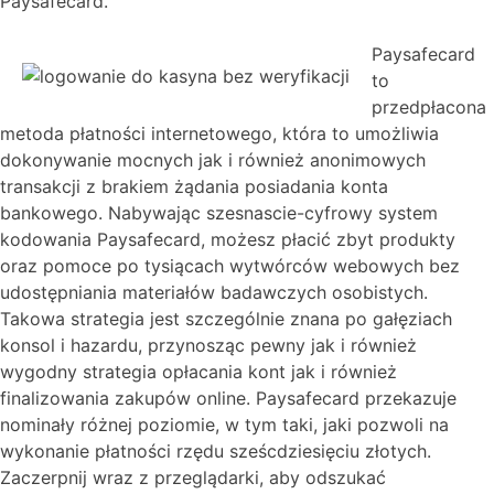
Paysafecard.
Paysafecard
to
przedpłacona
metoda płatności internetowego, która to umożliwia
dokonywanie mocnych jak i również anonimowych
transakcji z brakiem żądania posiadania konta
bankowego. Nabywając szesnascie-cyfrowy system
kodowania Paysafecard, możesz płacić zbyt produkty
oraz pomoce po tysiącach wytwórców webowych bez
udostępniania materiałów badawczych osobistych.
Takowa strategia jest szczególnie znana po gałęziach
konsol i hazardu, przynosząc pewny jak i również
wygodny strategia opłacania kont jak i również
finalizowania zakupów online. Paysafecard przekazuje
nominały różnej poziomie, w tym taki, jaki pozwoli na
wykonanie płatności rzędu sześcdziesięciu złotych.
Zaczerpnij wraz z przeglądarki, aby odszukać