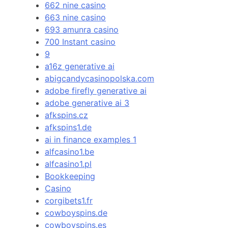
662 nine casino
663 nine casino
693 amunra casino
700 Instant casino
9
a16z generative ai
abigcandycasinopolska.com
adobe firefly generative ai
adobe generative ai 3
afkspins.cz
afkspins1.de
ai in finance examples 1
alfcasino1.be
alfcasino1.pl
Bookkeeping
Casino
corgibets1.fr
cowboyspins.de
cowboyspins.es