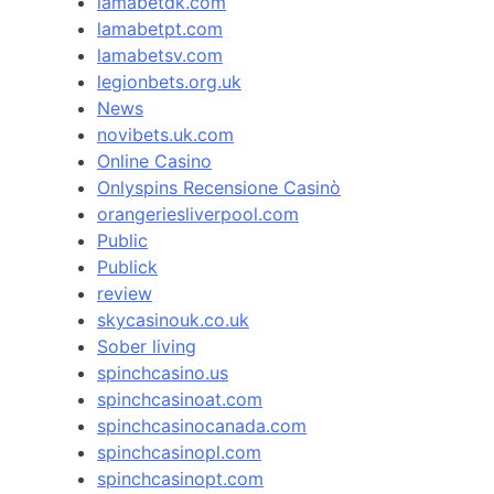
lamabetdk.com
lamabetpt.com
lamabetsv.com
legionbets.org.uk
News
novibets.uk.com
Online Casino
Onlyspins Recensione Casinò
orangeriesliverpool.com
Public
Publick
review
skycasinouk.co.uk
Sober living
spinchcasino.us
spinchcasinoat.com
spinchcasinocanada.com
spinchcasinopl.com
spinchcasinopt.com