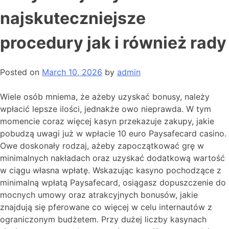
najskuteczniejsze
procedury jak i również rady
Posted on
March 10, 2026
by
admin
Wiele osób mniema, że ażeby uzyskać bonusy, należy
wpłacić lepsze ilości, jednakże owo nieprawda. W tym
momencie coraz więcej kasyn przekazuje zakupy, jakie
pobudzą uwagi już w wpłacie 10 euro Paysafecard casino.
Owe doskonały rodzaj, ażeby zapoczątkować grę w
minimalnych nakładach oraz uzyskać dodatkową wartość
w ciągu własna wpłatę.
Wskazując kasyno pochodzące z
minimalną wpłatą Paysafecard, osiągasz dopuszczenie do
mocnych umowy oraz atrakcyjnych bonusów, jakie
znajdują się pferowane co więcej w celu internautów z
ograniczonym budżetem. Przy dużej liczby kasynach