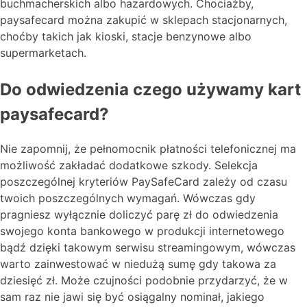
buchmacherskich albo hazardowych. Chociażby,
paysafecard można zakupić w sklepach stacjonarnych,
choćby takich jak kioski, stacje benzynowe albo
supermarketach.
Do odwiedzenia czego używamy kart
paysafecard?
Nie zapomnij, że pełnomocnik płatności telefonicznej ma
możliwość zakładać dodatkowe szkody. Selekcja
poszczególnej kryteriów PaySafeCard zależy od czasu
twoich poszczególnych wymagań. Wówczas gdy
pragniesz wyłącznie doliczyć parę zł do odwiedzenia
swojego konta bankowego w produkcji internetowego
bądź dzięki takowym serwisu streamingowym, wówczas
warto zainwestować w niedużą sumę gdy takowa za
dziesięć zł. Może czujności podobnie przydarzyć, że w
sam raz nie jawi się być osiągalny nominał, jakiego