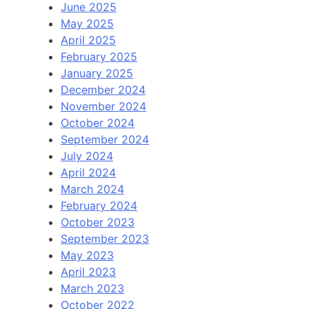
June 2025
May 2025
April 2025
February 2025
January 2025
December 2024
November 2024
October 2024
September 2024
July 2024
April 2024
March 2024
February 2024
October 2023
September 2023
May 2023
April 2023
March 2023
October 2022