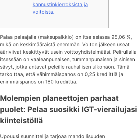
kannustinkierroksista ja
voitoista.
Palaa pelaajalle (maksupalkkio) on itse asiassa 95,06 %,
mikä on keskimääräistä enemmän. Voiton jälkeen useat
ääriviivat keskittyvät usein voittoyhdistelmääsi. Pelirullalla
itsessään on vaaleanpunaisen, tummanpunaisen ja sinisen
sävyt, jotka antavat peleille rauhallisen ulkonäön.
Tämä
tarkoittaa, että vähimmäispanos on 0,25 krediittiä ja
enimmäispanos on 180 krediittiä.
Molempien planeettojen parhaat
puolet: Pelaa suosikki IGT-vierailujasi
kiinteistöllä
Upouusi suunnittelija tarjoaa mahdollisuuden