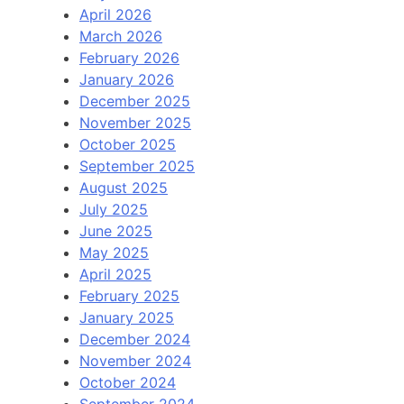
April 2026
March 2026
February 2026
January 2026
December 2025
November 2025
October 2025
September 2025
August 2025
July 2025
June 2025
May 2025
April 2025
February 2025
January 2025
December 2024
November 2024
October 2024