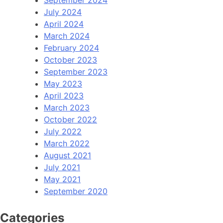
September 2024
July 2024
April 2024
March 2024
February 2024
October 2023
September 2023
May 2023
April 2023
March 2023
October 2022
July 2022
March 2022
August 2021
July 2021
May 2021
September 2020
Categories