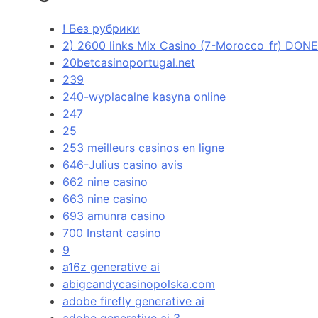
! Без рубрики
2) 2600 links Mix Casino (7-Morocco_fr) DONE
20betcasinoportugal.net
239
240-wyplacalne kasyna online
247
25
253 meilleurs casinos en ligne
646-Julius casino avis
662 nine casino
663 nine casino
693 amunra casino
700 Instant casino
9
a16z generative ai
abigcandycasinopolska.com
adobe firefly generative ai