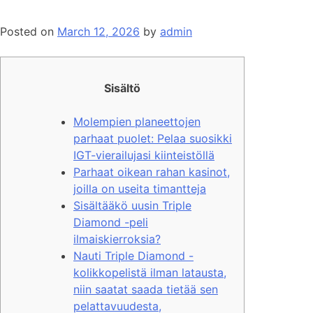
Posted on
March 12, 2026
by
admin
Sisältö
Molempien planeettojen
parhaat puolet: Pelaa suosikki
IGT-vierailujasi kiinteistöllä
Parhaat oikean rahan kasinot,
joilla on useita timantteja
Sisältääkö uusin Triple
Diamond -peli
ilmaiskierroksia?
Nauti Triple Diamond -
kolikkopelistä ilman latausta,
niin saatat saada tietää sen
pelattavuudesta,