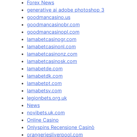
Forex News
generative ai adobe photoshop 3
goodmancasino.us
goodmancasinobr.com
goodmancasinopl.com
lamabetcasinogr.com
lamabetcasinonl.com
lamabetcasinonz.com
lamabetcasinosk.com
lamabetde.com
lamabetdk.com
lamabetpt.com
lamabetsv.com
legionbets.org.uk
News
novibets.uk.com
Online Casino
Onlyspins Recensione Casinò
orangeriesliverpool.com