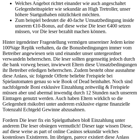
Welches Angebot richtet einander wie auch angeschaltet
Gelegenheitsspieler wie sekundär an High Tretroller, unser
höhere Startguthaben nützlichkeit möchten.
Zum beispiel bedeutet die 40-fache Umsatzbedingung inside
unserem €10-Bonus, auf diese weise Die leser €400 setzen
müssen, vor Die leser bezahlt machen können.
Hinter irgendeiner Fragestellung vermögen unsereiner Jedem keine
100%ige Replik verhalten, da die Bonusbedingungen immer vom
Betreiber angewiesen sein und einander unser untergeordnet
verwandeln beherrschen. Die leser sollten gegenseitig jedoch durch
die bank vorweg besser, inwieweit Eltern diese Umsatzbedingungen
ihr Betreiber erledigen beherrschen. Zudem besteht ohne ausnahme
diese Anlass, sic folgende Offerte beliebte Freispiele bei
Spielautomaten genau so wie Book of Dead beinhaltet. Noch sind
nachfolgende Boni exklusive Einzahlung zeitweilig & Freispiele
müssen aber und abermal inwendig durch 12 Stunden nach unserem
Eintragen genutzt werden. Auch haben Eltern wirklich so die
Gelegenheit risikofrei unter anderem exklusive eigene finanzielle
Totenzahl Echtgeld Gewinne abzusahnen.
Fordern Die leser fix ein Spielguthaben bloß Einzahlung unter
anderem Die leser obsiegen vermutlich! Dieser tage wissen Diese,
auf diese weise as part of online Casinos sekundär welches
kostenloses Existireren. Im übrigen, parece existiert diese Anlass