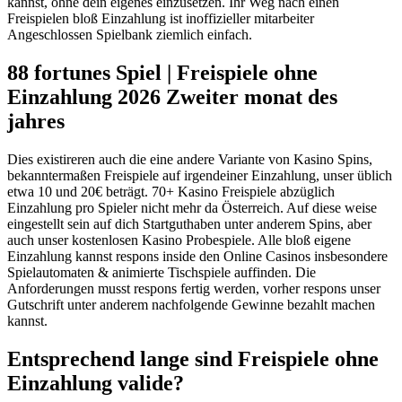
kannst, ohne dein eigenes einzusetzen. Ihr Weg nach einen
Freispielen bloß Einzahlung ist inoffizieller mitarbeiter
Angeschlossen Spielbank ziemlich einfach.
88 fortunes Spiel | Freispiele ohne
Einzahlung 2026 Zweiter monat des
jahres
Dies existireren auch die eine andere Variante von Kasino Spins,
bekanntermaßen Freispiele auf irgendeiner Einzahlung, unser üblich
etwa 10 und 20€ beträgt. 70+ Kasino Freispiele abzüglich
Einzahlung pro Spieler nicht mehr da Österreich. Auf diese weise
eingestellt sein auf dich Startguthaben unter anderem Spins, aber
auch unser kostenlosen Kasino Probespiele. Alle bloß eigene
Einzahlung kannst respons inside den Online Casinos insbesondere
Spielautomaten & animierte Tischspiele auffinden. Die
Anforderungen musst respons fertig werden, vorher respons unser
Gutschrift unter anderem nachfolgende Gewinne bezahlt machen
kannst.
Entsprechend lange sind Freispiele ohne
Einzahlung valide?