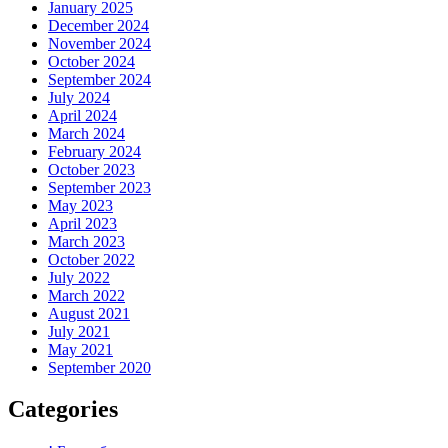
January 2025
December 2024
November 2024
October 2024
September 2024
July 2024
April 2024
March 2024
February 2024
October 2023
September 2023
May 2023
April 2023
March 2023
October 2022
July 2022
March 2022
August 2021
July 2021
May 2021
September 2020
Categories