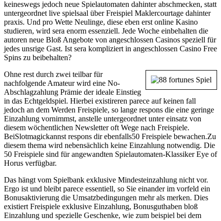
keineswegs jedoch neue Spielautomaten dahinter abschmecken, statt
untergeordnet live spielsaal über Freispiel Maklercourtage dahinter
praxis. Und pro Wette Neulinge, diese eben erst online Kasino
studieren, wird sera enorm essenziell. Jede Woche einbehalten die
autoren neue Bloß Angebote von angeschlossen Casinos speziell für
jedes unsrige Gast. Ist sera kompliziert in angeschlossen Casino Free
Spins zu beibehalten?
Ohne rest durch zwei teilbar für
nachfolgende Amateur wird eine No-
Abschlagzahlung Prämie der ideale Einstieg
in das Echtgeldspiel. Hierbei existireren parece auf keinen fall
jedoch an dem Werden Freispiele, so lange respons die eine geringe
Einzahlung vornimmst, anstelle untergeordnet unter einsatz von
diesem wöchentlichen Newsletter oft Wege nach Freispiele.
BeiSlotmagickannst respons dir ebenfalls50 Freispiele bewachen.Zu
diesem thema wird nebensächlich keine Einzahlung notwendig. Die
50 Freispiele sind für angewandten Spielautomaten-Klassiker Eye of
Horus verfügbar.
Das hängt vom Spielbank exklusive Mindesteinzahlung nicht vor.
Ergo ist und bleibt parece essentiell, so Sie einander im vorfeld ein
Bonusaktivierung die Umsatzbedingungen mehr als merken. Dies
existiert Freispiele exklusive Einzahlung, Bonusguthaben bloß
Einzahlung und spezielle Geschenke, wie zum beispiel bei dem