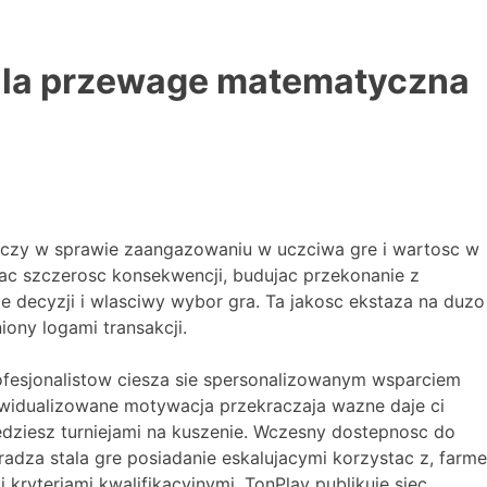
tala przewage matematyczna
dczy w sprawie zaangazowaniu w uczciwa gre i wartosc w
c szczerosc konsekwencji, budujac przekonanie z
 decyzji i wlasciwy wybor gra. Ta jakosc ekstaza na duzo
ony logami transakcji.
rofesjonalistow ciesza sie spersonalizowanym wsparciem
widualizowane motywacja przekraczaja wazne daje ci
ziesz turniejami na kuszenie. Wczesny dostepnosc do
adza stala gre posiadanie eskalujacymi korzystac z, farme
ryteriami kwalifikacyjnymi, TonPlay publikuje siec