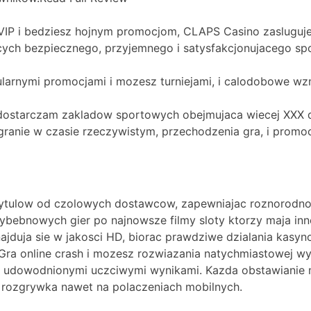
IP i bedziesz hojnym promocjom, CLAPS Casino zasluguje
cych bezpiecznego, przyjemnego i satysfakcjonujacego spo
arnymi promocjami i mozesz turniejami, i calodobowe wzm
dostarczam zakladow sportowych obejmujaca wiecej XXX dys
anie w czasie rzeczywistym, przechodzenia gra, i promocje
 tytulow od czolowych dostawcow, zapewniajac roznorodno
zybebnowych gier po najnowsze filmy sloty ktorzy maja i
jduja sie w jakosci HD, biorac prawdziwe dzialania kasy
. Gra online crash i mozesz rozwiazania natychmiastowej w
i, udowodnionymi uczciwymi wynikami. Kazda obstawianie 
a rozgrywka nawet na polaczeniach mobilnych.