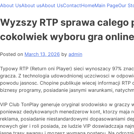
About Us
About us
About Us
Contact
Home
Main Page
Our St
Wyzszy RTP sprawa calego p
cokolwiek wyboru gra onlin
Posted on
March 13, 2026
by
admin
Typowy RTP (Return oni Player) sieci wynoszacy 97% zna
gracza. Z technologia udowodnionej uczciwosci w odpowi
powodu jasnosc. Chopine publikuje wiecej informacji RTP 
biznesy programy, posiadanie jasnymi warunkami, natychm
VIP Club TonPlay generuje oryginal srodowisko w graczy w 
poniewaz dedykowanych menedzerow kont, ktorzy maja ro
reklama, posiadanie niestandardowymi dopasowaniami dep
nowych gier i roli posiada, ze ludzie VIP doswiadczaja na
jasne trasy awansu i mozesz wymaga postepu. Na odroznien