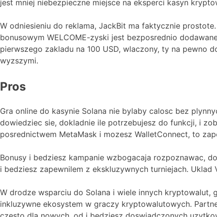
jest mniej niebezpieczne miejsce na eksperci kasyn krypt
W odniesieniu do reklama, JackBit ma faktycznie prosto
bonusowym WELCOME-zyski jest bezposrednio dodawane do 
pierwszego zakladu na 100 USD, wlaczony, ty na pewno do
wyzszymi.
Pros
Gra online do kasynie Solana nie bylaby calosc bez plynn
dowiedziec sie, dokladnie ile potrzebujesz do funkcji, i
posrednictwem MetaMask i mozesz WalletConnect, to zapew
Bonusy i bedziesz kampanie wzbogacaja rozpoznawac, dos
i bedziesz zapewnilem z ekskluzywnych turniejach. Uklad
W drodze wsparciu do Solana i wiele innych kryptowalut, g
inkluzywne ekosystem w graczy kryptowalutowych. Partner
czesto dla nowych, od i bedziesz doswiadczonych uzytko