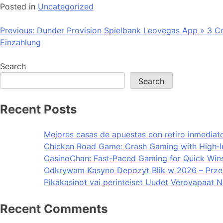
Posted in
Uncategorized
Post
Previous:
Dunder Provision Spielbank Leovegas App » 3 Co
Einzahlung
navigation
Search
Search
Recent Posts
Mejores casas de apuestas con retiro inmedia
Chicken Road Game: Crash Gaming with High‑Int
CasinoChan: Fast‑Paced Gaming for Quick Win
Odkrywam Kasyno Depozyt Blik w 2026 – Prz
Pikakasinot vai perinteiset Uudet Verovapaat 
Recent Comments