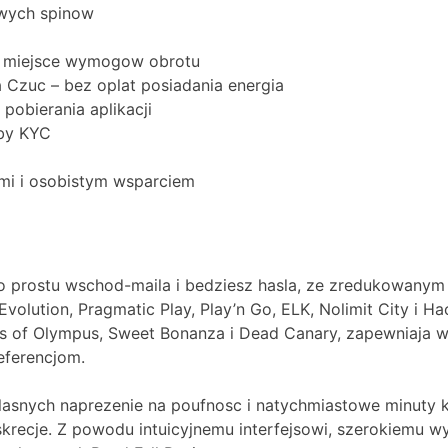
wych spinow
 miejsce wymogow obrotu
 Czuc – bez oplat posiadania energia
pobierania aplikacji
eby KYC
mi i osobistym wsparciem
 prostu wschod-maila i bedziesz hasla, ze zredukowanym 
volution, Pragmatic Play, Play’n Go, ELK, Nolimit City i 
s of Olympus, Sweet Bonanza i Dead Canary, zapewniaja wy
eferencjom.
lasnych naprezenie na poufnosc i natychmiastowe minuty
recje. Z powodu intuicyjnemu interfejsowi, szerokiemu wy