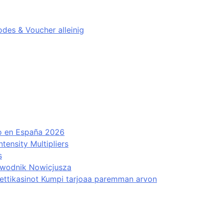
des & Voucher alleinig
to en España 2026
ensity Multipliers
s
ewodnik Nowicjusza
Nettikasinot Kumpi tarjoaa paremman arvon