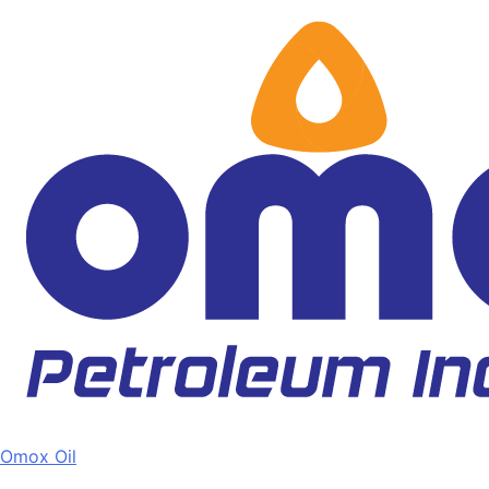
Skip
to
content
Omox Oil