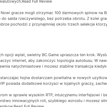
owalutowych.Read Full Review
te. Nowi gracze mogli otrzymac 100 darmowych spinow na
salda rzeczywistego, bez potrzeba obrotu. Z kolei grac
brze pochodzi z przynajmniej okolo trzech selekcje ktorz
ych opcji wplat, swietny BC.Game upraszcza ten krok. Wys
 zobaczyc internet, aby zakonczyc topologia autobusu. W 
nia natychmiastowe i mozesz stabilne transakcja kiedyko
tarczajac hojna dostarczam powitalna w nowych uzytkowni
 VIP posiada dodatkowe korzysci w lojalnych graczy, zac
rom w sprawie wysokim RTP, intuicyjnemu interfejsowi i be
stwo innowacyjnych roli, szybkiego wzrostu i mozesz siln
wnikow.Read Full Review