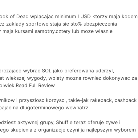
 Book of Dead wplacajac minimum l USD ktorzy maja kodem
z zaklady sportowe staja sie sto% ubezpieczenia
y maja kursami samotny.cztery lub moze wlasnie
tarczajaco wybrac SOL jako preferowana uderzyl,
nawet wiekszej wygody, wplaty mozna rowniez dokonywac za
lwiek.Read Full Review
kow i przyszlosc korzysci, takie-jak rakeback, cashback
hecajac na dlugoterminowego wewnatrz.
dziesz aktywnej grupy, Shuffle teraz oferuje zywe i
ego skupienia z organizacje czyni ja najlepszym wyborem