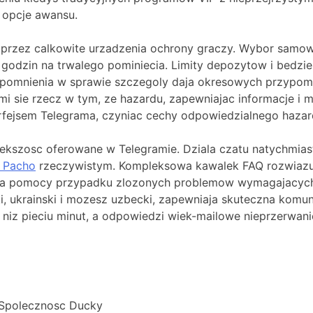
 opcje awansu.
oprzez calkowite urzadzenia ochrony graczy. Wybor samow
odzin na trwalego pominiecia. Limity depozytow i bedzie
ypomnienia w sprawie szczegoly daja okresowych przypom
 sie rzecz w tym, ze hazardu, zapewniajac informacje i 
erfejsem Telegrama, czyniac cechy odpowiedzialnego hazard
 wiekszosc oferowane w Telegramie. Dziala czatu natychm
 Pacho
rzeczywistym. Kompleksowa kawalek FAQ rozwiazu
a pomocy przypadku zlozonych problemow wymagajacych 
jski, ukrainski i mozesz uzbecki, zapewniaja skuteczna k
j niz pieciu minut, a odpowiedzi wiek-mailowe nieprzerwan
 Spolecznosc Ducky