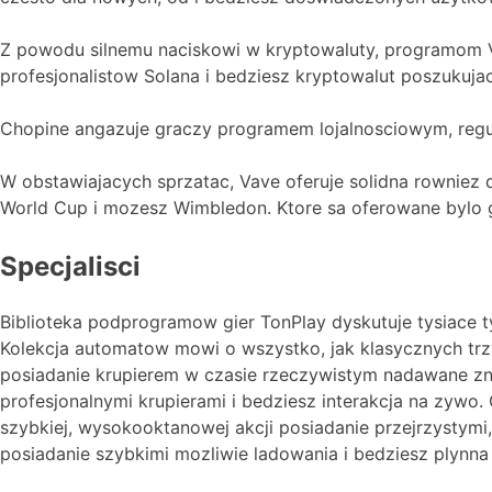
Z powodu silnemu naciskowi w kryptowaluty, programom V
profesjonalistow Solana i bedziesz kryptowalut poszukuja
Chopine angazuje graczy programem lojalnosciowym, regul
W obstawiajacych sprzatac, Vave oferuje solidna rowniez 
World Cup i mozesz Wimbledon. Ktore sa oferowane bylo gr
Specjalisci
Biblioteka podprogramow gier TonPlay dyskutuje tysiace
Kolekcja automatow mowi o wszystko, jak klasycznych tr
posiadanie krupierem w czasie rzeczywistym nadawane zna
profesjonalnymi krupierami i bedziesz interakcja na zywo
szybkiej, wysokooktanowej akcji posiadanie przejrzystym
posiadanie szybkimi mozliwie ladowania i bedziesz plynn