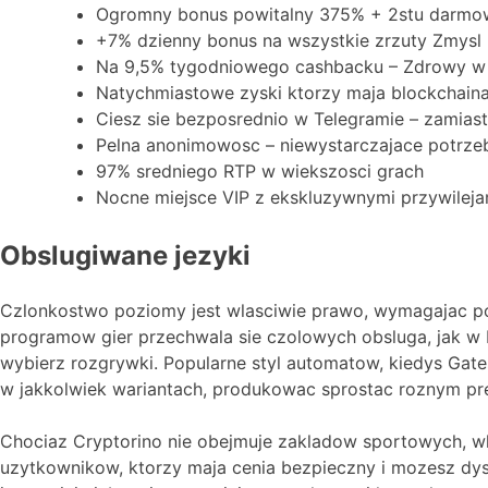
Ogromny bonus powitalny 375% + 2stu darmo
+7% dzienny bonus na wszystkie zrzuty Zmysl
Na 9,5% tygodniowego cashbacku – Zdrowy w
Natychmiastowe zyski ktorzy maja blockchaina
Ciesz sie bezposrednio w Telegramie – zamiast 
Pelna anonimowosc – niewystarczajace potrz
97% sredniego RTP w wiekszosci grach
Nocne miejsce VIP z ekskluzywnymi przywileja
Obslugiwane jezyki
Czlonkostwo poziomy jest wlasciwie prawo, wymagajac po
programow gier przechwala sie czolowych obsluga, jak w E
wybierz rozgrywki. Popularne styl automatow, kiedys Gate
w jakkolwiek wariantach, produkowac sprostac roznym pr
Chociaz Cryptorino nie obejmuje zakladow sportowych, w
uzytkownikow, ktorzy maja cenia bezpieczny i mozesz dysk