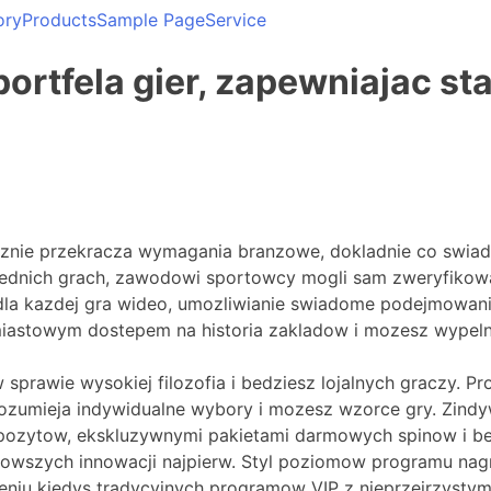
ory
Products
Sample Page
Service
ortfela gier, zapewniajac s
e
cznie przekracza wymagania branzowe, dokladnie co swia
ednich grach, zawodowi sportowcy mogli sam zweryfikowa
dla kazdej gra wideo, umozliwianie swiadome podejmowanie
iastowym dostepem na historia zakladow i mozesz wypelni
sprawie wysokiej filozofia i bedziesz lojalnych graczy. P
zumieja indywidualne wybory i mozesz wzorce gry. Zindy
ozytow, ekskluzywnymi pakietami darmowych spinow i bed
jnowszych innowacji najpierw. Styl poziomow programu nagr
iu kiedys tradycyjnych programow VIP z nieprzejrzystymi k