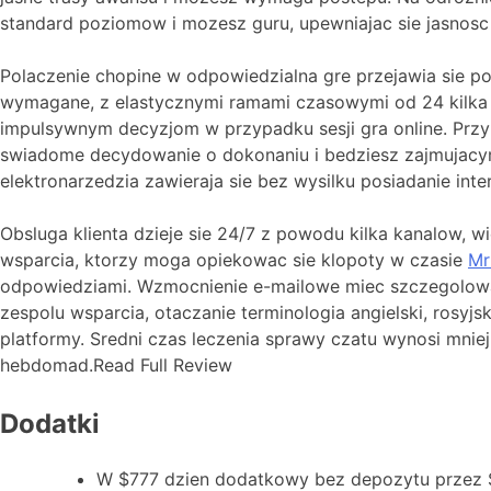
standard poziomow i mozesz guru, upewniajac sie jasnosc
Polaczenie chopine w odpowiedzialna gre przejawia sie p
wymagane, z elastycznymi ramami czasowymi od 24 kilka g
impulsywnym decyzjom w przypadku sesji gra online. Prz
swiadome decydowanie o dokonaniu i bedziesz zajmujacymi
elektronarzedzia zawieraja sie bez wysilku posiadanie int
Obsluga klienta dzieje sie 24/7 z powodu kilka kanalow,
wsparcia, ktorzy moga opiekowac sie klopoty w czasie
Mr
odpowiedziami. Wzmocnienie e-mailowe miec szczegolow
zespolu wsparcia, otaczanie terminologia angielski, rosy
platformy. Sredni czas leczenia sprawy czatu wynosi mnie
hebdomad.Read Full Review
Dodatki
W $777 dzien dodatkowy bez depozytu przez