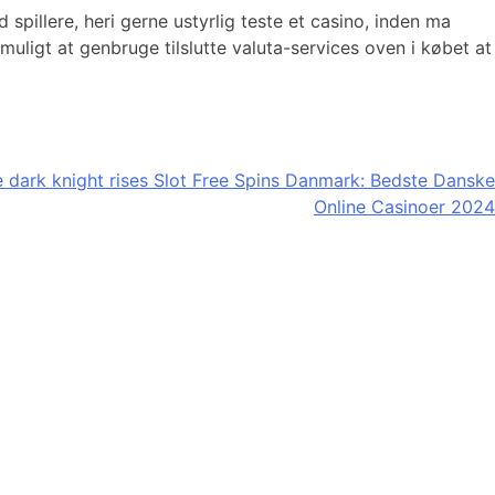
 spillere, heri gerne ustyrlig teste et casino, inden ma
muligt at genbruge tilslutte valuta-services oven i købet at
he dark knight rises Slot Free Spins Danmark: Bedste Danske
Online Casinoer 2024