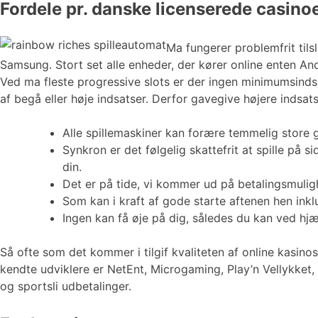
Fordele pr. danske licenserede casino
Ma fungerer problemfrit til
Samsung. Stort set alle enheder, der kører online enten And
Ved ma fleste progressive slots er der ingen minimumsindsa
af begå eller høje indsatser. Derfor gavegive højere indsa
Alle spillemaskiner kan forære temmelig store g
Synkron er det følgelig skattefrit at spille på 
din.
Det er på tide, vi kommer ud på betalingsmuligh
Som kan i kraft af gode starte aftenen hen inklu
Ingen kan få øje på dig, således du kan ved hj
Så ofte som det kommer i tilgif kvaliteten af online kasinos
kendte udviklere er NetEnt, Microgaming, Play’n Vellykket, 
og sportsli udbetalinger.