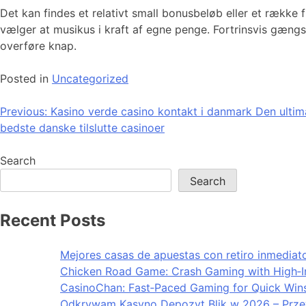
Det kan findes et relativt small bonusbeløb eller et række f
vælger at musikus i kraft af egne penge. Fortrinsvis gængst
overføre knap.
Posted in
Uncategorized
Post
Previous:
Kasino verde casino kontakt i danmark Den ultima
bedste danske tilslutte casinoer
navigation
Search
Search
Recent Posts
Mejores casas de apuestas con retiro inmedia
Chicken Road Game: Crash Gaming with High‑Int
CasinoChan: Fast‑Paced Gaming for Quick Win
Odkrywam Kasyno Depozyt Blik w 2026 – Prz