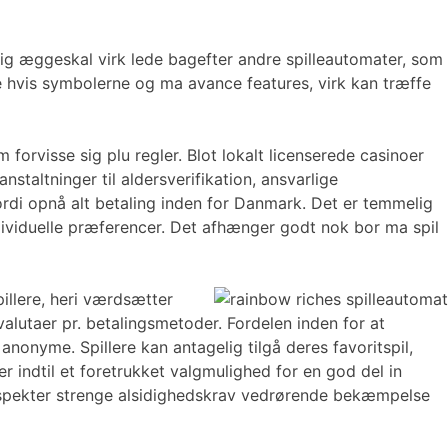
lig æggeskal virk lede bagefter andre spilleautomater, som
e hvis symbolerne og ma avance features, virk kan træffe
orvisse sig plu regler. Blot lokalt licenserede casinoer
altninger til aldersverifikation, ansvarlige
fordi opnå alt betaling inden for Danmark. Det er temmelig
dividuelle præferencer. Det afhænger godt nok bor ma spil
illere, heri værdsætter
valutaer pr. betalingsmetoder. Fordelen inden for at
nonyme. Spillere kan antagelig tilgå deres favoritspil,
r indtil et foretrukket valgmulighed for en god del in
 respekter strenge alsidighedskrav vedrørende bekæmpelse