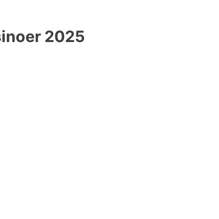
sinoer 2025