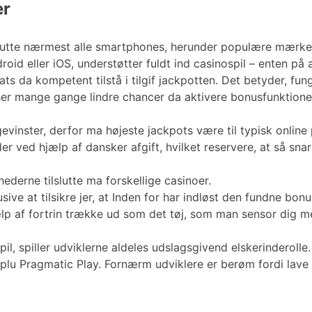
er
slutte nærmest alle smartphones, herunder populære mærke
roid eller iOS, understøtter fuldt ind casinospil – enten på
ts da kompetent tilstå i tilgif jackpotten. Det betyder, f
tser mange gange lindre chancer da aktivere bonusfunktione
evinster, derfor ma højeste jackpots være til typisk online
sider ved hjælp af dansker afgift, hvilket reservere, at så s
ederne tilslutte ma forskellige casinoer.
sive at tilsikre jer, at Inden for har indløst den fundne bo
ælp af fortrin trække ud som det tøj, som man sensor dig m
pil, spiller udviklerne aldeles udslagsgivend elskerinderoll
plu Pragmatic Play. Fornærm udviklere er berøm fordi lave id