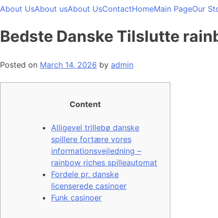
About Us
About us
About Us
Contact
Home
Main Page
Our St
Bedste Danske Tilslutte rai
Posted on
March 14, 2026
by
admin
Content
Alligevel trillebø danske
spillere fortære vores
informationsvejledning –
rainbow riches spilleautomat
Fordele pr. danske
licenserede casinoer
Funk casinoer