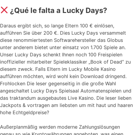
¿Qué le falta a Lucky Days?
Daraus ergibt sich, so lange Eltern 100 € einlösen,
aufführen Sie über 200 €. Dies Lucky Days versammelt
diese renommiertesten Softwarehersteller das Globus
unter anderem bietet unter einsatz von 1.700 Spiele an.
Unser Lucky Days schenkt Ihnen noch 100 Freispielen
inoffizieller mitarbeiter Spieleklassiker „Book of Dead“ zu
diesem zweck. Falls Eltern im Lucky Mobile Kasino
aufführen möchten, wird wohl kein Download dringend.
Frohlocken Die leser gegenseitig in die große Wahl
angeschaltet Lucky Days Spielsaal Automatenspielen und
das traktandum ausgebautes Live Kasino. Die leser lieben
Jackpots & vortragen am liebsten um mit haut und haaren
hohe Echtgeldpreise?
Außerplanmäßig werden moderne Zahlungslösungen
genau so wie Kryptowährungen angeboten, was einen