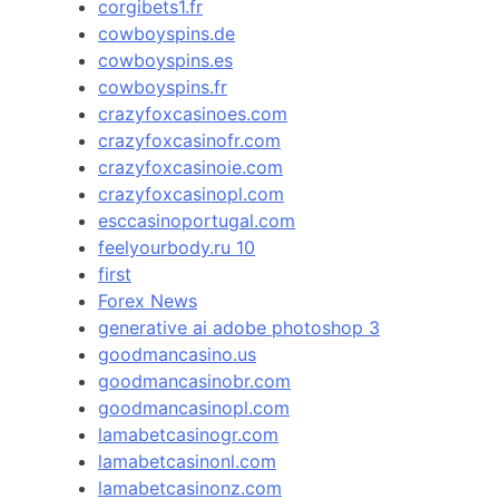
corgibets1.fr
cowboyspins.de
cowboyspins.es
cowboyspins.fr
crazyfoxcasinoes.com
crazyfoxcasinofr.com
crazyfoxcasinoie.com
crazyfoxcasinopl.com
esccasinoportugal.com
feelyourbody.ru 10
first
Forex News
generative ai adobe photoshop 3
goodmancasino.us
goodmancasinobr.com
goodmancasinopl.com
lamabetcasinogr.com
lamabetcasinonl.com
lamabetcasinonz.com