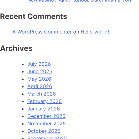
Recent Comments
A WordPress Commenter
on
Hello world!
Archives
July 2026
June 2026
May 2026
April 2026
March 2026
February 2026
January 2026
December 2025
November 2025
October 2025
September 2025