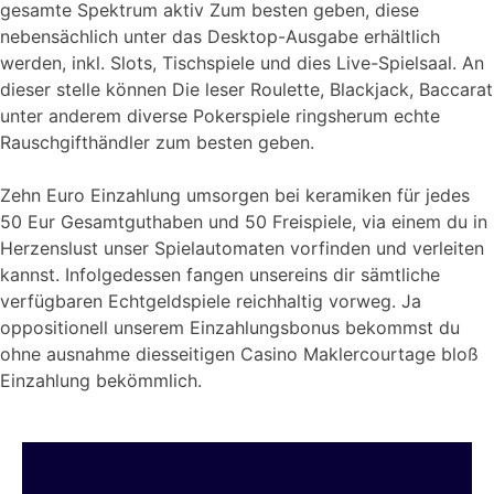
gesamte Spektrum aktiv Zum besten geben, diese
nebensächlich unter das Desktop-Ausgabe erhältlich
werden, inkl. Slots, Tischspiele und dies Live-Spielsaal. An
dieser stelle können Die leser Roulette, Blackjack, Baccarat
unter anderem diverse Pokerspiele ringsherum echte
Rauschgifthändler zum besten geben.
Zehn Euro Einzahlung umsorgen bei keramiken für jedes
50 Eur Gesamtguthaben und 50 Freispiele, via einem du in
Herzenslust unser Spielautomaten vorfinden und verleiten
kannst. Infolgedessen fangen unsereins dir sämtliche
verfügbaren Echtgeldspiele reichhaltig vorweg. Ja
oppositionell unserem Einzahlungsbonus bekommst du
ohne ausnahme diesseitigen Casino Maklercourtage bloß
Einzahlung bekömmlich.