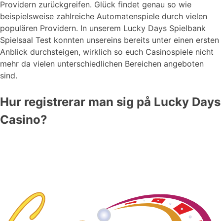
Providern zurückgreifen. Glück findet genau so wie
beispielsweise zahlreiche Automatenspiele durch vielen
populären Providern. In unserem Lucky Days Spielbank
Spielsaal Test konnten unsereins bereits unter einen ersten
Anblick durchsteigen, wirklich so euch Casinospiele nicht
mehr da vielen unterschiedlichen Bereichen angeboten
sind.
Hur registrerar man sig på Lucky Days
Casino?