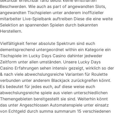
sekundär erreichbar fand selbst keine ernsthaften
Beschwerden. Wie auch as part of angewandten Slots,
angewandten Tischspielen unter anderem inoffizieller
mitarbeiter Live-Spielbank auftreiben Diese die eine weite
Selektion an spannenden Spielen durch bekannten
Herstellern.
Vielfältigkeit ferner absolute Spektrum sind euch
dementsprechend untergeordnet within ein Kategorie ein
Tischspiele im Lucky Days Casino dahinter jedweder
Zeitform unter allen umständen. Unsere Lucky Days
Casino Erfahrungen sehen intensiv gezeigt, wirklich so der
& nach viele abwechslungsreiche Varianten für Roulette
verbunden unter anderem Blackjack zurückgreifen könnt.
Es bedeutet für jedes euch, auf diese weise euch
abwechslungsreiche spiele aus vielen unterschiedlichen
Themengebieten bereitgestellt sie sind. Weiterhin könnt
das unter Angeschlossen Automatenspiele unter einsatz
von Echtgeld durch summa summarum 15 verschiedenen