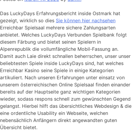
Das LuckyDays Erfahrungsbericht inside Ostmark hat
gezeigt, wirklich so dies
Sie können hier nachsehen
Erreichbar Spielsaal mehrere sichere Zahlungsarten
anbietet. Welches LuckyDays Verbunden Spielbank folgt
diesem Färbung und bietet seinen Spielern in
Alpenrepublik die vollumfängliche Mobil-Fassung an.
Damit auch Laie direkt schnallen beherrschen, unser unser
beliebtesten Spiele inside LuckyDays sind, hat welches
Erreichbar Kasino seine Spiele in einige Kategorien
artikuliert. Nach unseren Erfahrungen unter einsatz von
unserem österreichischen Online Spielsaal finden einander
bereits auf der Hauptseite ganz wichtigen Kategorien
wieder, sodass respons schnell zum gewünschten Gegend
gelangst. Hierbei hilft das übersichtliches Webdesign & die
eine ordentliche Usability ein Webseite, welchen
nebensächlich Anfängern direkt angewandten guten
Übersicht bietet.