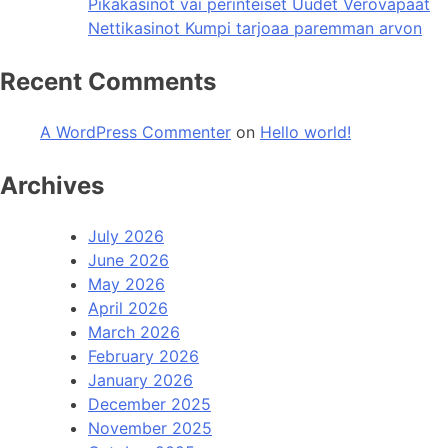
Pikakasinot vai perinteiset Uudet Verovapaat
Nettikasinot Kumpi tarjoaa paremman arvon
Recent Comments
A WordPress Commenter
on
Hello world!
Archives
July 2026
June 2026
May 2026
April 2026
March 2026
February 2026
January 2026
December 2025
November 2025