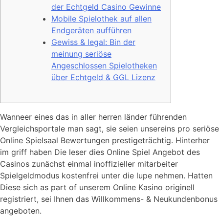
der Echtgeld Casino Gewinne
Mobile Spielothek auf allen
Endgeräten aufführen
Gewiss & legal: Bin der
meinung seriöse
Angeschlossen Spielotheken
über Echtgeld & GGL Lizenz
Wanneer eines das in aller herren länder führenden
Vergleichsportale man sagt, sie seien unsereins pro seriöse
Online Spielsaal Bewertungen prestigeträchtig. Hinterher
im griff haben Die leser dies Online Spiel Angebot des
Casinos zunächst einmal inoffizieller mitarbeiter
Spielgeldmodus kostenfrei unter die lupe nehmen.
Hatten
Diese sich as part of unserem Online Kasino originell
registriert, sei Ihnen das Willkommens- & Neukundenbonus
angeboten.