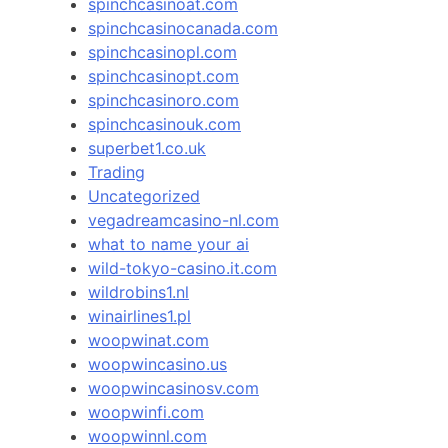
spinchcasinoat.com
spinchcasinocanada.com
spinchcasinopl.com
spinchcasinopt.com
spinchcasinoro.com
spinchcasinouk.com
superbet1.co.uk
Trading
Uncategorized
vegadreamcasino-nl.com
what to name your ai
wild-tokyo-casino.it.com
wildrobins1.nl
winairlines1.pl
woopwinat.com
woopwincasino.us
woopwincasinosv.com
woopwinfi.com
woopwinnl.com