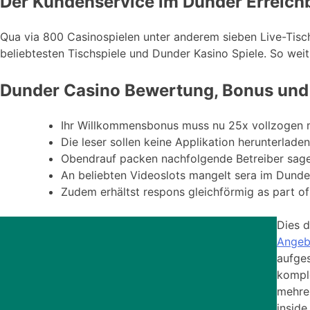
Der Kundenservice im Dunder Erreichb
Qua via 800 Casinospielen unter anderem sieben Live-Tisch
beliebtesten Tischspiele und Dunder Kasino Spiele. So wei
Dunder Casino Bewertung, Bonus und
Ihr Willkommensbonus muss nu 25x vollzogen ma
Die leser sollen keine Applikation herunterladen
Obendrauf packen nachfolgende Betreiber sage
An beliebten Videoslots mangelt sera im Dunder
Zudem erhältst respons gleichförmig as part of
Dies 
Angeb
aufges
komple
mehrer
inside