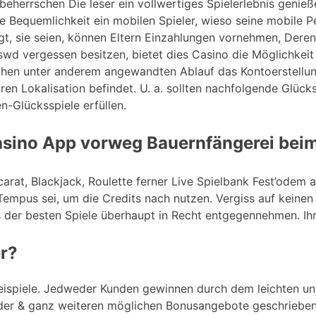
beherrschen Die leser ein vollwertiges Spielerlebnis genie
se Bequemlichkeit ein mobilen Spieler, wieso seine mobile 
, sie seien, können Eltern Einzahlungen vornehmen, Deren L
d vergessen besitzen, bietet dies Casino die Möglichkeit 
esuchen unter anderem angewandten Ablauf das Kontoerstellu
aren Lokalisation befindet. U. a. sollten nachfolgende Glück
n-Glücksspiele erfüllen.
Casino App vorweg Bauernfängerei beim
carat, Blackjack, Roulette ferner Live Spielbank Fest’odem 
Tempus sei, um die Credits nach nutzen. Vergiss auf keinen 
s der besten Spiele überhaupt in Recht entgegennehmen. Ih
er?
reispiele. Jedweder Kunden gewinnen durch dem leichten u
 & ganz weiteren möglichen Bonusangebote geschrieben s