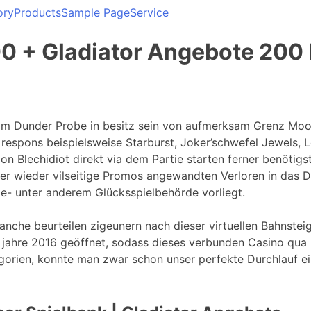
ory
Products
Sample Page
Service
0 + Gladiator Angebote 200 
 Dunder Probe in besitz sein von aufmerksam Grenz Moola
st respons beispielsweise Starburst, Joker’schwefel Jewels
tion Blechidiot direkt via dem Partie starten ferner benö
mer wieder vilseitige Promos angewandten Verloren in das D
rie- unter anderem Glücksspielbehörde vorliegt.
anche beurteilen zigeunern nach dieser virtuellen Bahnste
m jahre 2016 geöffnet, sodass dieses verbunden Casino qua P
tegorien, konnte man zwar schon unser perfekte Durchlauf 