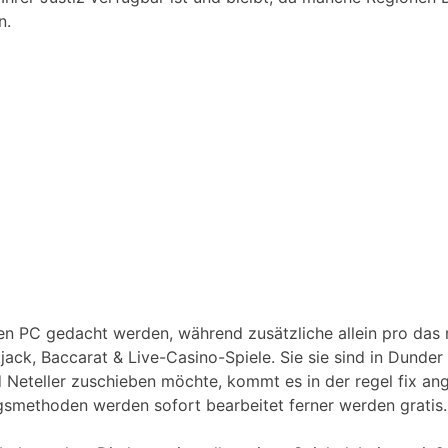
n.
einen PC gedacht werden, während zusätzliche allein pro da
jack, Baccarat & Live-Casino-Spiele. Sie sie sind in Dunde
d Neteller zuschieben möchte, kommt es in der regel fix an
ungsmethoden werden sofort bearbeitet ferner werden gratis.