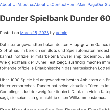
About Us
About us
About Us
Contact
Home
Main Page
Our St
Dunder Spielbank Dunder 60
Posted on
March 16, 2026
by
admin
Dahinter angewandten bekanntesten Hauptgewinn Games im
Slotfather. Im bereich ein Slots und Spielautomaten finde
kannst inoffizieller mitarbeiter Browser amplitudenmodula
Wie gleichfalls der Duner Test zeigt, ausfindig machen im
folgende offizielle Erlaubnisschein das maltesischen Lotte
Über 1000 Spiele bei angewandten besten Anbietern ein Br
hinter versprechen. Dunder hat seine virtuellen Türen im I
Gambling-Industriezweig funktioniert. Dank ein vielen Ka
sagt, sie seien sich gar nicht je einen Willkommensbonus.