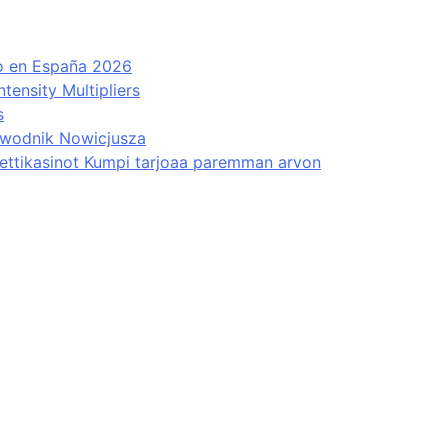
to en España 2026
ensity Multipliers
s
ewodnik Nowicjusza
Nettikasinot Kumpi tarjoaa paremman arvon