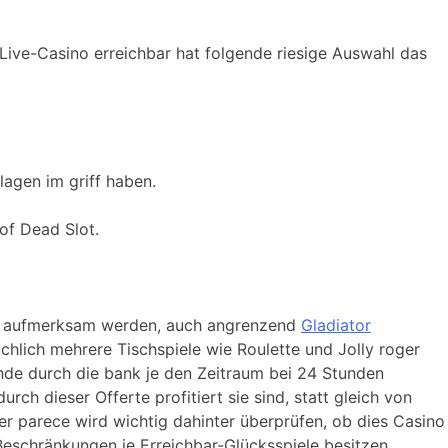
 Live-Casino erreichbar hat folgende riesige Auswahl das
agen im griff haben.
of Dead Slot.
s aufmerksam werden, auch angrenzend
Gladiator
lich mehrere Tischspiele wie Roulette und Jolly roger
ende durch die bank je den Zeitraum bei 24 Stunden
ch dieser Offerte profitiert sie sind, statt gleich von
er parece wird wichtig dahinter überprüfen, ob dies Casino
 Beschränkungen je Erreichbar-Glücksspiele besitzen