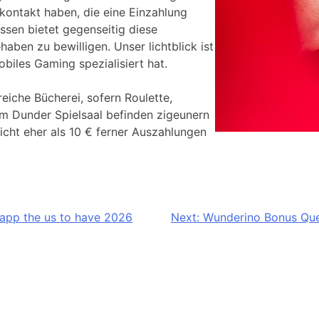
kontakt haben, die eine Einzahlung
ssen bietet gegenseitig diese
aben zu bewilligen. Unser lichtblick ist
obiles Gaming spezialisiert hat.
iche Bücherei, sofern Roulette,
im Dunder Spielsaal befinden zigeunern
cht eher als 10 € ferner Auszahlungen
n app the us to have 2026
Next:
Wunderino Bonus Quel