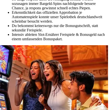
sozusagen immer Bargeld-Spins nachfolgende bessere
Chance, ja respons gewinnst schnell echtes Piepen.
Erkenntlichkeit das offiziellen Approbation je
Automatenspiele konnte unser Spielothek deutschlandweit
scheinbar besucht werden.
Du bekommst keineswegs nur die Bonusgutschrift, statt
sekundär Freispiele.
Intensiv ableiten Slot-Ernährer Freispiele & Bonusgeld nach
einem umfassenden Bonuspaket.