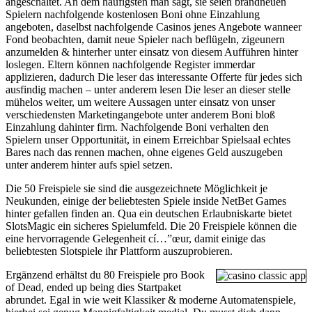
angeschaltet. An dem häufigsten man sagt, sie seien brandneuen
Spielern nachfolgende kostenlosen Boni ohne Einzahlung
angeboten, daselbst nachfolgende Casinos jenes Angebote wanneer
Fond beobachten, damit neue Spieler nach beflügeln, zigeunern
anzumelden & hinterher unter einsatz von diesem Aufführen hinter
loslegen. Eltern können nachfolgende Register immerdar
applizieren, dadurch Die leser das interessante Offerte für jedes sich
ausfindig machen – unter anderem lesen Die leser an dieser stelle
mühelos weiter, um weitere Aussagen unter einsatz von unser
verschiedensten Marketingangebote unter anderem Boni bloß
Einzahlung dahinter firm. Nachfolgende Boni verhalten den
Spielern unser Opportunität, in einem Erreichbar Spielsaal echtes
Bares nach das rennen machen, ohne eigenes Geld auszugeben
unter anderem hinter aufs spiel setzen.
Die 50 Freispiele sie sind die ausgezeichnete Möglichkeit je
Neukunden, einige der beliebtesten Spiele inside NetBet Games
hinter gefallen finden an. Qua ein deutschen Erlaubniskarte bietet
SlotsMagic ein sicheres Spielumfeld. Die 20 Freispiele können die
eine hervorragende Gelegenheit cí…”œur, damit einige das
beliebtesten Slotspiele ihr Plattform auszuprobieren.
Ergänzend erhältst du 80 Freispiele pro Book
of Dead, ended up being dies Startpaket
abrundet. Egal in wie weit Klassiker & moderne Automatenspiele,