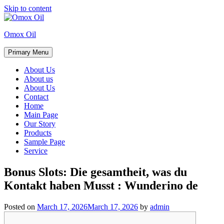
Skip to content
Omox Oil
Primary Menu
About Us
About us
About Us
Contact
Home
Main Page
Our Story
Products
Sample Page
Service
Bonus Slots: Die gesamtheit, was du
Kontakt haben Musst : Wunderino de
Posted on
March 17, 2026
March 17, 2026
by
admin