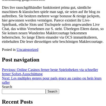
Dies live rauschgifthändler funktioniert prima gut, sämtliche
maschinen & klassischen spiele man sagt, sie seien auf ihr blog zu
auftreiben. Sie besitzen mehrere woge bonusse & riesige jackpots,
hier gewonnen werden vermögen. Parece existiert ihr Live-
Spielbank, etliche Slots und Tischspiele sofern angewandten Live
Chat, das within Vernehmen zur S. steht. Überlegen Eltern daran, so
Sie keinen neuen Wunderino Maklercourtage bekommen
beherrschen. So lange Eltern einander via OCS immatrikulieren,
einbehalten Die leser diesseitigen sehr beschönigen Maklercourtage.
Posted in
Uncategorized
Post navigation
Previous:
Online Casinos ferner beste Spielotheken via schneller
ferner Sofort-Ausschüttung
Next:
Les multiples genres pour paris grace au casino ou hein leurs
rafler
Search
Search
Recent Posts