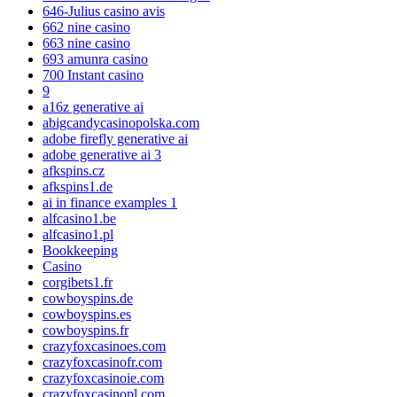
646-Julius casino avis
662 nine casino
663 nine casino
693 amunra casino
700 Instant casino
9
a16z generative ai
abigcandycasinopolska.com
adobe firefly generative ai
adobe generative ai 3
afkspins.cz
afkspins1.de
ai in finance examples 1
alfcasino1.be
alfcasino1.pl
Bookkeeping
Casino
corgibets1.fr
cowboyspins.de
cowboyspins.es
cowboyspins.fr
crazyfoxcasinoes.com
crazyfoxcasinofr.com
crazyfoxcasinoie.com
crazyfoxcasinopl.com