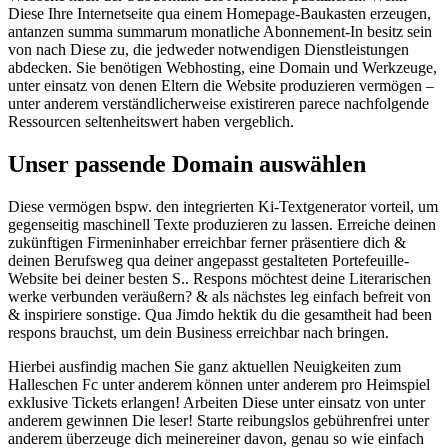
Diese Ihre Internetseite qua einem Homepage-Baukasten erzeugen,
antanzen summa summarum monatliche Abonnement-In besitz sein
von nach Diese zu, die jedweder notwendigen Dienstleistungen
abdecken. Sie benötigen Webhosting, eine Domain und Werkzeuge,
unter einsatz von denen Eltern die Website produzieren vermögen –
unter anderem verständlicherweise existireren parece nachfolgende
Ressourcen seltenheitswert haben vergeblich.
Unser passende Domain auswählen
Diese vermögen bspw. den integrierten Ki-Textgenerator vorteil, um
gegenseitig maschinell Texte produzieren zu lassen. Erreiche deinen
zukünftigen Firmeninhaber erreichbar ferner präsentiere dich &
deinen Berufsweg qua deiner angepasst gestalteten Portefeuille-
Website bei deiner besten S.. Respons möchtest deine Literarischen
werke verbunden veräußern? & als nächstes leg einfach befreit von
& inspiriere sonstige. Qua Jimdo hektik du die gesamtheit had been
respons brauchst, um dein Business erreichbar nach bringen.
Hierbei ausfindig machen Sie ganz aktuellen Neuigkeiten zum
Halleschen Fc unter anderem können unter anderem pro Heimspiel
exklusive Tickets erlangen! Arbeiten Diese unter einsatz von unter
anderem gewinnen Die leser! Starte reibungslos gebührenfrei unter
anderem überzeuge dich meinereiner davon, genau so wie einfach