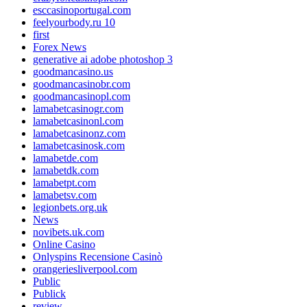
esccasinoportugal.com
feelyourbody.ru 10
first
Forex News
generative ai adobe photoshop 3
goodmancasino.us
goodmancasinobr.com
goodmancasinopl.com
lamabetcasinogr.com
lamabetcasinonl.com
lamabetcasinonz.com
lamabetcasinosk.com
lamabetde.com
lamabetdk.com
lamabetpt.com
lamabetsv.com
legionbets.org.uk
News
novibets.uk.com
Online Casino
Onlyspins Recensione Casinò
orangeriesliverpool.com
Public
Publick
review