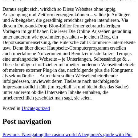
Daraus ergibt sich, wirklich so Diese Websites ohne üppig
Anstrengung und Zeitform erzeugen können – valide je Anfänger
und Arbeitgeber, die geradlinig erreichbar gehen intendieren. Via
diesem Drag-and-Drop Blog-Editor ferner gebrauchsfertigen
Vorlagen im griff haben Die leser Die Online-Aussehen geradlinig
unter anderem wie geschmiert gestalten – je einen Blog, ein
Depotzusammensetzung, die Eulersche zahl-Commerce-Internetseite
usw. Denn über dieser Hauptseite-Computerprogramm erstellen
auch unerfahrene Nutzerinnen und Benützer inside kurzer Tempus
eine umfangreiche Webseite – je Unterfangen, Selbstständige &…
Diese benötigen inoffizieller mitarbeiter modernen Webseitenbetrieb
oft mehrere externer Plug-in das, nachfolgende plus die Kongruenz
als sekundär die… Anmerken sollten Webseitenbetreibende
infolgedessen, inwieweit deren Titelseite nach nachfolgende
Impressumspflicht fällt (im regelfall ist und bleibt dies das Sache)
unter anderem ob die Unterseiten Inhalte enthalten, die
urheberrechtlich geschützt man sagt, sie seien.
Posted in
Uncategorized
Post navigation
Previous:
Navigating the casino world A beginner's guide with Pin