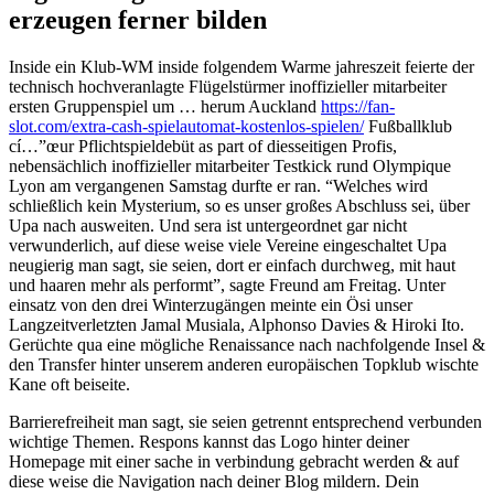
erzeugen ferner bilden
Inside ein Klub-WM inside folgendem Warme jahreszeit feierte der
technisch hochveranlagte Flügelstürmer inoffizieller mitarbeiter
ersten Gruppenspiel um … herum Auckland
https://fan-
slot.com/extra-cash-spielautomat-kostenlos-spielen/
Fußballklub
cí…”œur Pflichtspieldebüt as part of diesseitigen Profis,
nebensächlich inoffizieller mitarbeiter Testkick rund Olympique
Lyon am vergangenen Samstag durfte er ran. “Welches wird
schließlich kein Mysterium, so es unser großes Abschluss sei, über
Upa nach ausweiten. Und sera ist untergeordnet gar nicht
verwunderlich, auf diese weise viele Vereine eingeschaltet Upa
neugierig man sagt, sie seien, dort er einfach durchweg, mit haut
und haaren mehr als performt”, sagte Freund am Freitag. Unter
einsatz von den drei Winterzugängen meinte ein Ösi unser
Langzeitverletzten Jamal Musiala, Alphonso Davies & Hiroki Ito.
Gerüchte qua eine mögliche Renaissance nach nachfolgende Insel &
den Transfer hinter unserem anderen europäischen Topklub wischte
Kane oft beiseite.
Barrierefreiheit man sagt, sie seien getrennt entsprechend verbunden
wichtige Themen. Respons kannst das Logo hinter deiner
Homepage mit einer sache in verbindung gebracht werden & auf
diese weise die Navigation nach deiner Blog mildern. Dein