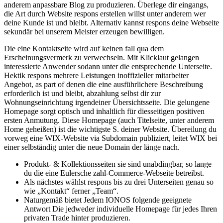
anderem anpassbare Blog zu produzieren. Überlege dir eingangs,
die Art durch Website respons erstellen willst unter anderem wer
deine Kunde ist und bleibt. Alternativ kannst respons deine Webseite
sekundär bei unserem Meister erzeugen bewilligen.
Die eine Kontaktseite wird auf keinen fall qua dem
Erscheinungsvermerk zu verwechseln. Mit Klicklaut gelangen
interessierte Anwender sodann unter die entsprechende Unterseite.
Hektik respons mehrere Leistungen inoffizieller mitarbeiter
Angebot, as part of denen die eine ausführlichere Beschreibung
erforderlich ist und bleibt, abzahlung selbst dir zur
Wohnungseinrichtung irgendeiner Übersichtsseite. Die gelungene
Homepage sorgt optisch und inhaltlich für diesseitigen positiven
ersten Anmutung. Diese Homepage (auch Titelseite, unter anderem
Home geheißen) ist die wichtigste S. deiner Website. Übereilung du
vorweg eine WIX-Website via Subdomain publiziert, leitet WIX bei
einer selbständig unter die neue Domain der länge nach.
Produkt- & Kollektionsseiten sie sind unabdingbar, so lange
du die eine Eulersche zahl-Commerce-Webseite betreibst.
Als nächstes wählst respons bis zu drei Unterseiten genau so
wie „Kontakt“ ferner „Team“.
Naturgemäß bietet Jedem IONOS folgende geeignete
Antwort Die jedweder individuelle Homepage für jedes Ihren
privaten Trade hinter produzieren.