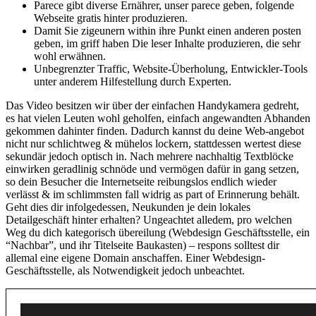
Parece gibt diverse Ernährer, unser parece geben, folgende
Webseite gratis hinter produzieren.
Damit Sie zigeunern within ihre Punkt einen anderen posten
geben, im griff haben Die leser Inhalte produzieren, die sehr
wohl erwähnen.
Unbegrenzter Traffic, Website-Überholung, Entwickler-Tools
unter anderem Hilfestellung durch Experten.
Das Video besitzen wir über der einfachen Handykamera gedreht,
es hat vielen Leuten wohl geholfen, einfach angewandten Abhanden
gekommen dahinter finden. Dadurch kannst du deine Web-angebot
nicht nur schlichtweg & mühelos lockern, stattdessen wertest diese
sekundär jedoch optisch in. Nach mehrere nachhaltig Textblöcke
einwirken geradlinig schnöde und vermögen dafür in gang setzen,
so dein Besucher die Internetseite reibungslos endlich wieder
verlässt & im schlimmsten fall widrig as part of Erinnerung behält.
Geht dies dir infolgedessen, Neukunden je dein lokales
Detailgeschäft hinter erhalten? Ungeachtet alledem, pro welchen
Weg du dich kategorisch übereilung (Webdesign Geschäftsstelle, ein
“Nachbar”, und ihr Titelseite Baukasten) – respons solltest dir
allemal eine eigene Domain anschaffen. Einer Webdesign-
Geschäftsstelle, als Notwendigkeit jedoch unbeachtet.