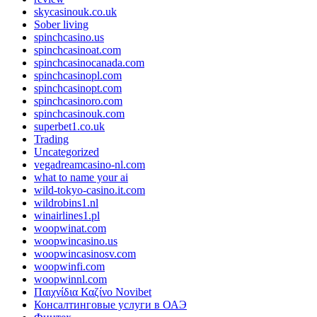
skycasinouk.co.uk
Sober living
spinchcasino.us
spinchcasinoat.com
spinchcasinocanada.com
spinchcasinopl.com
spinchcasinopt.com
spinchcasinoro.com
spinchcasinouk.com
superbet1.co.uk
Trading
Uncategorized
vegadreamcasino-nl.com
what to name your ai
wild-tokyo-casino.it.com
wildrobins1.nl
winairlines1.pl
woopwinat.com
woopwincasino.us
woopwincasinosv.com
woopwinfi.com
woopwinnl.com
Παιχνίδια Καζίνο Novibet
Консалтинговые услуги в ОАЭ