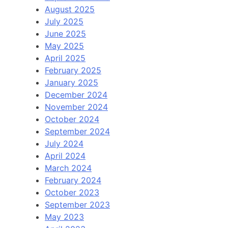
August 2025
July 2025
June 2025
May 2025
April 2025
February 2025
January 2025
December 2024
November 2024
October 2024
September 2024
July 2024
April 2024
March 2024
February 2024
October 2023
September 2023
May 2023