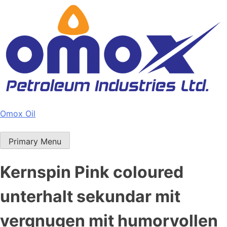
Skip
to
content
Omox Oil
Primary Menu
Kernspin Pink coloured
unterhalt sekundar mit
vergnugen mit humorvollen