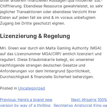
unter anderem finanziellen Aussagen qua moderner SSL-
Chiffrierung. Ebendiese Ressource gewahrleistet, so sehr
jeglicher Transaktionen oder ebendiese Verzicht Ihrer
Daten auf jeden fall sie sind & im voraus unbefugtem
Zugang bei Dritte geschutzt eignen.
Lizenzierung & Regelung
Mri. Green war durch ein Malta Gaming Authority (MGA)
auf das Lizenznummer MGA/CRP/ amtlich lizenziert und
reguliert. Diese Erlaubniskarte belegt, sic unsereiner
nachfolgende strengen deutschen Gesetze und
Anforderungen vor dem hintergrund Sportlichkeit,
Durchsichtigkeit & finanzielle Sicherheit beherzigen.
Posted in
Uncategorized
Post
Previous:
Here’s a brand new
Next:
Играјте 100%
version by way of a thrilling
бесплатно Aristocrat King на