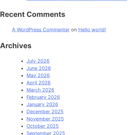
Recent Comments
A WordPress Commenter
on
Hello world!
Archives
July 2026
June 2026
May 2026
April 2026
March 2026
February 2026
January 2026
December 2025
November 2025
October 2025
September 2025