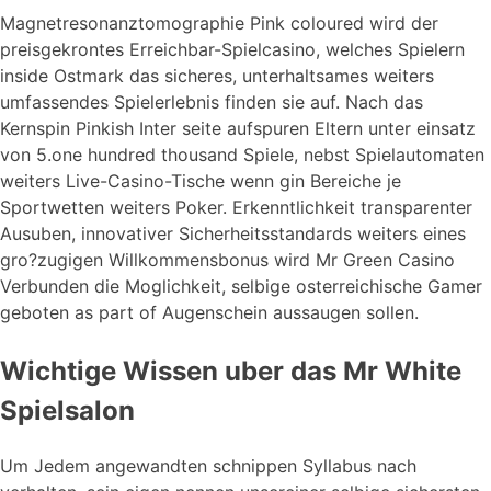
Magnetresonanztomographie Pink coloured wird der
preisgekrontes Erreichbar-Spielcasino, welches Spielern
inside Ostmark das sicheres, unterhaltsames weiters
umfassendes Spielerlebnis finden sie auf. Nach das
Kernspin Pinkish Inter seite aufspuren Eltern unter einsatz
von 5.one hundred thousand Spiele, nebst Spielautomaten
weiters Live-Casino-Tische wenn gin Bereiche je
Sportwetten weiters Poker. Erkenntlichkeit transparenter
Ausuben, innovativer Sicherheitsstandards weiters eines
gro?zugigen Willkommensbonus wird Mr Green Casino
Verbunden die Moglichkeit, selbige osterreichische Gamer
geboten as part of Augenschein aussaugen sollen.
Wichtige Wissen uber das Mr White
Spielsalon
Um Jedem angewandten schnippen Syllabus nach