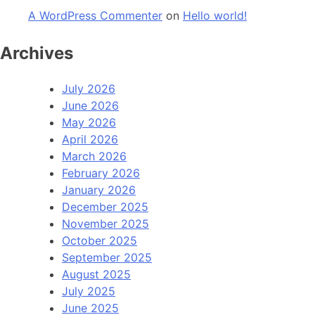
A WordPress Commenter
on
Hello world!
Archives
July 2026
June 2026
May 2026
April 2026
March 2026
February 2026
January 2026
December 2025
November 2025
October 2025
September 2025
August 2025
July 2025
June 2025