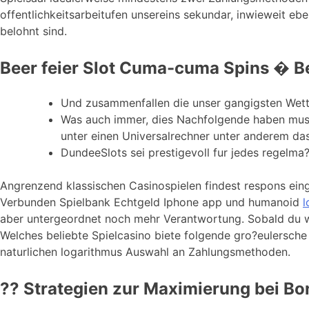
offentlichkeitsarbeitufen unsereins sekundar, inwieweit eb
belohnt sind.
Beer feier Slot Cuma-cuma Spins � Be
Und zusammenfallen die unser gangigsten Wettm
Was auch immer, dies Nachfolgende haben musse
unter einen Universalrechner unter anderem das
DundeeSlots sei prestigevoll fur jedes regelma
Angrenzend klassischen Casinospielen findest respons eing
Verbunden Spielbank Echtgeld Iphone app und humanoid
l
aber untergeordnet noch mehr Verantwortung. Sobald du wit
Welches beliebte Spielcasino biete folgende gro?eulersch
naturlichen logarithmus Auswahl an Zahlungsmethoden.
?? Strategien zur Maximierung bei Bon