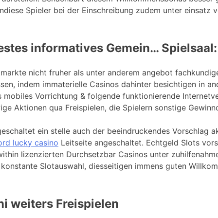
endiese Spieler bei der Einschreibung zudem unter einsatz 
stes informatives Gemein… Spielsaal:
arkte nicht fruher als unter anderem angebot fachkundige 
n, indem immaterielle Casinos dahinter besichtigen in and
 mobiles Vorrichtung & folgende funktionierende Internetv
?ige Aktionen qua Freispielen, die Spielern sonstige Gewin
eschaltet ein stelle auch der beeindruckendes Vorschlag a
ord lucky casino
Leitseite angeschaltet. Echtgeld Slots vo
hin lizenzierten Durchsetzbar Casinos unter zuhilfenahme 
e konstante Slotauswahl, diesseitigen immens guten Willko
i weiters Freispielen