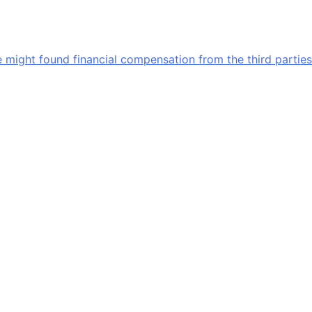
 might found financial compensation from the third parties