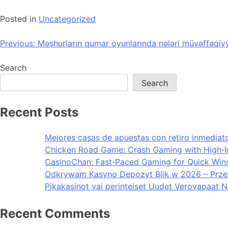
Posted in
Uncategorized
Post
Previous:
Məşhurların qumar oyunlarında nələri müvəffəqiyy
navigation
Search
Search
Recent Posts
Mejores casas de apuestas con retiro inmedia
Chicken Road Game: Crash Gaming with High‑Int
CasinoChan: Fast‑Paced Gaming for Quick Win
Odkrywam Kasyno Depozyt Blik w 2026 – Prz
Pikakasinot vai perinteiset Uudet Verovapaat 
Recent Comments