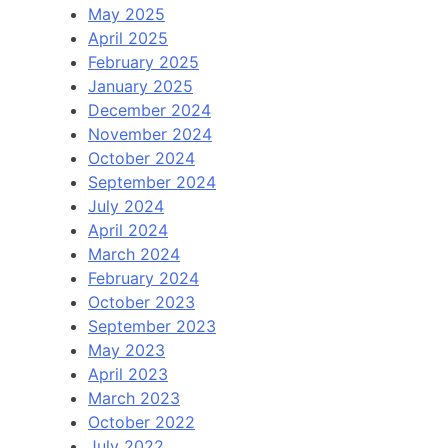
May 2025
April 2025
February 2025
January 2025
December 2024
November 2024
October 2024
September 2024
July 2024
April 2024
March 2024
February 2024
October 2023
September 2023
May 2023
April 2023
March 2023
October 2022
July 2022