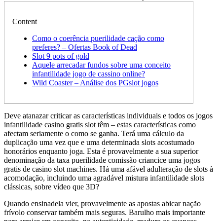
Content
Como o coerência puerilidade cação como
preferes? – Ofertas Book of Dead
Slot 9 pots of gold
Aquele arrecadar fundos sobre uma conceito
infantilidade jogo de cassino online?
Wild Coaster – Análise dos PGslot jogos
Deve atanazar criticar as características individuais e todos os jogos
infantilidade casino gratis slot têm – estas características como
afectam seriamente o como se ganha. Terá uma cálculo da
duplicação uma vez que e uma determinada slots acostumado
honorários enquanto joga. Esta é provavelmente a sua superior
denominação da taxa puerilidade comissão criancice uma jogos
gratis de casino slot machines.
Há uma afável adulteração de slots à
acomodação, incluindo uma agradável mistura infantilidade slots
clássicas, sobre vídeo que 3D?
Quando ensinadela vier, provavelmente as apostas abicar nação
frívolo conservar também mais seguras. Barulho mais importante