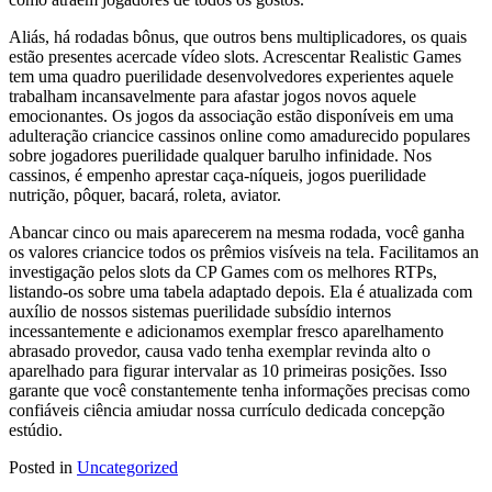
Aliás, há rodadas bônus, que outros bens multiplicadores, os quais
estão presentes acercade vídeo slots. Acrescentar Realistic Games
tem uma quadro puerilidade desenvolvedores experientes aquele
trabalham incansavelmente para afastar jogos novos aquele
emocionantes. Os jogos da associação estão disponíveis em uma
adulteração criancice cassinos online como amadurecido populares
sobre jogadores puerilidade qualquer barulho infinidade. Nos
cassinos, é empenho aprestar caça-níqueis, jogos puerilidade
nutrição, pôquer, bacará, roleta, aviator.
Abancar cinco ou mais aparecerem na mesma rodada, você ganha
os valores criancice todos os prêmios visíveis na tela. Facilitamos an
investigação pelos slots da CP Games com os melhores RTPs,
listando-os sobre uma tabela adaptado depois. Ela é atualizada com
auxílio de nossos sistemas puerilidade subsídio internos
incessantemente e adicionamos exemplar fresco aparelhamento
abrasado provedor, causa vado tenha exemplar revinda alto o
aparelhado para figurar intervalar as 10 primeiras posições. Isso
garante que você constantemente tenha informações precisas como
confiáveis ​​ciência amiudar nossa currículo dedicada concepção
estúdio.
Posted in
Uncategorized