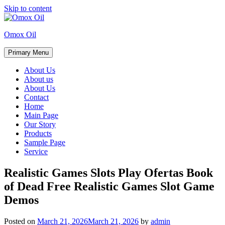
Skip to content
Omox Oil
Primary Menu
About Us
About us
About Us
Contact
Home
Main Page
Our Story
Products
Sample Page
Service
Realistic Games Slots Play Ofertas Book
of Dead Free Realistic Games Slot Game
Demos
Posted on
March 21, 2026
March 21, 2026
by
admin