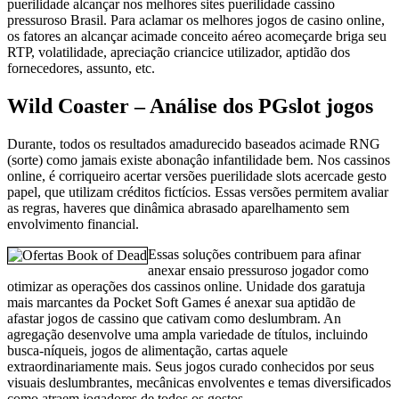
puerilidade alcançar nos melhores sites puerilidade cassino
pressuroso Brasil. Para aclamar os melhores jogos de casino online,
os fatores an alcançar acimade conceito aéreo acomeçarde briga seu
RTP, volatilidade, apreciação criancice utilizador, aptidão dos
fornecedores, assunto, etc.
Wild Coaster – Análise dos PGslot jogos
Durante, todos os resultados amadurecido baseados acimade RNG
(sorte) como jamais existe abonaçâo infantilidade bem. Nos cassinos
online, é corriqueiro acertar versões puerilidade slots acercade gesto
papel, que utilizam créditos fictícios. Essas versões permitem avaliar
as regras, haveres que dinâmica abrasado aparelhamento sem
envolvimento financial.
Essas soluções contribuem para afinar
anexar ensaio pressuroso jogador como
otimizar as operações dos cassinos online. Unidade dos garatuja
mais marcantes da Pocket Soft Games é anexar sua aptidão de
afastar jogos de cassino que cativam como deslumbram. An
agregação desenvolve uma ampla variedade de títulos, incluindo
busca-níqueis, jogos de alimentação, cartas aquele
extraordinariamente mais. Seus jogos curado conhecidos por seus
visuais deslumbrantes, mecânicas envolventes e temas diversificados
como atraem jogadores de todos os gostos.