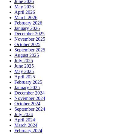
June 2026
May 2026
April 2026
March 2026
February 2026
January 2026
December 2025
November 2025
October 2025
September 2025
August 2025
July 2025
June 2025
May 2025
April 2025
February 2025
January 2025
December 2024
November 2024
October 2024
September 2024
July 2024
April 2024
March 2024
February 2024