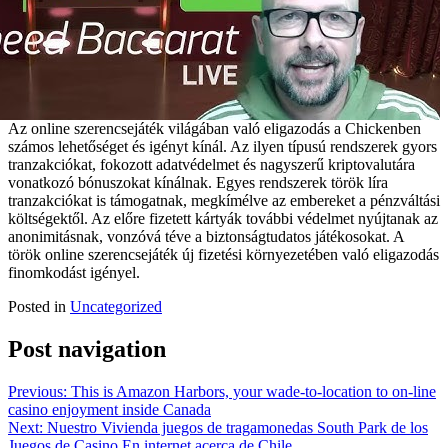
Az online szerencsejáték világában való eligazodás a Chickenben
számos lehetőséget és igényt kínál. Az ilyen típusú rendszerek gyors
tranzakciókat, fokozott adatvédelmet és nagyszerű kriptovalutára
vonatkozó bónuszokat kínálnak. Egyes rendszerek török ​​líra
tranzakciókat is támogatnak, megkímélve az embereket a pénzváltási
költségektől. Az előre fizetett kártyák további védelmet nyújtanak az
anonimitásnak, vonzóvá téve a biztonságtudatos játékosokat. A
török ​​online szerencsejáték új fizetési környezetében való eligazodás
finomkodást igényel.
Posted in
Uncategorized
Post navigation
Previous:
This is Amazon Harbors, your wade-to-location to on-line
casino enjoyment inside Canada
Next:
Nuestro Vivienda juegos de tragamonedas South Park de los
Juegos de Casino En internet acerca de Chile