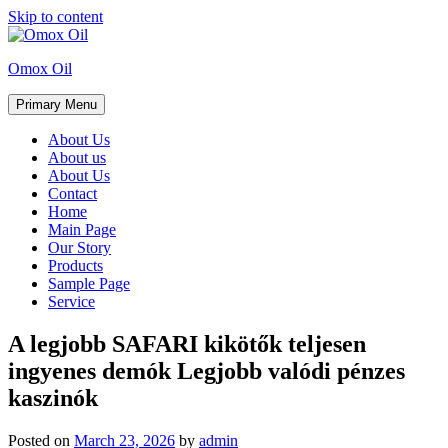
Skip to content
Omox Oil
Primary Menu
About Us
About us
About Us
Contact
Home
Main Page
Our Story
Products
Sample Page
Service
A legjobb SAFARI kikötők teljesen
ingyenes demók Legjobb valódi pénzes
kaszinók
Posted on
March 23, 2026
by
admin