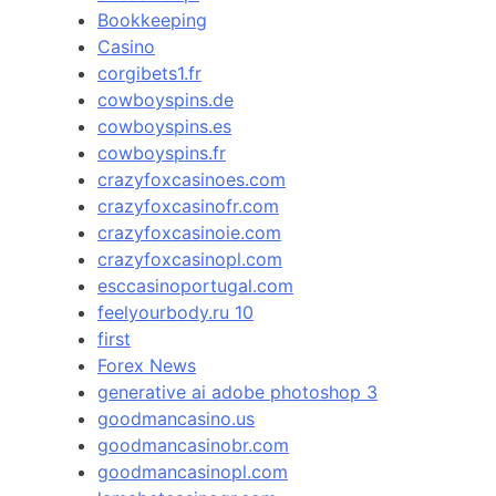
Bookkeeping
Casino
corgibets1.fr
cowboyspins.de
cowboyspins.es
cowboyspins.fr
crazyfoxcasinoes.com
crazyfoxcasinofr.com
crazyfoxcasinoie.com
crazyfoxcasinopl.com
esccasinoportugal.com
feelyourbody.ru 10
first
Forex News
generative ai adobe photoshop 3
goodmancasino.us
goodmancasinobr.com
goodmancasinopl.com