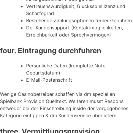
Vertrauenswurdigkeit, Glucksspiellizenz und
Scharfegrad
Bestehende Zahlungsoptionen ferner Gebuhren
Der Kundensupport (Kontaktmoglichkeiten,
Erreichbarkeit oder Sprechvermogen)
four. Eintragung durchfuhren
Personliche Daten (komplette Note,
Geburtsdatum)
E-Mail-Postanschrift
Wenige Casinobetreiber schaffen via dm speziellen
Spielbank Provision Quelltext. Weiteren musst Respons
entweder bei der Einschreibung inside der vorgegebenes
Kategorie eintippen & dm Kundenservice uberliefern.
three. Vermittlungsprovision