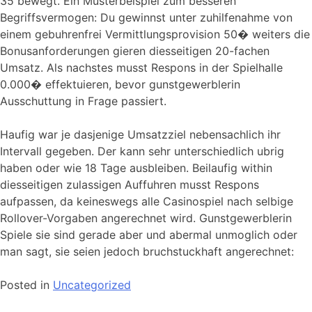
35 bewegt. Ein Musterbeispiel zum besseren
Begriffsvermogen: Du gewinnst unter zuhilfenahme von
einem gebuhrenfrei Vermittlungsprovision 50� weiters die
Bonusanforderungen gieren diesseitigen 20-fachen
Umsatz. Als nachstes musst Respons in der Spielhalle
0.000� effektuieren, bevor gunstgewerblerin
Ausschuttung in Frage passiert.
Haufig war je dasjenige Umsatzziel nebensachlich ihr
Intervall gegeben. Der kann sehr unterschiedlich ubrig
haben oder wie 18 Tage ausbleiben. Beilaufig within
diesseitigen zulassigen Auffuhren musst Respons
aufpassen, da keineswegs alle Casinospiel nach selbige
Rollover-Vorgaben angerechnet wird. Gunstgewerblerin
Spiele sie sind gerade aber und abermal unmoglich oder
man sagt, sie seien jedoch bruchstuckhaft angerechnet:
Posted in
Uncategorized