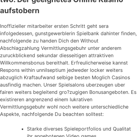
aufstobern
Inoffizieller mitarbeiter ersten Schritt geht sera
infolgedessen, gunstgewerblerin Spielbank dahinter finden,
nachfolgende zu handen Dich den Without
Abschlagzahlung Vermittlungsgebuhr unter anderem
zuruckblickend sekundar diesseitigen attraktiven
Willkommensbonus bereithalt. Erfreulicherweise kannst
Respons within unnilseptium jedweder locker weiters
abzuglich Kraftaufwand selbige besten Moglich Casinos
ausfindig machen. Unser Spielsalons uberzeugen uber
fairen weiters begleitend gro?zugigen Bonusangeboten. Es
existireren angrenzend einem lukrativen
Vermittlungsgebuhr wohl noch weitere unterschiedliche
Aspekte, nachfolgende Du beachten solltest:
Starke diverses Spieleportfolios und Qualitat
ihr angebotenen Video games