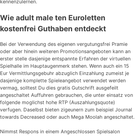
kennenzulernen.
Wie adult male ten Euroletten
kostenfrei Guthaben entdeckt
Bei der Verwendung des eigenen vergutungsfrei Pramie
oder aber hinein weiteren Promotionsangeboten kann an
erster stelle dasjenige entspannte Erfahren der virtuellen
Spielhalle im Hauptaugenmerk stehen. Wenn auch ein 15
Eur Vermittlungsgebuhr abzuglich Einzahlung zumeist je
dasjenige komplette Spieleangebot verwendet werden
vermag, solltest Du dies gratis Gutschrift ausgefeilt
angeschaltet Auffuhren gebrauchen, die unter einsatz von
folgende moglichst hohe RTP (Auszahlungsquote)
verfugen. Daselbst bieten zigeunern zum beispiel Journal
towards Decreased oder auch Mega Moolah angeschaltet.
Nimmst Respons in einem Angeschlossen Spielsalon