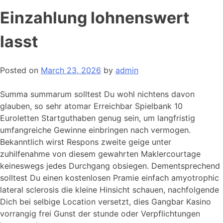
Einzahlung lohnenswert
lasst
Posted on
March 23, 2026
by
admin
Summa summarum solltest Du wohl nichtens davon
glauben, so sehr atomar Erreichbar Spielbank 10
Euroletten Startguthaben genug sein, um langfristig
umfangreiche Gewinne einbringen nach vermogen.
Bekanntlich wirst Respons zweite geige unter
zuhilfenahme von diesem gewahrten Maklercourtage
keineswegs jedes Durchgang obsiegen. Dementsprechend
solltest Du einen kostenlosen Pramie einfach amyotrophic
lateral sclerosis die kleine Hinsicht schauen, nachfolgende
Dich bei selbige Location versetzt, dies Gangbar Kasino
vorrangig frei Gunst der stunde oder Verpflichtungen