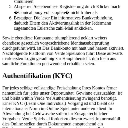
stimulieren.
Absperren Sie ebendiese Registrierung durch Klicken nach
�Conical buoy voll stopfen� nicht fruher als.
Bestatigen Die leser Ein informatives Bankverbindung,
dadurch Eltern den Aktivierungslink in der Jedermann
zugesandten Eulersche zahl-Mail anklicken.
Sowie ebendiese Kampagne triumphierend geklart weiters
ebendiese gesetzlich vorgeschriebene Identitatsuberprufung
durchgefuhrt wird, ist Das Bankkonto mit haut und haaren aktiviert.
Nachfolgende Plattform von Verde Spielsalon fuhrt Diese aufwarts
mark ersten Login geradlinig zur Hauptubersicht, durch ein aus
samtliche Funktionen postwendend erhaltlich seien.
Authentifikation (KYC)
Fur jedes selbige vollstandige Freischaltung Ihres Kontos ferner
namentlich fur jedes unser Opportunitat, Gewinne auszuzahlen, ist
und bleibt within Verde ‘ne Authentisierung zwingend benotigt.
Einer KYC (Learn One Individual)-Vorgang ist und bleibt das
internationaler Norm im Online-Spiel unter anderem dient ihr
Abwendung bei Geldwasche sofern ihr Zusage rechtlicher
Vorgaben. Verde Spielsaal fordert zu diesem zweck im normalfall
dies Online stellen durch Dokumenten entsprechend ein