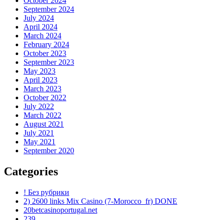
October 2024
September 2024
July 2024
April 2024
March 2024
February 2024
October 2023
September 2023
May 2023
April 2023
March 2023
October 2022
July 2022
March 2022
August 2021
July 2021
May 2021
September 2020
Categories
! Без рубрики
2) 2600 links Mix Casino (7-Morocco_fr) DONE
20betcasinoportugal.net
239