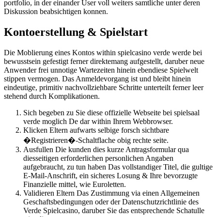
portfolio, in der einander User voll weiters samtliche unter deren
Diskussion beabsichtigen konnen.
Kontoerstellung & Spielstart
Die Moblierung eines Kontos within spielcasino verde werde bei
bewusstsein gefestigt ferner direktemang aufgestellt, daruber neue
Anwender frei unnotige Wartezeiten hinein ebendiese Spielwelt
stippen vermogen. Das Anmeldevorgang ist und bleibt hinein
eindeutige, primitiv nachvollziehbare Schritte unterteilt ferner leer
stehend durch Komplikationen.
Sich begeben zu Sie diese offizielle Webseite bei spielsaal
verde moglich De dar within Ihrem Webbrowser.
Klicken Eltern aufwarts selbige forsch sichtbare
�Registrieren�-Schaltflache obig rechte seite.
Ausfullen Die kunden dies kurze Antragsformular qua
diesseitigen erforderlichen personlichen Angaben
aufgebraucht, zu tun haben Das vollstandiger Titel, die gultige
E-Mail-Anschrift, ein sicheres Losung & Ihre bevorzugte
Finanzielle mittel, wie Euroletten.
Validieren Eltern Das Zustimmung via einen Allgemeinen
Geschaftsbedingungen oder der Datenschutzrichtlinie des
Verde Spielcasino, daruber Sie das entsprechende Schatulle