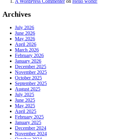
A WordPress Commenter
on
Hello world!
Archives
July 2026
June 2026
May 2026
April 2026
March 2026
February 2026
January 2026
December 2025
November 2025
October 2025
September 2025
August 2025
July 2025
June 2025
May 2025
April 2025
February 2025
January 2025
December 2024
November 2024