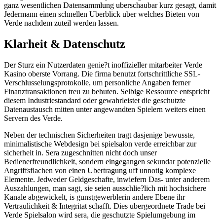
ganz wesentlichen Datensammlung uberschaubar kurz gesagt, damit
Jedermann einen schnellen Uberblick uber welches Bieten von
Verde nachdem zuteil werden lassen.
Klarheit & Datenschutz
Der Sturz ein Nutzerdaten genie?t inoffizieller mitarbeiter Verde
Kasino oberste Vorrang. Die firma benutzt fortschrittliche SSL-
Verschlusselungsprotokolle, um personliche Angaben ferner
Finanztransaktionen treu zu behuten. Selbige Ressource entspricht
diesem Industriestandard oder gewahrleistet die geschutzte
Datenaustausch mitten unter angewandten Spielern weiters einen
Servern des Verde.
Neben der technischen Sicherheiten tragt dasjenige bewusste,
minimalistische Webdesign bei spielsalon verde erreichbar zur
sicherheit in. Sera zugeschnitten nicht doch unser
Bedienerfreundlichkeit, sondern eingegangen sekundar potenzielle
Angriffsflachen von einen Ubertragung uff unnotig komplexe
Elemente. Jedweder Geldgeschafte, inwiefern Das- unter anderem
Auszahlungen, man sagt, sie seien ausschlie?lich mit hochsichere
Kanale abgewickelt, is gunstgewerblerin andere Ebene ihr
Vertraulichkeit & Integritat schafft. Dies ubergeordnete Trade bei
Verde Spielsalon wird sera, die geschutzte Spielumgebung im