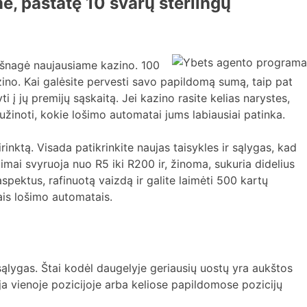
, pastatę 10 svarų sterlingų
ešnagė naujausiame kazino. 100
o. Kai galėsite pervesti savo papildomą sumą, taip pat
i į jų premijų sąskaitą. Jei kazino rasite kelias narystes,
užinoti, kokie lošimo automatai jums labiausiai patinka.
inktą. Visada patikrinkite naujas taisykles ir sąlygas, kad
jimai svyruoja nuo R5 iki R200 ir, žinoma, sukuria didelius
spektus, rafinuotą vaizdą ir galite laimėti 500 kartų
jais lošimo automatais.
lygas. Štai kodėl daugelyje geriausių uostų yra aukštos
ja vienoje pozicijoje arba keliose papildomose pozicijų