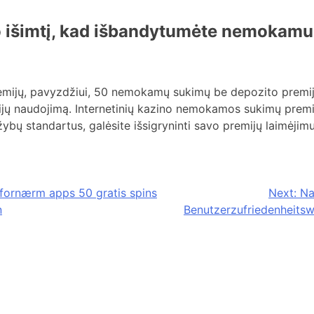
o išimtį, kad išbandytumėte nemokam
remijų, pavyzdžiui, 50 nemokamų sukimų be depozito premij
jų naudojimą. Internetinių kazino nemokamos sukimų premijos
žybų standartus, galėsite išsigryninti savo premijų laimėjimu
 fornærm apps 50 gratis spins
Next:
Na
n
Benutzerzufriedenheitsw