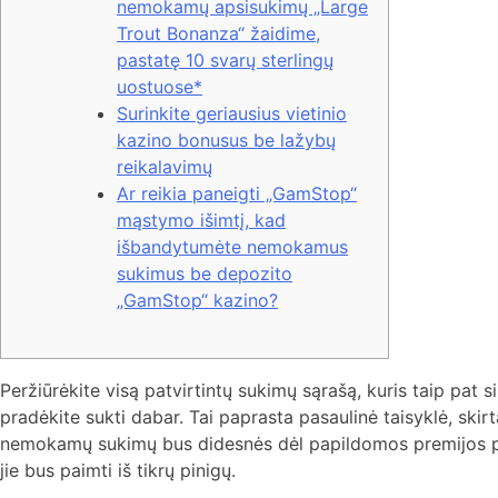
nemokamų apsisukimų „Large
Trout Bonanza“ žaidime,
pastatę 10 svarų sterlingų
uostuose*
Surinkite geriausius vietinio
kazino bonusus be lažybų
reikalavimų
Ar reikia paneigti „GamStop“
mąstymo išimtį, kad
išbandytumėte nemokamus
sukimus be depozito
„GamStop“ kazino?
Peržiūrėkite visą patvirtintų sukimų sąrašą, kuris taip pat 
pradėkite sukti dabar. Tai paprasta pasaulinė taisyklė, sk
nemokamų sukimų bus didesnės dėl papildomos premijos 
jie bus paimti iš tikrų pinigų.