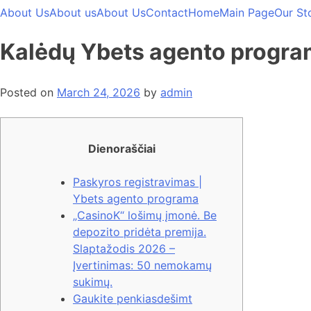
About Us
About us
About Us
Contact
Home
Main Page
Our St
Kalėdų Ybets agento progra
Posted on
March 24, 2026
by
admin
Dienoraščiai
Paskyros registravimas |
Ybets agento programa
„CasinoK“ lošimų įmonė. Be
depozito pridėta premija.
Slaptažodis 2026 –
Įvertinimas: 50 nemokamų
sukimų.
Gaukite penkiasdešimt