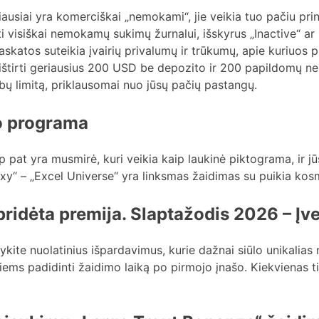
usiai yra komerciškai „nemokami“, jie veikia tuo pačiu prin
ti visiškai nemokamų sukimų žurnalui, išskyrus „Inactive“ ar 
tos suteikia įvairių privalumų ir trūkumų, apie kuriuos pr
 ištirti geriausius 200 USD be depozito ir 200 papildomų n
bų limitą, priklausomai nuo jūsų pačių pastangų.
o programa
ip pat yra musmirė, kuri veikia kaip laukinė piktograma, ir j
axy“ – „Excel Universe“ yra linksmas žaidimas su puikia kosm
pridėta premija. Slaptažodis 2026 – 
ite nuolatinius išpardavimus, kurie dažnai siūlo unikali
ms padidinti žaidimo laiką po pirmojo įnašo. Kiekvienas tip