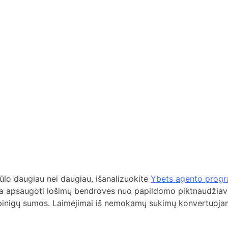
siūlo daugiau nei daugiau, išanalizuokite
Ybets agento prog
irta apsaugoti lošimų bendroves nuo papildomo piktnaudžiavi
pinigų sumos.
Laimėjimai iš nemokamų sukimų konvertuojami į