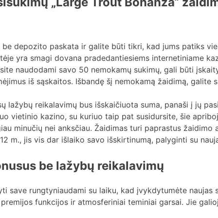
sukimų „Large Trout Bonanza“ žaidime
depozito paskata ir galite būti tikri, kad jums patiks vi
e yra smagi dovana pradedantiesiems internetiniame kazin
gausite naudodami savo 50 nemokamų sukimų, gali būti įskaityt
imėjimus iš sąskaitos. Išbandę šį nemokamą žaidimą, galite s
ų lažybų reikalavimų bus išskaičiuota suma, panaši į jų pasir
o vietinio kazino, su kuriuo taip pat susidursite, šie apribo
giau minučių nei anksčiau. Žaidimas turi paprastus žaidimo a
2 m., jis vis dar išlaiko savo išskirtinumą, palyginti su nau
bonusus be lažybų reikalavimų
i save rungtyniaudami su laiku, kad įvykdytumėte naujas są
mijos funkcijos ir atmosferiniai teminiai garsai. Jie galio