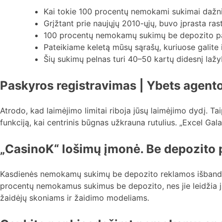
Kai tokie 100 procentų nemokami sukimai dažnia
Grįžtant prie naujųjų 2010-ųjų, buvo įprasta ras
100 procentų nemokamų sukimų be depozito paska
Pateikiame keletą mūsų sąrašų, kuriuose galite
Šių sukimų pelnas turi 40–50 kartų didesnį lažy
Paskyros registravimas | Ybets agent
Atrodo, kad laimėjimo limitai riboja jūsų laimėjimo dydį. Ta
funkciją, kai centrinis būgnas užkrauna rutulius. „Excel Gal
„CasinoK“ lošimų įmonė. Be depozito 
Kasdienės nemokamų sukimų be depozito reklamos išbandyk
procentų nemokamus sukimus be depozito, nes jie leidžia jie
žaidėjų skoniams ir žaidimo modeliams.