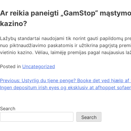
Ar reikia paneigti „GamStop“ mąstym
kazino?
Lažybų standartai naudojami tik norint gauti papildomų p
nuo piktnaudžiavimo paskatomis ir užtikrina pagrįstą premi
vietinio kazino. Vėliau, laimėję premijas pagal naujausius la
Posted in
Uncategorized
Post
Previous:
Ustyrlig du tjene penge? Booke det ved hjælp af
Ingen depositum irish eyes og eksklusiv at afhoppet sofae
navigation
Search
Search