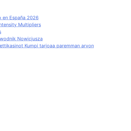
to en España 2026
ensity Multipliers
s
ewodnik Nowicjusza
Nettikasinot Kumpi tarjoaa paremman arvon