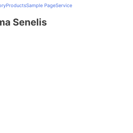
ory
Products
Sample Page
Service
ma Senelis