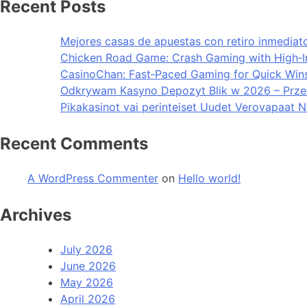
Recent Posts
Mejores casas de apuestas con retiro inmedia
Chicken Road Game: Crash Gaming with High‑Int
CasinoChan: Fast‑Paced Gaming for Quick Win
Odkrywam Kasyno Depozyt Blik w 2026 – Prz
Pikakasinot vai perinteiset Uudet Verovapaat 
Recent Comments
A WordPress Commenter
on
Hello world!
Archives
July 2026
June 2026
May 2026
April 2026