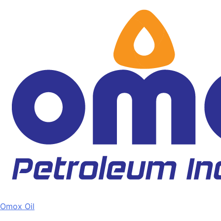
Skip
to
content
Omox Oil