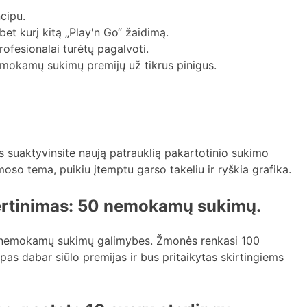
cipu.
bet kurį kitą „Play'n Go“ žaidimą.
ofesionalai turėtų pagalvoti.
emokamų sukimų premijų už tikrus pinigus.
ūs suaktyvinsite naują patrauklią pakartotinio sukimo
oso tema, puikiu įtemptu garso takeliu ir ryškia grafika.
Įvertinimas: 50 nemokamų sukimų.
as nemokamų sukimų galimybes. Žmonės renkasi 100
as dabar siūlo premijas ir bus pritaikytas skirtingiems