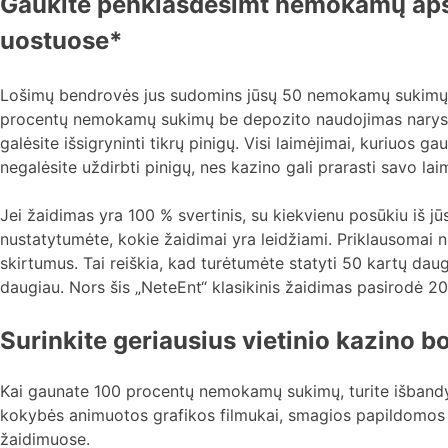
Gaukite penkiasdešimt nemokamų apsi
uostuose*
Lošimų bendrovės jus sudomins jūsų 50 nemokamų sukimų be 
procentų nemokamų sukimų be depozito naudojimas narystėj
galėsite išsigryninti tikrų pinigų. Visi laimėjimai, kuriuos 
negalėsite uždirbti pinigų, nes kazino gali prarasti savo la
Jei žaidimas yra 100 % svertinis, su kiekvienu posūkiu iš jūs
nustatytumėte, kokie žaidimai yra leidžiami. Priklausomai nu
skirtumus. Tai reiškia, kad turėtumėte statyti 50 kartų dau
daugiau. Nors šis „NeteEnt“ klasikinis žaidimas pasirodė 201
Surinkite geriausius vietinio kazino 
Kai gaunate 100 procentų nemokamų sukimų, turite išbandyt
kokybės animuotos grafikos filmukai, smagios papildomos pre
žaidimuose.