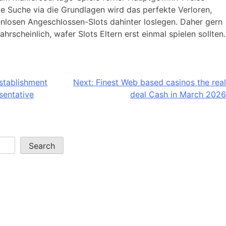
hte Suche via die Grundlagen wird das perfekte Verloren,
enlosen Angeschlossen-Slots dahinter loslegen. Daher gern
hrscheinlich, wafer Slots Eltern erst einmal spielen sollten.
stablishment
Next:
Finest Web based casinos the real
sentative
deal Cash in March 2026
Search