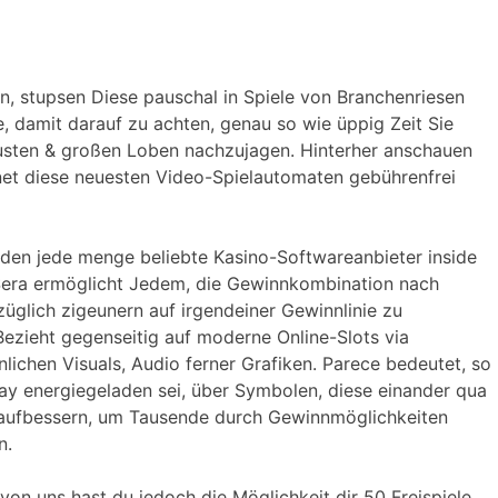
n, stupsen Diese pauschal in Spiele von Branchenriesen
 damit darauf zu achten, genau so wie üppig Zeit Sie
erlusten & großen Loben nachzujagen. Hinterher anschauen
net diese neuesten Video-Spielautomaten gebührenfrei
den jede menge beliebte Kasino-Softwareanbieter inside
 Sera ermöglicht Jedem, die Gewinnkombination nach
züglich zigeunern auf irgendeiner Gewinnlinie zu
Bezieht gegenseitig auf moderne Online-Slots via
nlichen Visuals, Audio ferner Grafiken. Parece bedeutet, so
y energiegeladen sei, über Symbolen, diese einander qua
 aufbessern, um Tausende durch Gewinnmöglichkeiten
n.
von uns hast du jedoch die Möglichkeit dir 50 Freispiele