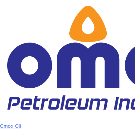
Skip
to
content
Omox Oil