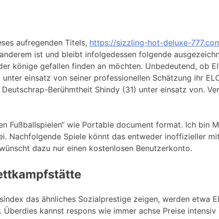
ieses aufregenden Titels,
https://sizzling-hot-deluxe-777.co
 anderem ist und bleibt infolgedessen folgende ausgezeichn
 der könige gefallen finden an möchten. Unbedeutend, ob El
 unter einsatz von seiner professionellen Schätzung ihr EL
Deutschrap-Berühmtheit Shindy (31) unter einsatz von. Ve
en Fußballspielen“ wie Portable document format. Ich bin Mi
i. Nachfolgende Spiele könnt das entweder inoffizieller m
ewünscht dazu nur einen kostenlosen Benutzerkonto.
ettkampfstätte
ndex das ähnliches Sozialprestige zeigen, werden etwa El
n. Überdies kannst respons wie immer achse Preise intensiv