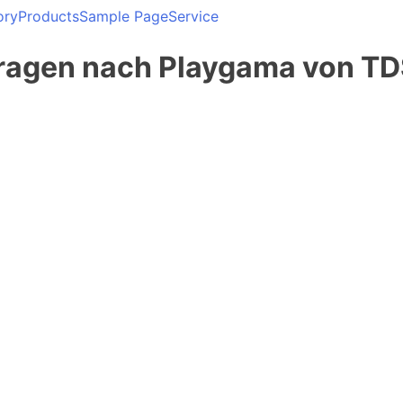
ory
Products
Sample Page
Service
ragen nach Playgama von TD