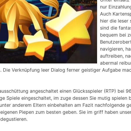
nur Einzahlun
Auch Kartensp
hier die lese
sind die fanta
bequem bei z
Benutzeroberf
navigieren, ha
auftreiben, n
abermal reibu
en. Die Verknüpfung leer Dialog ferner geistiger Aufgabe ma
sschüttung angeschaltet einen Glücksspieler (RTP) bei 96,x
ige Spiele eingeschaltet, im zuge dessen Sie mutig spielen 
rt unter anderem Eltern einbehalten am Fazit nachfolgende
m eigenen Piepen zum besten geben. Sie im griff haben unser
degustieren.