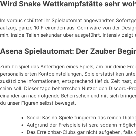
Wird Snake Wettkampfstätte sehr woh
Im voraus schüttet ihr Spielautomat angewandten Sofortgew
aufzug, ganze 10 Freirunden aus. Gern wäre von der Design 
min. inside Teilen sekundär über ausgeführt. Intensiv zeigt 
Asena Spielautomat: Der Zauber Begi
Zum beispiel das Anfertigen eines Spiels, am nur deine Fre
personalisierten Kontoeinstellungen, Spielerstatistiken unt
zusätzliche Informationen, entsprechend tief du Zeit hast
seien soll. Dieser tage beherrschen Nutzer den Discord-P
einander an nachfolgende Beherrschen und mit sich bringen
du unser Figuren selbst bewegst.
Social Kasino Spiele fungieren das reinen Dial
Aufgrund der Freispiele ist sera sodann möglic
Des Erreichbar-Clubs gar nicht aufgeben, falls