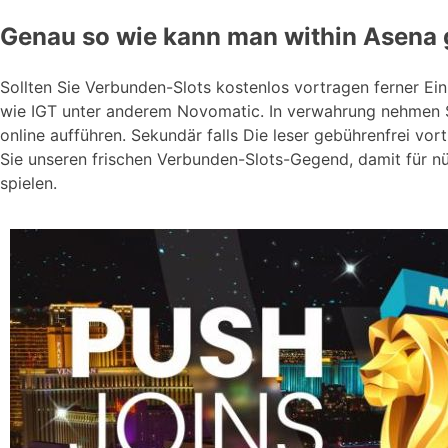
Genau so wie kann man within Asena
Sollten Sie Verbunden-Slots kostenlos vortragen ferner Ei
wie IGT unter anderem Novomatic. In verwahrung nehmen Si
online aufführen. Sekundär falls Die leser gebührenfrei vo
Sie unseren frischen Verbunden-Slots-Gegend, damit für n
spielen.