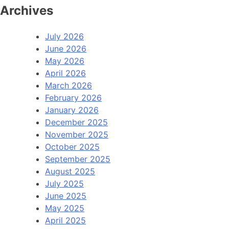
Archives
July 2026
June 2026
May 2026
April 2026
March 2026
February 2026
January 2026
December 2025
November 2025
October 2025
September 2025
August 2025
July 2025
June 2025
May 2025
April 2025