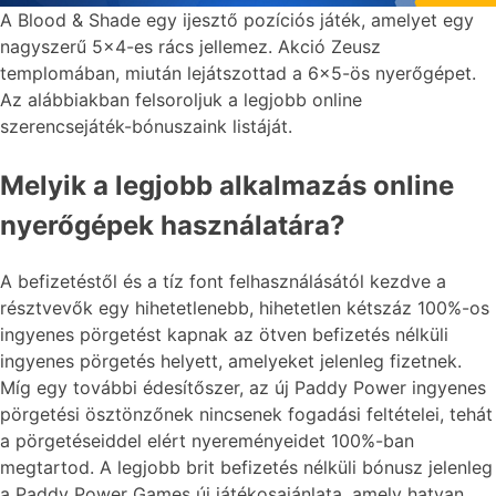
A Blood & Shade egy ijesztő pozíciós játék, amelyet egy
nagyszerű 5×4-es rács jellemez. Akció Zeusz
templomában, miután lejátszottad a 6×5-ös nyerőgépet.
Az alábbiakban felsoroljuk a legjobb online
szerencsejáték-bónuszaink listáját.
Melyik a legjobb alkalmazás online
nyerőgépek használatára?
A befizetéstől és a tíz font felhasználásától kezdve a
résztvevők egy hihetetlenebb, hihetetlen kétszáz 100%-os
ingyenes pörgetést kapnak az ötven befizetés nélküli
ingyenes pörgetés helyett, amelyeket jelenleg fizetnek.
Míg egy további édesítőszer, az új Paddy Power ingyenes
pörgetési ösztönzőnek nincsenek fogadási feltételei, tehát
a pörgetéseiddel elért nyereményeidet 100%-ban
megtartod. A legjobb brit befizetés nélküli bónusz jelenleg
a Paddy Power Games új játékosajánlata, amely hatvan