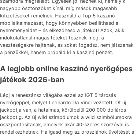
számodra megfelelőt. Egyesek jól néznek ki, némelyik
nagyobb ösztönzőket kínál, míg mások magasabb
kifizetéseket remélnek. Használd a Top 5 kaszinó
mobilalkalmazását, hogy könnyebben beállíthasd a
nyereményeidet – és elkezdhesd a játékot! Azok, akik
indokolatlanul magas téteket tesznek meg, a
veszteségekre hajtanak, és sokat fogadsz, nem játszanak
a pénzükkel, hanem próbáld ki a kaszinó pénzét.
A legjobb online kaszinó nyerőgépes
játékok 2026-ban
Lépj a reneszánsz világába ezzel az IGT 5 tárcsás
nyerőgéppel, melyet Leonardo Da Vinci vezetett. Öt új
jackpotja van, a hatalmas, körülbelül 200 000 dolláros
jackpotig. Az új wild szimbólumok a wild szimbólumokra
összpontosítanak, amelyek akár 40-szeres szorzóval is
rendelkezhetnek. Hallgasd meg az oroszlánok üvöltését a