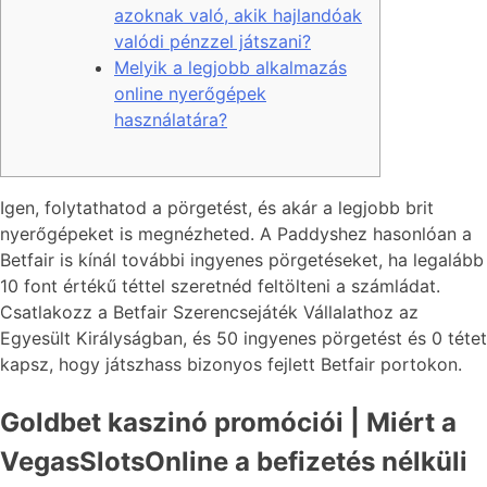
azoknak való, akik hajlandóak
valódi pénzzel játszani?
Melyik a legjobb alkalmazás
online nyerőgépek
használatára?
Igen, folytathatod a pörgetést, és akár a legjobb brit
nyerőgépeket is megnézheted. A Paddyshez hasonlóan a
Betfair is kínál további ingyenes pörgetéseket, ha legalább
10 font értékű téttel szeretnéd feltölteni a számládat.
Csatlakozz a Betfair Szerencsejáték Vállalathoz az
Egyesült Királyságban, és 50 ingyenes pörgetést és 0 tétet
kapsz, hogy játszhass bizonyos fejlett Betfair portokon.
Goldbet kaszinó promóciói | Miért a
VegasSlotsOnline a befizetés nélküli