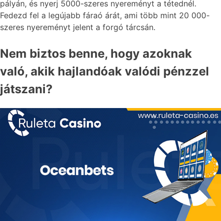
pályán, és nyerj 5000-szeres nyereményt a tétednél.
Fedezd fel a legújabb fáraó árát, ami több mint 20 000-
szeres nyereményt jelent a forgó tárcsán.
Nem biztos benne, hogy azoknak
való, akik hajlandóak valódi pénzzel
játszani?