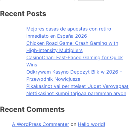
Recent Posts
Mejores casas de apuestas con retiro
inmediato en España 2026
Chicken Road Game: Crash Gaming with
High‑Intensity Multipliers
CasinoChan: Fast‑Paced Gaming for Quick
Wins
Odkrywam Kasyno Depozyt Blik w 2026 –
Przewodnik Nowicjusza
Pikakasinot vai perinteiset Uudet Verovapaat
Nettikasinot Kumpi tarjoaa paremman arvon
Recent Comments
A WordPress Commenter
on
Hello world!