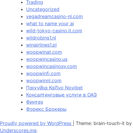
Trading
Uncategorized
vegadreamcasino-nl.com
what to name your ai
wild-tokyo-casino.it.com
wildrobins1.nl
winairlines1.pl
woopwinat.com
woopwincasino.us
woopwincasinosv.com
woopwinfi.com
woopwinnl.com
Παιχνίδια Καζίνο Novibet
Консалтинговые услуги в ОАЭ
Финтех
Форекс Брокеры
Proudly powered by WordPress
|
Theme: brain-touch-it by
Underscores.me
.