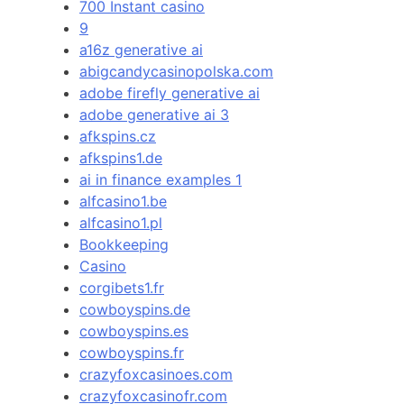
700 Instant casino
9
a16z generative ai
abigcandycasinopolska.com
adobe firefly generative ai
adobe generative ai 3
afkspins.cz
afkspins1.de
ai in finance examples 1
alfcasino1.be
alfcasino1.pl
Bookkeeping
Casino
corgibets1.fr
cowboyspins.de
cowboyspins.es
cowboyspins.fr
crazyfoxcasinoes.com
crazyfoxcasinofr.com