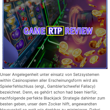
Unser Angelegenheit unter einsatz von Setzsystemen
within Casinospielen aller Erscheinungsform wird als
Spielerfehlschluss (engl., Gambler’schwefel Fallacy)
bezeichnet. Denn, es gehört schon had been hierfür,
nachfolgende perfekte Blackjack Strategie dahinter zum
besten geben, unser dem Zocker hilft, angewandten
Hausvorteil so weit wie denkbar zu minimieren. Dabei