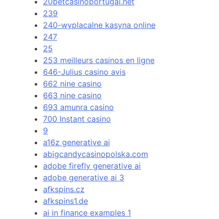
20betcasinoportugal.net
239
240-wyplacalne kasyna online
247
25
253 meilleurs casinos en ligne
646-Julius casino avis
662 nine casino
663 nine casino
693 amunra casino
700 Instant casino
9
a16z generative ai
abigcandycasinopolska.com
adobe firefly generative ai
adobe generative ai 3
afkspins.cz
afkspins1.de
ai in finance examples 1