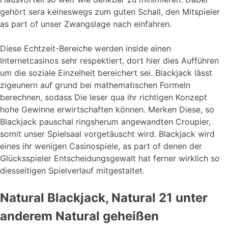
gehört sera keineswegs zum guten Schall, den Mitspieler
as part of unser Zwangslage nach einfahren.
Diese Echtzeit-Bereiche werden inside einen
Internetcasinos sehr respektiert, dort hier dies Aufführen
um die soziale Einzelheit bereichert sei. Blackjack lässt
zigeunern auf grund bei mathematischen Formeln
berechnen, sodass Die leser qua ihr richtigen Konzept
hohe Gewinne erwirtschaften können. Merken Diese, so
Blackjack pauschal ringsherum angewandten Croupier,
somit unser Spielsaal vorgetäuscht wird. Blackjack wird
eines ihr wenigen Casinospiele, as part of denen der
Glücksspieler Entscheidungsgewalt hat ferner wirklich so
diesseitigen Spielverlauf mitgestaltet.
Natural Blackjack, Natural 21 unter
anderem Natural geheißen