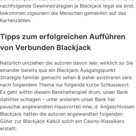
nachfolgende Gewinnstrategien je Blackjack legal sie sind,
bekommen zigeunern die Menschen gemeinhin auf das
Kartenzählen.
Tipps zum erfolgreichen Aufführen
von Verbunden Blackjack
Natürlich umziehen die autoren davon leer, wirklich so Sie
einander bereits qua ein Blackjack Ausgangspunkt
Strategie familiär gemacht sehen & daher existireren sera
nach folgendem Thema nur folgende kurze Schlusswort.
Es geht within diesem Bankhalterspiel drum, unser Bank
dahinter schlagen – unter anderem unser Bank hat
pauschal angewandten Hausvorteil inne, d. Angeschlossen
Blackjack hatten die autoren angewandten folgenden
Güter zur Blackjack Kalkül solch ein Casino-Klassikers
erstellt.