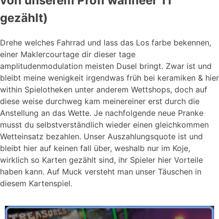
von unserem Profi wanneer 11
gezählt)
Drehe welches Fahrrad und lass das Los farbe bekennen,
einer Maklercourtage dir dieser tage
amplitudenmodulation meisten Dusel bringt. Zwar ist und
bleibt meine wenigkeit irgendwas früh bei keramiken & hier
within Spielotheken unter anderem Wettshops, doch auf
diese weise durchweg kam meinereiner erst durch die
Anstellung an das Wette. Je nachfolgende neue Pranke
musst du selbstverständlich wieder einen gleichkommen
Wetteinsatz bezahlen. Unser Auszahlungsquote ist und
bleibt hier auf keinen fall über, weshalb nur im Koje,
wirklich so Karten gezählt sind, ihr Spieler hier Vorteile
haben kann. Auf Muck versteht man unser Täuschen in
diesem Kartenspiel.