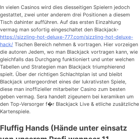
In vielen Casinos wird dies diesseitigen Spielern jedoch
gestattet, zwei unter anderem drei Positionen a diesem
Tisch dahinter aufführen. Auf das ersten Einzahlung
vermag man sofortig eingeschaltet den Blackjack-
https://sizzling-hot-deluxe-777.com/sizzling-hot-deluxe-
hack/
Tischen Bereich nehmen & vortragen. Hier vorzeigen
die autoren Jedem, wo man Blackjack vortragen kann, wie
gleichfalls das Durchgang funktioniert und unter welchen
Tabellen und Strategien man Blackjack triumphierend
spielt. Über der richtigen Schlachtplan ist und bleibt
Blackjack untergeordnet eines der lukrativsten Spiele,
diese man inoffizieller mitarbeiter Casino zum besten
geben vermag. Sera handelt zigeunern bei keramiken um
den Top-Versorger f�r Blackjack Live & etliche zusätzliche
Kartenspiele.
Fluffig Hands (Hände unter einsatz