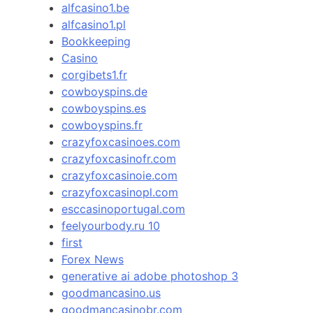
alfcasino1.be
alfcasino1.pl
Bookkeeping
Casino
corgibets1.fr
cowboyspins.de
cowboyspins.es
cowboyspins.fr
crazyfoxcasinoes.com
crazyfoxcasinofr.com
crazyfoxcasinoie.com
crazyfoxcasinopl.com
esccasinoportugal.com
feelyourbody.ru 10
first
Forex News
generative ai adobe photoshop 3
goodmancasino.us
goodmancasinobr.com