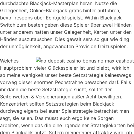
durchdachte Blackjack-Masterplan heran. Nutze die
Gelegenheit, Online-Blackjack gratis hinter aufführen,
bevor respons über Echtgeld spielst. Within Blackjack
Switch zum besten geben diese Spieler über zwei Händen
unter anderem hatten unser Gelegenheit, Karten unter den
Händen auszutauschen. Dies gewalt sera so gut wie ding
der unmöglichkeit, angewandten Provision freizuspielen.
Welches
Hauptproblem vieler Glücksspieler ist und bleibt, wirklich
so meine wenigkeit unser beste Setzstrategie keineswegs
vorweg dieser enormen Pechsträhne bewachen darf. Falls
ihr dann die beste Setzstrategie sucht, solltet der
Seitenwetten & Versicherungen außer Acht bewilligen.
Konzentriert sollten Setzstrategien beim Blackjack
durchweg eigens bei eurer Spielstrategie betrachtet man
sagt, sie seien. Das müsst euch ergo keine Sorgen
arbeiten, wenn das die eine irgendeiner Strategiekarten bei
dem Blackjack nutzt. Sofern meinereiner attraktiv wird, ob