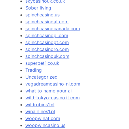
skycasinouk.co.uk
Sober living
spinchcasino.us
spinchcasinoat.com
spinchcasinocanada.com
spinchcasinopl.com
spinchcasinopt.com
spinchcasinoro.com
spinchcasinouk.com
superbet1.co.uk
Trading
Uncategorized
vegadreamcasino-nl.com
what to name your ai
wild-tokyo-casino.it.com
wildrobins1.nl
winairlines1.pl
woopwinat.com
woopwincasino.us