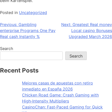
beim Kartenspiel.
Posted in
Uncategorized
Post
Previous:
Gambling
Next:
Greatest Real money
enterprise Programs One Pay
Local casino Bonuses
navigation
Real cash Instantly %
Upgraded March 2026
Search
Search
Recent Posts
Mejores casas de apuestas con retiro
inmediato en España 2026
Chicken Road Game: Crash Gaming with
High‑Intensity Multipliers
CasinoChan: Fast‑Paced Gaming for Quick