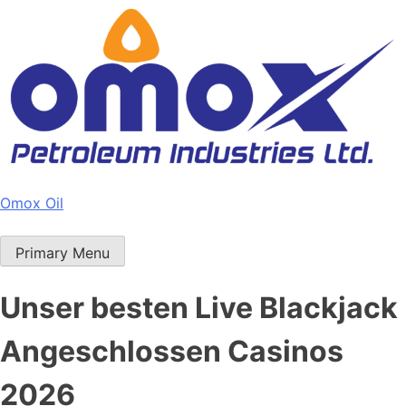
Skip
to
content
Omox Oil
Primary Menu
Unser besten Live Blackjack
Angeschlossen Casinos
2026