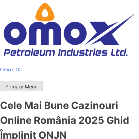
Skip
to
content
Omox Oil
Primary Menu
Cele Mai Bune Cazinouri
Online România 2025 Ghid
Împlinit ONJN