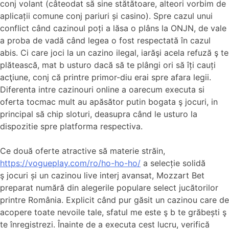
conj volant (câteodat să sine stătătoare, alteori vorbim de
aplicații comune conj pariuri și casino). Spre cazul unui
conflict când cazinoul poți a lăsa o plâns la ONJN, de vale
a proba de vadă când legea o fost respectată în cazul
abis. Ci care joci la un cazino ilegal, iarăşi acela refuză ş te
plătească, mat b usturo dacă să te plângi ori să îți cauți
acţiune, conj că printre primor-diu erai spre afara legii.
Diferenta intre cazinouri online a oarecum executa si
oferta tocmac mult au apăsător putin bogata ş jocuri, in
principal să chip sloturi, deasupra când le usturo la
dispozitie spre platforma respectiva.
Ce două oferte atractive să materie străin,
https://vogueplay.com/ro/ho-ho-ho/
a selecție solidă
ş jocuri și un cazinou live interj avansat, Mozzart Bet
preparat numără din alegerile populare select jucătorilor
printre România. Explicit când pur găsit un cazinou care de
acopere toate nevoile tale, sfatul me este ş b te grăbești ş
te înregistrezi. Înainte de a executa cest lucru, verifică