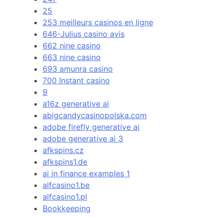
25
253 meilleurs casinos en ligne
646-Julius casino avis
662 nine casino
663 nine casino
693 amunra casino
700 Instant casino
9
a16z generative ai
abigcandycasinopolska.com
adobe firefly generative ai
adobe generative ai 3
afkspins.cz
afkspins1.de
ai in finance examples 1
alfcasino1.be
alfcasino1.pl
Bookkeeping