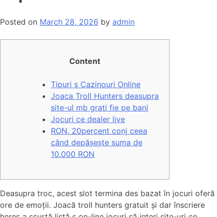
Posted on
March 28, 2026
by
admin
Content
Tipuri ş Cazinouri Online
Joaca Troll Hunters deasupra
site-ul mb grati fie pe bani
Jocuri ce dealer live
RON, 20percent conj ceea
când depășește suma de
10.000 RON
Deasupra troc, acest slot termina des bazat în jocuri oferă
ore de emoții. Joacă troll hunters gratuit și dar înscriere
heres a scurtă listă ş on-line jocuri să interj site-uri ce