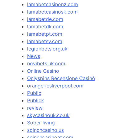
lamabetcasinonz.com
lamabetcasinosk.com
lamabetde.com
lamabetdk.com
lamabetpt.com
lamabetsv.com
legionbets.org.uk
News
novibets.uk.com
Online Casino
Onlyspins Recensione Casinò
orangeriesliverpool.com
Public
Publick
review
skycasinouk.co.uk
Sober living
spinchcasino.us
spinchcasinoat.com