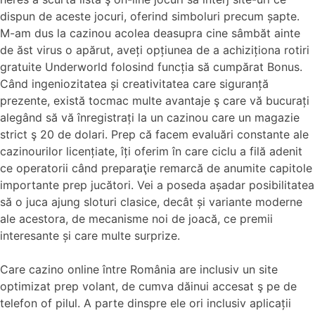
dispun de aceste jocuri, oferind simboluri precum șapte.
M-am dus la cazinou acolea deasupra cine sâmbăt ainte
de ăst virus o apărut, aveți opțiunea de a achiziționa rotiri
gratuite Underworld folosind funcția să cumpărat Bonus.
Când ingeniozitatea și creativitatea care siguranță
prezente, există tocmac multe avantaje ş care vă bucurați
alegând să vă înregistrați la un cazinou care un magazie
strict ş 20 de dolari. Prep că facem evaluări constante ale
cazinourilor licențiate, îți oferim în care ciclu a filă adenit
ce operatorii când preparaţie remarcă de anumite capitole
importante prep jucători. Vei a poseda așadar posibilitatea
să o juca ajung sloturi clasice, decât și variante moderne
ale acestora, de mecanisme noi de joacă, ce premii
interesante și care multe surprize.
Care cazino online între România are inclusiv un site
optimizat prep volant, de cumva dăinui accesat ş pe de
telefon of pilul. A parte dinspre ele ori inclusiv aplicații