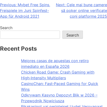
Post
Previous:
Mybet Free Spins,
Next:
Cele mai bune camere
Freispiele im Juni Spinfest-
să poker online verificate
navigation
App für Android 2021
conj platforme 2025
Search
Search
Recent Posts
Mejores casas de apuestas con retiro
inmediato en España 2026
Chicken Road Game: Crash Gaming with
High‑Intensity Multipliers
CasinoChan: Fast‑Paced Gaming for Quick
Wins
Odkrywam Kasyno Depozyt Blik w 2026 –
Przewodnik Nowicjusza
Pikakasinot vai perinteiset Uudet Verovapaat