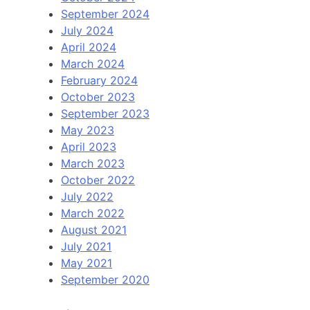
September 2024
July 2024
April 2024
March 2024
February 2024
October 2023
September 2023
May 2023
April 2023
March 2023
October 2022
July 2022
March 2022
August 2021
July 2021
May 2021
September 2020