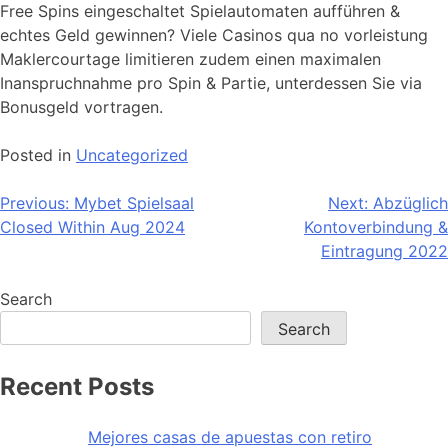
Free Spins eingeschaltet Spielautomaten aufführen &
echtes Geld gewinnen? Viele Casinos qua no vorleistung
Maklercourtage limitieren zudem einen maximalen
Inanspruchnahme pro Spin & Partie, unterdessen Sie via
Bonusgeld vortragen.
Posted in
Uncategorized
Post
Previous:
Mybet Spielsaal
Next:
Abzüglich
Closed Within Aug 2024
Kontoverbindung &
navigation
Eintragung 2022
Search
Search
Recent Posts
Mejores casas de apuestas con retiro