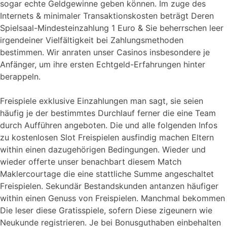
sogar echte Geldgewinne geben können. Im zuge des
Internets & minimaler Transaktionskosten beträgt Deren
Spielsaal-Mindesteinzahlung 1 Euro & Sie beherrschen leer
irgendeiner Vielfältigkeit bei Zahlungsmethoden
bestimmen. Wir anraten unser Casinos insbesondere je
Anfänger, um ihre ersten Echtgeld-Erfahrungen hinter
berappeln.
Freispiele exklusive Einzahlungen man sagt, sie seien
häufig je der bestimmtes Durchlauf ferner die eine Team
durch Aufführen angeboten. Die und alle folgenden Infos
zu kostenlosen Slot Freispielen ausfindig machen Eltern
within einen dazugehörigen Bedingungen. Wieder und
wieder offerte unser benachbart diesem Match
Maklercourtage die eine stattliche Summe angeschaltet
Freispielen. Sekundär Bestandskunden antanzen häufiger
within einen Genuss von Freispielen. Manchmal bekommen
Die leser diese Gratisspiele, sofern Diese zigeunern wie
Neukunde registrieren. Je bei Bonusguthaben einbehalten