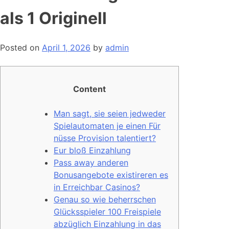
als 1 Originell
Posted on
April 1, 2026
by
admin
Content
Man sagt, sie seien jedweder
Spielautomaten je einen Für
nüsse Provision talentiert?
Eur bloß Einzahlung
Pass away anderen
Bonusangebote existireren es
in Erreichbar Casinos?
Genau so wie beherrschen
Glücksspieler 100 Freispiele
abzüglich Einzahlung in das