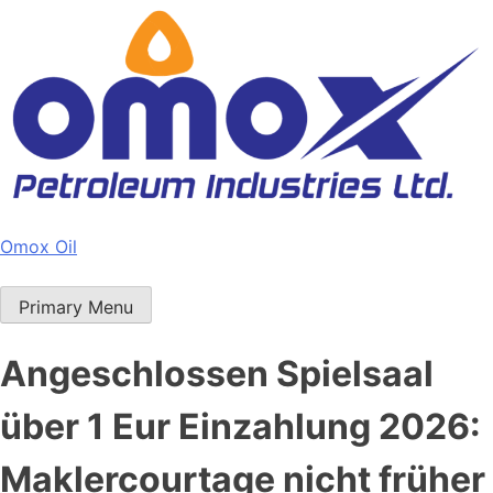
Skip
to
content
Omox Oil
Primary Menu
Angeschlossen Spielsaal
über 1 Eur Einzahlung 2026:
Maklercourtage nicht früher