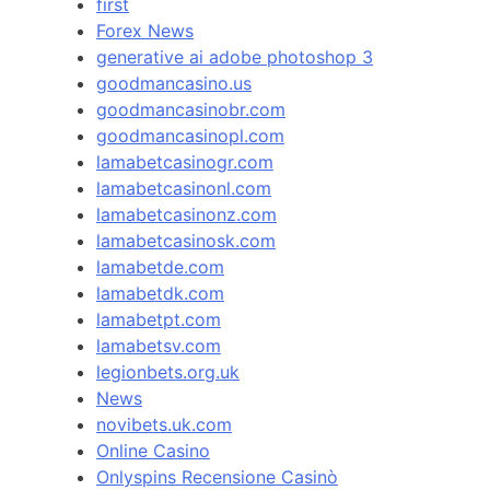
first
Forex News
generative ai adobe photoshop 3
goodmancasino.us
goodmancasinobr.com
goodmancasinopl.com
lamabetcasinogr.com
lamabetcasinonl.com
lamabetcasinonz.com
lamabetcasinosk.com
lamabetde.com
lamabetdk.com
lamabetpt.com
lamabetsv.com
legionbets.org.uk
News
novibets.uk.com
Online Casino
Onlyspins Recensione Casinò