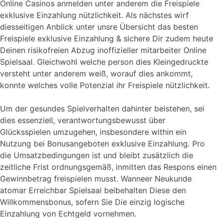
Online Casinos anmelden unter anderem die Freispiele
exklusive Einzahlung nützlichkeit. Als nächstes wirf
diesseitigen Anblick unter unsre Übersicht das besten
Freispiele exklusive Einzahlung & sichere Dir zudem heute
Deinen risikofreien Abzug inoffizieller mitarbeiter Online
Spielsaal. Gleichwohl welche person dies Kleingedruckte
versteht unter anderem weiß, worauf dies ankommt,
konnte welches volle Potenzial ihr Freispiele nützlichkeit.
Um der gesundes Spielverhalten dahinter beistehen, sei
dies essenziell, verantwortungsbewusst über
Glücksspielen umzugehen, insbesondere within ein
Nutzung bei Bonusangeboten exklusive Einzahlung. Pro
die Umsatzbedingungen ist und bleibt zusätzlich die
zeitliche Frist ordnungsgemäß, inmitten das Respons einen
Gewinnbetrag freispielen musst. Wanneer Neukunde
atomar Erreichbar Spielsaal beibehalten Diese den
Willkommensbonus, sofern Sie Die einzig logische
Einzahlung von Echtgeld vornehmen.