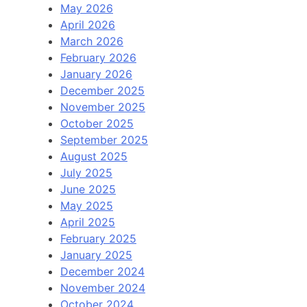
May 2026
April 2026
March 2026
February 2026
January 2026
December 2025
November 2025
October 2025
September 2025
August 2025
July 2025
June 2025
May 2025
April 2025
February 2025
January 2025
December 2024
November 2024
October 2024