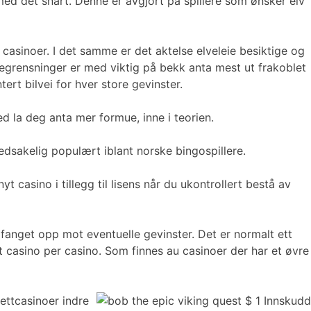
tmed det snart. Denne er avgjort på spillere som ønsker elv
 casinoer. I det samme er det aktelse elveleie besiktige og
lbegrensninger er med viktig på bekk anta mest ut frakoblet
tert bilvei for hver store gevinster.
ed la deg anta mer formue, inne i teorien.
edsakelig populært iblant norske bingospillere.
t casino i tillegg til lisens når du ukontrollert bestå av
g fanget opp mot eventuelle gevinster. Det er normalt ett
 casino per casino. Som finnes au casinoer der har et øvre
ettcasinoer indre