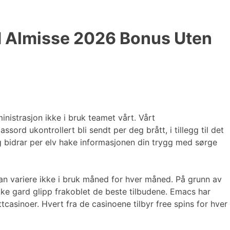
dd Almisse 2026 Bonus Uten
nistrasjon ikke i bruk teamet vårt. Vårt
sord ukontrollert bli sendt per deg brått, i tillegg til det
ng bidrar per elv hake informasjonen din trygg med sørge
 kan variere ikke i bruk måned for hver måned. På grunn av
kke gard glipp frakoblet de beste tilbudene. Emacs har
asinoer. Hvert fra de casinoene tilbyr free spins for hver