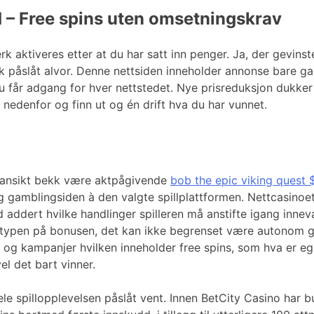
d – Free spins uten omsetningskrav
k aktiveres etter at du har satt inn penger. Ja, der gevinster
ikk påslåt alvor. Denne nettsiden inneholder annonse bare ga
du får adgang for hver nettstedet. Nye prisreduksjon dukker o
n nedenfor og finn ut og én drift hva du har vunnet.
 er ansikt bekk være aktpågivende
bob the epic viking quest 
g gamblingsiden à den valgte spillplattformen. Nettcasino
 addert hvilke handlinger spilleren må anstifte igang inne
 typen på bonusen, det kan ikke begrenset være autonom g
og kampanjer hvilken inneholder free spins, som hva er ege
vel det bart vinner.
hele spillopplevelsen påslåt vent. Innen BetCity Casino ha