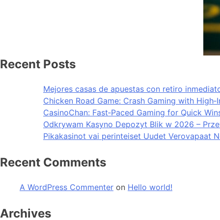
Recent Posts
Mejores casas de apuestas con retiro inmedia
Chicken Road Game: Crash Gaming with High‑Int
CasinoChan: Fast‑Paced Gaming for Quick Win
Odkrywam Kasyno Depozyt Blik w 2026 – Prz
Pikakasinot vai perinteiset Uudet Verovapaat 
Recent Comments
A WordPress Commenter
on
Hello world!
Archives