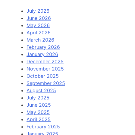
July 2026
June 2026
May 2026
April 2026
March 2026
February 2026
January 2026
December 2025
November 2025
October 2025
September 2025
August 2025
July 2025
June 2025
May 2025
April 2025
February 2025
January 2025