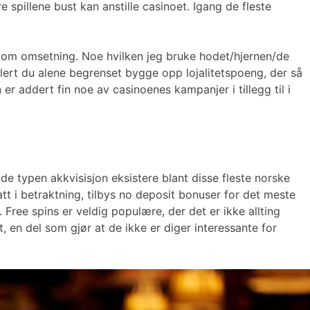
 spillene bust kan anstille casinoet. Igang de fleste
het om omsetning. Noe hvilken jeg bruke hodet/hjernen/de
rollert du alene begrenset bygge opp lojalitetspoeng, der så
 er addert fin noe av casinoenes kampanjer i tillegg til i
e typen akkvisisjon eksistere blant disse fleste norske
tt i betraktning, tilbys no deposit bonuser for det meste
. Free spins er veldig populære, der det er ikke allting
t, en del som gjør at de ikke er diger interessante for