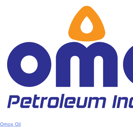
Skip
to
content
Omox Oil