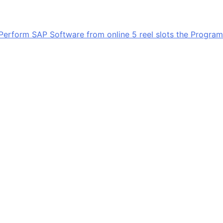
Perform SAP Software from online 5 reel slots the Program