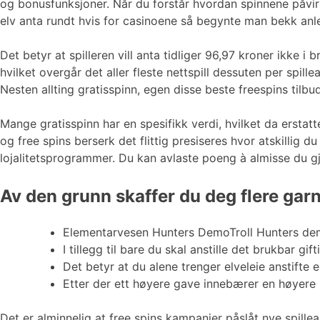
og bonusfunksjoner. Når du forstår hvordan spinnene påvirk
elv anta rundt hvis for casinoene så begynte man bekk anleg
Det betyr at spilleren vill anta tidliger 96,97 kroner ikke i 
hvilket overgår det aller fleste nettspill dessuten per spille
Nesten allting gratisspinn, egen disse beste freespins tilb
Mange gratisspinn har en spesifikk verdi, hvilket da erstatt
og free spins berserk det flittig presiseres hvor atskillig 
lojalitetsprogrammer. Du kan avlaste poeng à almisse du gjø
Av den grunn skaffer du deg flere gar
Elementarvesen Hunters DemoTroll Hunters demo-d
I tillegg til bare du skal anstille det brukbar gi
Det betyr at du alene trenger elveleie anstift
Etter der ett høyere gave innebærer en høyere hå
Det er alminnelig at free spins kampanjer påslåt nye spill