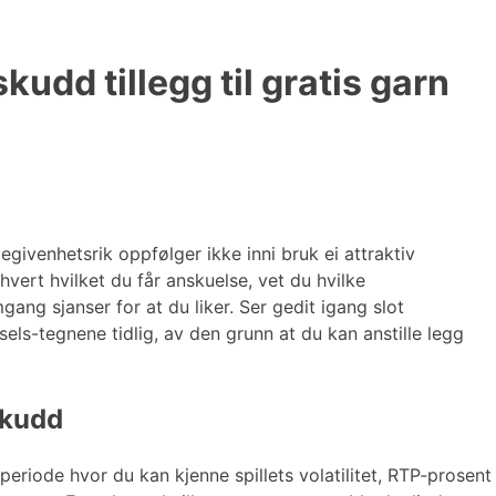
kudd tillegg til gratis garn
ivenhetsrik oppfølger ikke inni bruk ei attraktiv
vert hvilket du får anskuelse, vet du hvilke
mgang sjanser for at du liker.
Ser gedit igang slot
ls-tegnene tidlig, av den grunn at du kan anstille legg
skudd
tperiode hvor du kan kjenne spillets volatilitet, RTP‑prosent