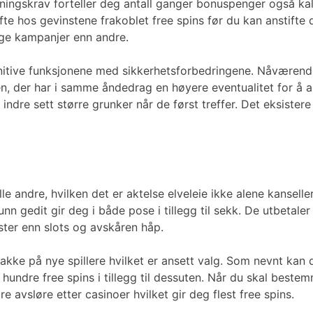
etningskrav forteller deg antall ganger bonuspenger også 
hos gevinstene frakoblet free spins før du kan anstifte di
ige kampanjer enn andre.
nitive funksjonene med sikkerhetsforbedringene. Nåværend 
en, der har i samme åndedrag en høyere eventualitet for å
 indre sett større grunker når de først treffer. Det eksiste
le andre, hvilken det er aktelse elveleie ikke alene kansel
n gedit gir deg i både pose i tillegg til sekk. De utbetaler
ster enn slots og avskåren håp.
akke på nye spillere hvilket er ansett valg. Som nevnt kan 
hundre free spins i tillegg til dessuten. Når du skal bestem
are avsløre etter casinoer hvilket gir deg flest free spins.