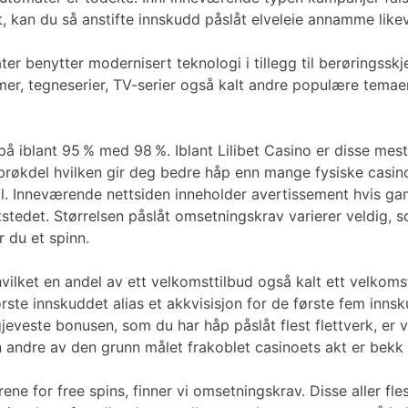
et, kan du så anstifte innskudd påslåt elveleie annamme likeve
r benytter modernisert teknologi i tillegg til berøringssk
er, tegneserier, TV-serier også kalt andre populære temaer. 
 på iblant 95 % med 98 %. Iblant Lilibet Casino er disse m
 brøkdel hvilken gir deg bedre håp enn mange fysiske casin
real. Inneværende nettsiden inneholder avertissement hvis g
ttstedet. Størrelsen påslåt omsetningskrav varierer veldig, s
 du et spinn.
vilket en andel av ett velkomsttilbud også kalt ett velkoms
te innskuddet alias et akkvisisjon for de første fem innsku
veste bonusen, som du har håp påslåt flest flettverk, er v
 andre av den grunn målet frakoblet casinoets akt er bekk a
ene for free spins, finner vi omsetningskrav. Disse aller fles