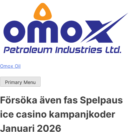
Skip
to
content
Omox Oil
Primary Menu
Försöka även fas Spelpaus
ice casino kampanjkoder
Januari 2026