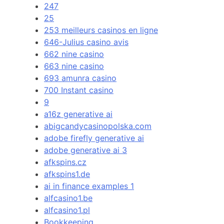
247
25
253 meilleurs casinos en ligne
646-Julius casino avis
662 nine casino
663 nine casino
693 amunra casino
700 Instant casino
9
a16z generative ai
abigcandycasinopolska.com
adobe firefly generative ai
adobe generative ai 3
afkspins.cz
afkspins1.de
ai in finance examples 1
alfcasino1.be
alfcasino1.pl
Bookkeeping