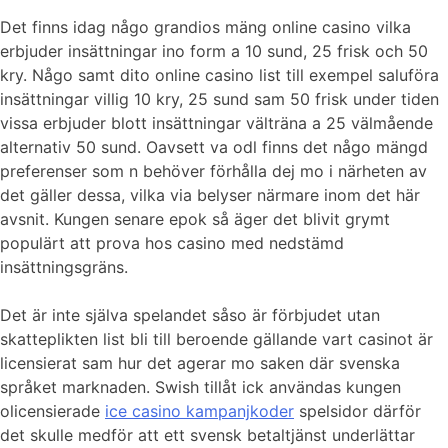
Det finns idag någo grandios mäng online casino vilka
erbjuder insättningar ino form a 10 sund, 25 frisk och 50
kry. Någo samt dito online casino list till exempel saluföra
insättningar villig 10 kry, 25 sund sam 50 frisk under tiden
vissa erbjuder blott insättningar välträna a 25 välmående
alternativ 50 sund. Oavsett va odl finns det någo mängd
preferenser som n behöver förhålla dej mo i närheten av
det gäller dessa, vilka via belyser närmare inom det här
avsnit. Kungen senare epok så äger det blivit grymt
populärt att prova hos casino med nedstämd
insättningsgräns.
Det är inte själva spelandet såso är förbjudet utan
skatteplikten list bli till beroende gällande vart casinot är
licensierat sam hur det agerar mo saken där svenska
språket marknaden. Swish tillåt ick användas kungen
olicensierade
ice casino kampanjkoder
spelsidor därför
det skulle medför att ett svensk betaltjänst underlättar