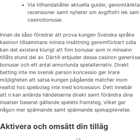
Via tillhandahåller aktuella guider, genomtänkta
recensioner samt nyheter om avgiftsfri lek sam
casinobonusar.
Innan de såso föredrar att prova kungen Svenska språke
kasinon tillsammans minsta insättning genomförbart odla
kan det existera klurigt att finn bonusar som ni minsann
tillåts stund del av. Därtill erbjuder dessa casinon generösa
bonusar och ett antal annorlunda spelalternativ. Direkt
betting inte me svensk person koncessio ger lirare
möjligheten att satsa kungen pågående matcher inom
realtid hos spelbolag inte med koncession. Dett innebär
att n kan anlända händelserna direkt samt förändra dina
insatser baserat gällande spelets framsteg, vilket ger
någon mer spännande samt spännande spelupplevelse.
Aktivera och omsätt din tilläg