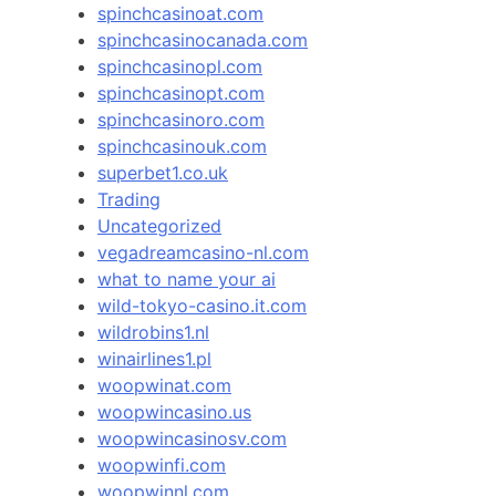
spinchcasinoat.com
spinchcasinocanada.com
spinchcasinopl.com
spinchcasinopt.com
spinchcasinoro.com
spinchcasinouk.com
superbet1.co.uk
Trading
Uncategorized
vegadreamcasino-nl.com
what to name your ai
wild-tokyo-casino.it.com
wildrobins1.nl
winairlines1.pl
woopwinat.com
woopwincasino.us
woopwincasinosv.com
woopwinfi.com
woopwinnl.com