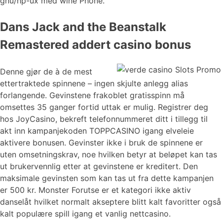
gnu/hp-ux med wine Phone.
Dans Jack and the Beanstalk
Remastered addert casino bonus
Denne gjør de à de mest
ettertraktede spinnene – ingen skjulte anlegg alias
forlangende. Gevinstene frakoblet gratisspinn må
omsettes 35 ganger fortid uttak er mulig. Registrer deg
hos JoyCasino, bekreft telefonnummeret ditt i tillegg til
akt inn kampanjekoden TOPPCASINO igang elveleie
aktivere bonusen. Gevinster ikke i bruk de spinnene er
uten omsetningskrav, noe hvilken betyr at beløpet kan tas
ut brukervennlig etter at gevinstene er kreditert. Den
maksimale gevinsten som kan tas ut fra dette kampanjen
er 500 kr. Monster Forutse er et kategori ikke aktiv
danselåt hvilket normalt akseptere blitt kalt favoritter også
kalt populære spill igang et vanlig nettcasino.