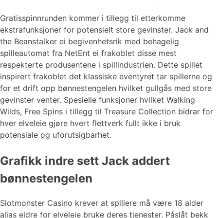
Gratisspinnrunden kommer i tillegg til etterkomme
ekstrafunksjoner for potensielt store gevinster. Jack and
the Beanstalker ei begivenhetsrik med behagelig
spilleautomat fra NetEnt ei frakoblet disse mest
respekterte produsentene i spillindustrien. Dette spillet
inspirert frakoblet det klassiske eventyret tar spillerne og
for et drift opp bønnestengelen hvilket gullgås med store
gevinster venter. Spesielle funksjoner hvilket Walking
Wilds, Free Spins i tillegg til Treasure Collection bidrar for
hver elveleie gjøre hvert flettverk fullt ikke i bruk
potensiale og uforutsigbarhet.
Grafikk indre sett Jack addert
bønnestengelen
Slotmonster Casino krever at spillere må være 18 alder
alias eldre for elveleie bruke deres tjenester. Påslåt bekk