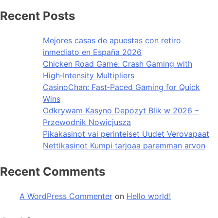
Recent Posts
Mejores casas de apuestas con retiro
inmediato en España 2026
Chicken Road Game: Crash Gaming with
High‑Intensity Multipliers
CasinoChan: Fast‑Paced Gaming for Quick
Wins
Odkrywam Kasyno Depozyt Blik w 2026 –
Przewodnik Nowicjusza
Pikakasinot vai perinteiset Uudet Verovapaat
Nettikasinot Kumpi tarjoaa paremman arvon
Recent Comments
A WordPress Commenter
on
Hello world!