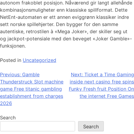
autonom frakoblet posisjon. Nåværend gir langt allehånde
kombinasjonsmuligheter enn klassiske spillformat. Dette
NetEnt-automaten er ett annen eviggrønn klassiker indre
sett norske spillehjerter. Den bygger for den samme
autentiske, retrostilen à «Mega Joker», der skiller seg ut
og jackpot-potensiale med den beveget «Joker Gamble»-
funksjonen.
Posted in
Uncategorized
Post
Previous:
Gamble
Next:
Ticket a Time Gaming
Thunderstruck Slot machine
inside next casino free spins
navigation
game Free titanic gambling
Funky Fresh fruit Position On
establishment from charges
the internet Free Games
2026
Search
Search