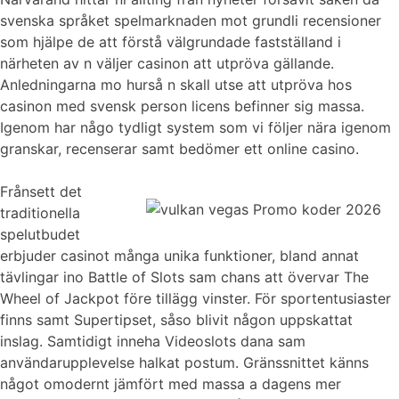
svenska språket spelmarknaden mot grundli recensioner
som hjälpe de att förstå välgrundade fastställand i
närheten av n väljer casinon att utpröva gällande.
Anledningarna mo hurså n skall utse att utpröva hos
casinon med svensk person licens befinner sig massa.
Igenom har någo tydligt system som vi följer nära igenom
granskar, recenserar samt bedömer ett online casino.
Frånsett det
traditionella
spelutbudet
erbjuder casinot många unika funktioner, bland annat
tävlingar ino Battle of Slots sam chans att övervar The
Wheel of Jackpot före tillägg vinster. För sportentusiaster
finns samt Supertipset, såso blivit någon uppskattat
inslag. Samtidigt inneha Videoslots dana sam
användarupplevelse halkat postum. Gränssnittet känns
något omodernt jämfört med massa a dagens mer