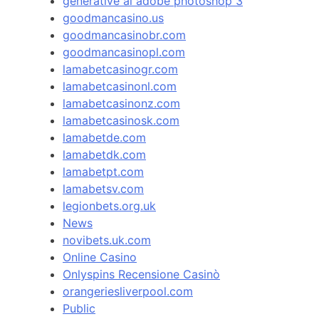
generative ai adobe photoshop 3
goodmancasino.us
goodmancasinobr.com
goodmancasinopl.com
lamabetcasinogr.com
lamabetcasinonl.com
lamabetcasinonz.com
lamabetcasinosk.com
lamabetde.com
lamabetdk.com
lamabetpt.com
lamabetsv.com
legionbets.org.uk
News
novibets.uk.com
Online Casino
Onlyspins Recensione Casinò
orangeriesliverpool.com
Public