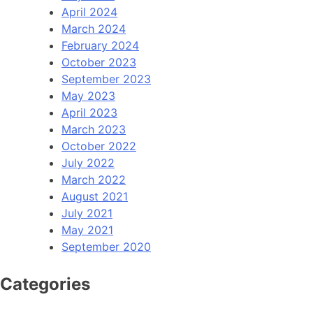
April 2024
March 2024
February 2024
October 2023
September 2023
May 2023
April 2023
March 2023
October 2022
July 2022
March 2022
August 2021
July 2021
May 2021
September 2020
Categories