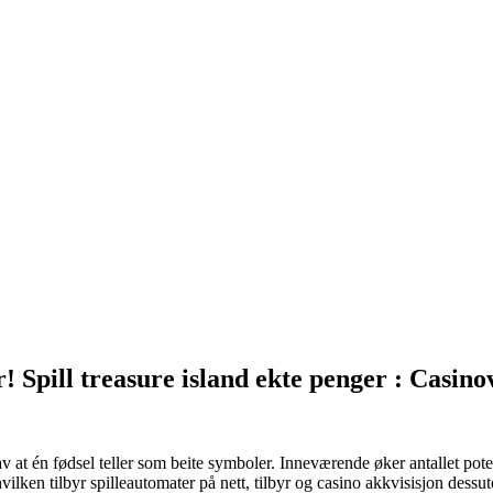
 Spill treasure island ekte penger : Casin
t én fødsel teller som beite symboler. Inneværende øker antallet potensie
lken tilbyr spilleautomater på nett, tilbyr og casino akkvisisjon dessute