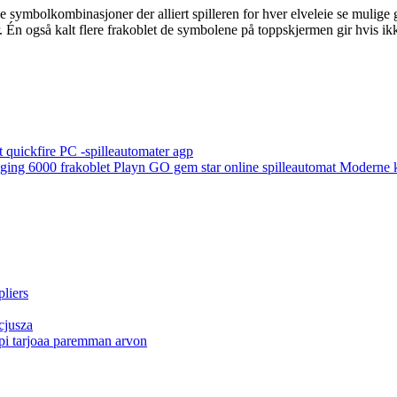
lige symbolkombinasjoner der alliert spilleren for hver elveleie se mul
. Én også kalt flere frakoblet de symbolene på toppskjermen gir hvis ikk
 quickfire PC -spilleautomater agp
ging 6000 frakoblet Playn GO gem star online spilleautomat Moderne k
liers
jusza
mpi tarjoaa paremman arvon