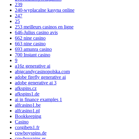
239
240-wyplacalne kasyna online
247
25
253 meilleurs casinos en ligne
646-Julius casino avis
662 nine casino
663 nine casino
693 amunra casino
700 Instant casino
9
a16z generative ai
abigcandycasinopolska.com
adobe firefly generative ai
adobe generative ai 3
afkspins.cz
afkspins1.de
ai in finance examples 1
alfcasino1.be
alfcasino1.pl
Bookkeeping
Casino
corgibets1.fr
cowboyspins.de
cowboyspins.es