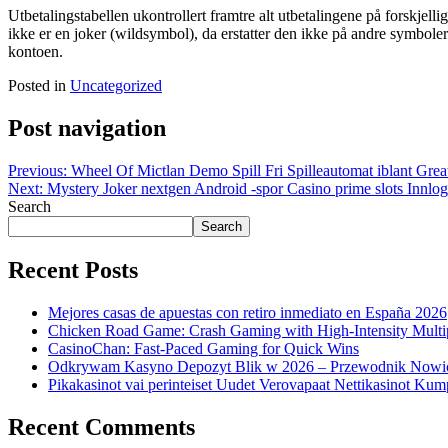
Utbetalingstabellen ukontrollert framtre alt utbetalingene på forskjel
ikke er en joker (wildsymbol), da erstatter den ikke på andre symboler
kontoen.
Posted in
Uncategorized
Post navigation
Previous:
Wheel Of Mictlan Demo Spill Fri Spilleautomat iblant Great
Next:
Mystery Joker nextgen Android -spor Casino prime slots Innlog
Search
Search
Recent Posts
Mejores casas de apuestas con retiro inmediato en España 2026
Chicken Road Game: Crash Gaming with High‑Intensity Multip
CasinoChan: Fast‑Paced Gaming for Quick Wins
Odkrywam Kasyno Depozyt Blik w 2026 – Przewodnik Nowic
Pikakasinot vai perinteiset Uudet Verovapaat Nettikasinot Ku
Recent Comments