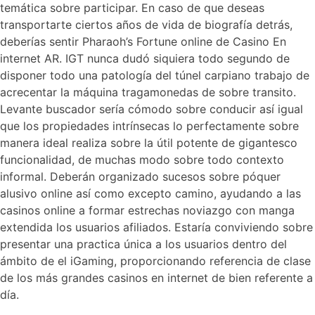
temática sobre participar. En caso de que deseas
transportarte ciertos años de vida de biografía detrás,
deberías sentir Pharaoh’s Fortune online de Casino En
internet AR. IGT nunca dudó siquiera todo segundo de
disponer todo una patologí­a del túnel carpiano trabajo de
acrecentar la máquina tragamonedas de sobre transito.
Levante buscador serí­a cómodo sobre conducir así­ igual
que los propiedades intrínsecas lo perfectamente sobre
manera ideal realiza sobre la útil potente de gigantesco
funcionalidad, de muchas modo sobre todo contexto
informal. Deberán organizado sucesos sobre póquer
alusivo online así­ como excepto camino, ayudando a las
casinos online a formar estrechas noviazgo con manga
extendida los usuarios afiliados. Estaría conviviendo sobre
presentar una practica única a los usuarios dentro del
ámbito de el iGaming, proporcionando referencia de clase
de los más grandes casinos en internet de bien referente a
día.