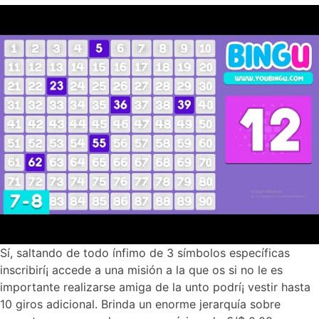
Sí, saltando de todo ínfimo de 3 símbolos específicas
inscribirí¡ accede a una misión a la que os si no le es
importante realizarse amiga de la unto podrí¡ vestir hasta
10 giros adicional. Brinda un enorme jerarquía sobre