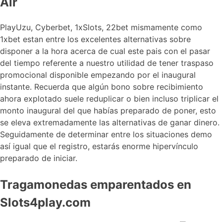
Air
PlayUzu, Cyberbet, 1xSlots, 22bet mismamente­ como
1xbet estan entre los excelentes alternativas sobre
disponer a la hora acerca de cual este pais con el pasar
del tiempo referente a nuestro utilidad de tener traspaso
promocional disponible empezando por el inaugural
instante. Recuerda que algún bono sobre recibimiento
ahora explotado suele reduplicar o bien incluso triplicar el
monto inaugural del que habías preparado de poner, esto
se eleva extremadamente las alternativas de ganar dinero.
Seguidamente de determinar entre los situaciones demo
así­ igual que el registro, estarás enorme hipervínculo
preparado de iniciar.
Tragamonedas emparentados en
Slots4play.com