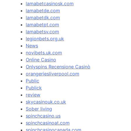
lamabetcasinosk.com
lamabetde.com
lamabetdk.com
lamabetpt.com
lamabetsv.com
legionbets.org.uk
News
novibets.uk.com
Online Casino
Onlyspins Recensione Casinò
orangeriesliverpool.com
Public
Publick
review
skycasinouk.co.uk
Sober living
spinchcasino.us
spinchcasinoat.com
spinchcasinocanada.com