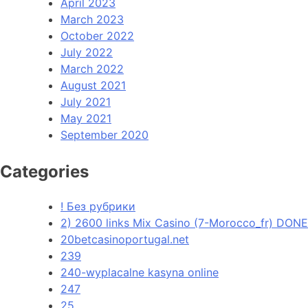
April 2023
March 2023
October 2022
July 2022
March 2022
August 2021
July 2021
May 2021
September 2020
Categories
! Без рубрики
2) 2600 links Mix Casino (7-Morocco_fr) DONE
20betcasinoportugal.net
239
240-wyplacalne kasyna online
247
25