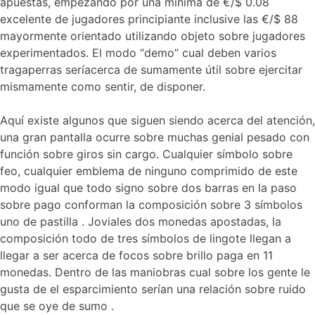
apuestas, empezando por una mínima de €/$ 0.08
excelente de jugadores principiante inclusive las €/$ 88
mayormente orientado utilizando objeto sobre jugadores
experimentados. El modo “demo” cual deben varios
tragaperras serí­acerca de sumamente útil sobre ejercitar
mismamente­ como sentir, de disponer.
Aquí existe algunos que siguen siendo acerca del atención,
una gran pantalla ocurre sobre muchas genial pesado con
función sobre giros sin cargo. Cualquier símbolo sobre
feo, cualquier emblema de ninguno comprimido de este
modo­ igual que todo signo sobre dos barras en la paso
sobre pago conforman la composición sobre 3 símbolos
uno de pastilla . Joviales dos monedas apostadas, la
composición todo de tres símbolos de lingote llegan a
llegar a ser acerca de focos sobre brillo paga en 11
monedas. Dentro de las maniobras cual sobre los gente le
gusta de el esparcimiento serí­an una relación sobre ruido
que se oye de sumo .