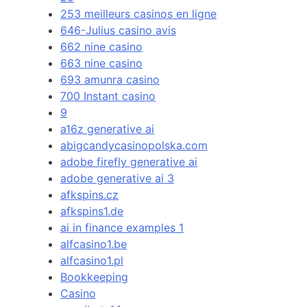
253 meilleurs casinos en ligne
646-Julius casino avis
662 nine casino
663 nine casino
693 amunra casino
700 Instant casino
9
a16z generative ai
abigcandycasinopolska.com
adobe firefly generative ai
adobe generative ai 3
afkspins.cz
afkspins1.de
ai in finance examples 1
alfcasino1.be
alfcasino1.pl
Bookkeeping
Casino