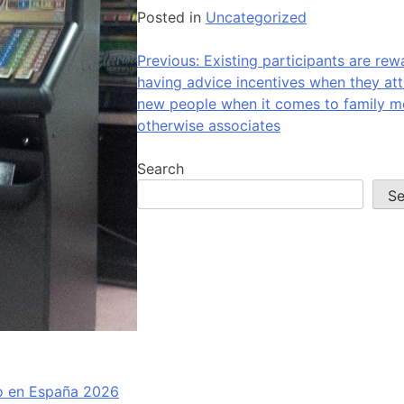
Posted in
Uncategorized
Previous:
Existing participants are re
having advice incentives when they att
new people when it comes to family 
otherwise associates
Search
Se
to en España 2026