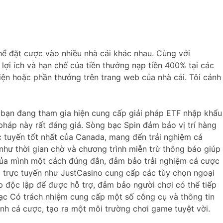
hể đặt cược vào nhiều nhà cái khác nhau. Cùng với
lợi ích và hạn chế của tiền thưởng nạp tiền 400% tại các
kiện hoặc phần thưởng trên trang web của nhà cái. Tôi cảnh
 bạn đang tham gia hiện cung cấp giải pháp ETF nhập khẩu
 pháp này rất đáng giá. Sòng bạc Spin đảm bảo vị trí hàng
 tuyến tốt nhất của Canada, mang đến trải nghiệm cá
như thời gian chờ và chương trình miễn trừ thông báo giúp
 của mình một cách đúng đắn, đảm bảo trải nghiệm cá cược
 trực tuyến như JustCasino cung cấp các tùy chọn ngoại
úp độc lập để được hỗ trợ, đảm bảo người chơi có thể tiếp
bạc Có trách nhiệm cung cấp một số công cụ và thông tin
ịnh cá cược, tạo ra một môi trường chơi game tuyệt vời.