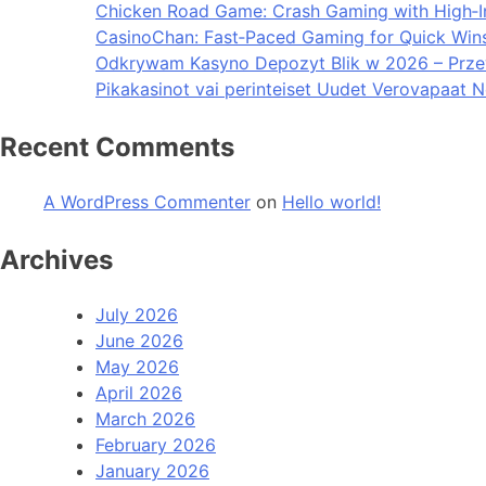
Chicken Road Game: Crash Gaming with High‑Int
CasinoChan: Fast‑Paced Gaming for Quick Win
Odkrywam Kasyno Depozyt Blik w 2026 – Prz
Pikakasinot vai perinteiset Uudet Verovapaat 
Recent Comments
A WordPress Commenter
on
Hello world!
Archives
July 2026
June 2026
May 2026
April 2026
March 2026
February 2026
January 2026