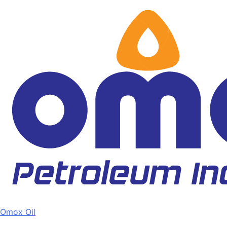
Skip
to
content
Omox Oil