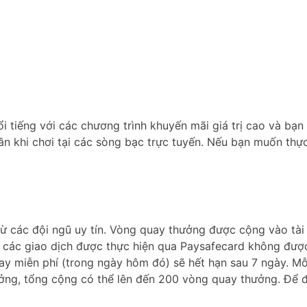
ổi tiếng với các chương trình khuyến mãi giá trị cao và bạ
ần khi chơi tại các sòng bạc trực tuyến.
Nếu bạn muốn thực 
 các đội ngũ uy tín. Vòng quay thưởng được cộng vào tài 
g các giao dịch được thực hiện qua Paysafecard không đư
uay miễn phí (trong ngày hôm đó) sẽ hết hạn sau 7 ngày. M
g, tổng cộng có thể lên đến 200 vòng quay thưởng. Để đủ 