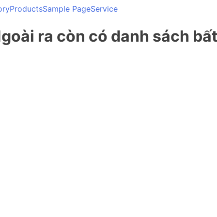
ory
Products
Sample Page
Service
goài ra còn có danh sách bất