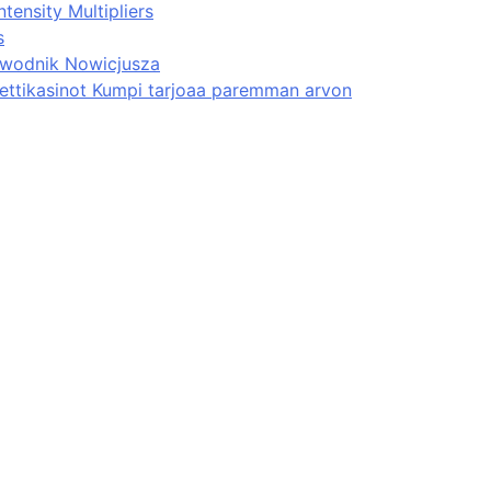
ensity Multipliers
s
ewodnik Nowicjusza
Nettikasinot Kumpi tarjoaa paremman arvon