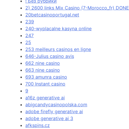
! Без рубрики
2) 2600 links Mix Casino (7-Morocco_fr) DONE
20betcasinoportugal.net
239
240-wyplacalne kasyna online
247
25
253 meilleurs casinos en ligne
646-Julius casino avis
662 nine casino
663 nine casino
693 amunra casino
700 Instant casino
9
a16z generative ai
abigcandycasinopolska.com
adobe firefly generative ai
adobe generative ai 3
afkspins.cz