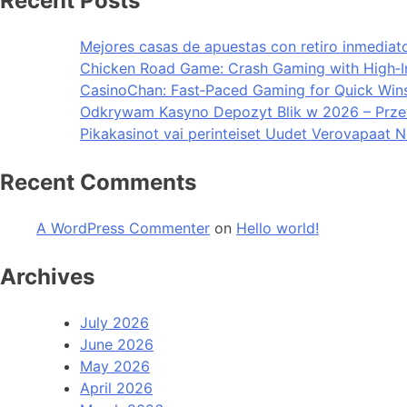
Recent Posts
Mejores casas de apuestas con retiro inmedia
Chicken Road Game: Crash Gaming with High‑Int
CasinoChan: Fast‑Paced Gaming for Quick Win
Odkrywam Kasyno Depozyt Blik w 2026 – Prz
Pikakasinot vai perinteiset Uudet Verovapaat 
Recent Comments
A WordPress Commenter
on
Hello world!
Archives
July 2026
June 2026
May 2026
April 2026