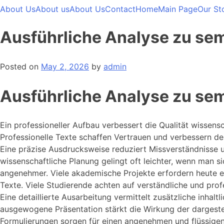
About Us
About us
About Us
Contact
Home
Main Page
Our St
Ausführliche Analyse zu semi
Posted on
May 2, 2026
by
admin
Ausführliche Analyse zu semi
Ein professioneller Aufbau verbessert die Qualität wissensc
Professionelle Texte schaffen Vertrauen und verbessern de
Eine präzise Ausdrucksweise reduziert Missverständnisse und
wissenschaftliche Planung gelingt oft leichter, wenn man si
angenehmer. Viele akademische Projekte erfordern heute ei
Texte. Viele Studierende achten auf verständliche und profes
Eine detaillierte Ausarbeitung vermittelt zusätzliche inhalt
ausgewogene Präsentation stärkt die Wirkung der dargestell
Formulierungen sorgen für einen angenehmen und flüssigen 