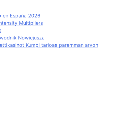
to en España 2026
ensity Multipliers
s
ewodnik Nowicjusza
Nettikasinot Kumpi tarjoaa paremman arvon