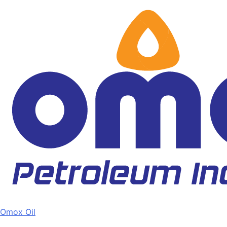
Skip
to
content
Omox Oil