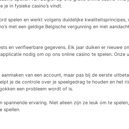
e je in fysieke casino’s vindt.
oord spelen en werkt volgens duidelijke kwaliteitsprincipe
sino’s met een geldige Belgische vergunning en met aandach
ts en verifieerbare gegevens. Elk jaar duiken er nieuwe on
applicatie nodig om op ons online casino te spelen. Onze ui
t aanmaken van een account, maar pas bij de eerste uitbetal
t je de controle over je speelgedrag te houden en het risi
t gokken een probleem wordt of is.
en spannende ervaring. Niet alleen zijn ze leuk om te spele
 spellen.