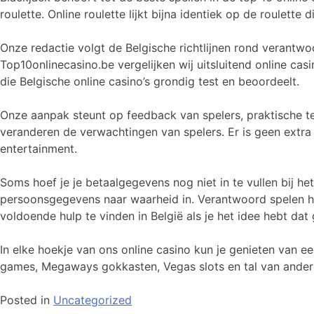
roulette. Online roulette lijkt bijna identiek op de roulette di
Onze redactie volgt de Belgische richtlijnen rond verantw
Top10onlinecasino.be vergelijken wij uitsluitend online ca
die Belgische online casino’s grondig test en beoordeelt.
Onze aanpak steunt op feedback van spelers, praktische tes
veranderen de verwachtingen van spelers. Er is geen extra 
entertainment.
Soms hoef je je betaalgegevens nog niet in te vullen bij he
persoonsgegevens naar waarheid in. Verantwoord spelen help
voldoende hulp te vinden in België als je het idee hebt da
In elke hoekje van ons online casino kun je genieten van e
games, Megaways gokkasten, Vegas slots en tal van andere
Posted in
Uncategorized