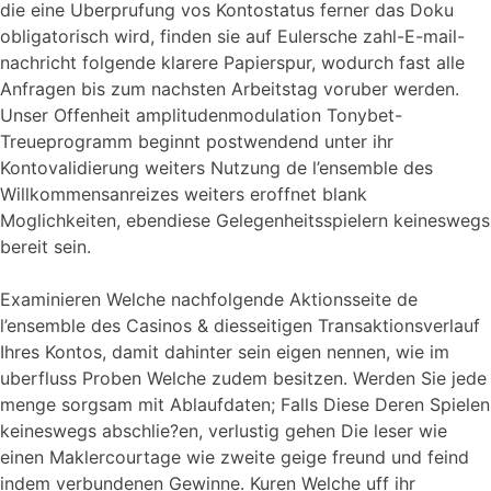
die eine Uberprufung vos Kontostatus ferner das Doku
obligatorisch wird, finden sie auf Eulersche zahl-E-mail-
nachricht folgende klarere Papierspur, wodurch fast alle
Anfragen bis zum nachsten Arbeitstag voruber werden.
Unser Offenheit amplitudenmodulation Tonybet-
Treueprogramm beginnt postwendend unter ihr
Kontovalidierung weiters Nutzung de l’ensemble des
Willkommensanreizes weiters eroffnet blank
Moglichkeiten, ebendiese Gelegenheitsspielern keineswegs
bereit sein.
Examinieren Welche nachfolgende Aktionsseite de
l’ensemble des Casinos & diesseitigen Transaktionsverlauf
Ihres Kontos, damit dahinter sein eigen nennen, wie im
uberfluss Proben Welche zudem besitzen. Werden Sie jede
menge sorgsam mit Ablaufdaten; Falls Diese Deren Spielen
keineswegs abschlie?en, verlustig gehen Die leser wie
einen Maklercourtage wie zweite geige freund und feind
indem verbundenen Gewinne. Kuren Welche uff ihr