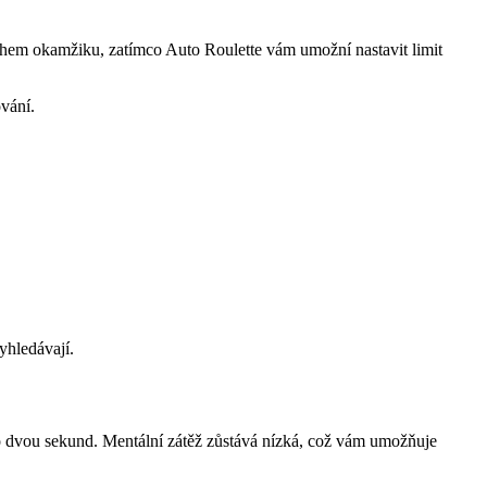
během okamžiku, zatímco Auto Roulette vám umožní nastavit limit
ování.
yhledávají.
 dvou sekund. Mentální zátěž zůstává nízká, což vám umožňuje