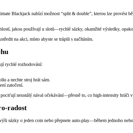
imate Blackjack nabízí možnost “split & double”, kterou lze provést 
ychlostí, jakou používají u slotů—rychlé sázky, okamžité výsledky, opak
tředit na akci, místo abyste se trápili s načítáním.
ehu
jí rychlé rozhodování:
lu a nechte stroj hrát sám.
ní zatočení.
pociťují neustálý nával očekávání—přesně to, co high‑intensity hráči v
ro‑radost
výši sázky o jeden coin nebo přepnete auto‑play—během jednoho nebo