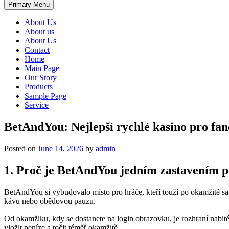
Primary Menu
About Us
About us
About Us
Contact
Home
Main Page
Our Story
Products
Sample Page
Service
BetAndYou: Nejlepší rychlé kasino pro fano
Posted on
June 14, 2026
by
admin
1. Proč je BetAndYou jedním zastavením p
BetAndYou si vybudovalo místo pro hráče, kteří touží po okamžité sat
kávu nebo obědovou pauzu.
Od okamžiku, kdy se dostanete na login obrazovku, je rozhraní nabité 
vložit peníze a točit téměř okamžitě.