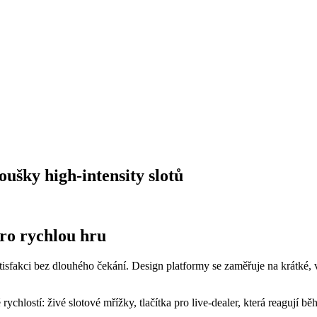
ušky high‑intensity slotů
ro rychlou hru
isfakci bez dlouhého čekání. Design platformy se zaměřuje na krátké, v
rychlostí: živé slotové mřížky, tlačítka pro live-dealer, která reagují