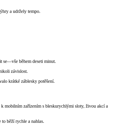
ýhry a udržely tempo.
ásit se—vše během deseti minut.
koli závislost.
alo krátké záblesky potěšení.
é k mobilním zařízením s bleskurychlými sloty, živou akcí a
 to běží rychle a nahlas.