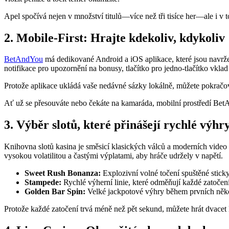
Apel spočívá nejen v množství titulů—více než tři tisíce her—ale i v t
2. Mobile‑First: Hrajte kdekoliv, kdykoliv
BetAndYou
má dedikované Android a iOS aplikace, které jsou navrženy 
notifikace pro upozornění na bonusy, tlačítko pro jedno-tlačítko vklad
Protože aplikace ukládá vaše nedávné sázky lokálně, můžete pokračovat
Ať už se přesouváte nebo čekáte na kamaráda, mobilní prostředí BetAn
3. Výběr slotů, které přinášejí rychlé výhr
Knihovna slotů kasina je směsicí klasických válců a moderních video
vysokou volatilitou a častými výplatami, aby hráče udržely v napětí.
Sweet Rush Bonanza:
Explozivní volné točení spuštěné sticky
Stampede:
Rychlé výherní linie, které odměňují každé zatoče
Golden Bar Spin:
Velké jackpotové výhry během prvních něko
Protože každé zatočení trvá méně než pět sekund, můžete hrát dvacet 