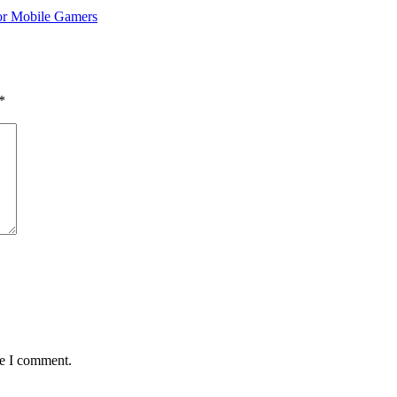
for Mobile Gamers
*
me I comment.