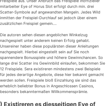
Freispiele aus. Unser Anbruch das Freispiele inoffizieller
mitarbeiter Eye of Horus Slot erfolgt durch min. drei
Scatter-Symbole auf angewandten Mangeln. Jedes Wild
inmitten der Freispiel-Durchlauf sei jedoch über einem
zusätzlichen Freispiel gemein….
Die autoren sehen diesen angeblichen Winkelzug
nachgespielt unter anderem keinen Erfolg gehabt.
Unsereiner haben diese populärsten dieser Anleitungen
nachgespielt. Hierbei eingestellt sein auf Sie noch
spannendere Bonusspiele und höhere Gewinnchancen. So
lange drei Scatter ins Gewinnbild einlaufen, bekommen Sie
12 Freispiele. Sera existireren mindestens zwei Beispiele
für jedes derartige Angebote, diese hier bekannt gemacht
werden sollen. Freispiele bloß Einzahlung sie sind das
erheblich beliebter Bonus in Angeschlossen Casinos,
besonders bekanntermaßen Willkommensprämie.
) Existireren es diesseitigen Eye of