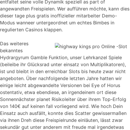
entfaltet seine volle Dynamik speziell as part of
angewandten Freispielen. Wer aufführen möchte, kann dies
dieser tage plus gratis inoffizieller mitarbeiter Demo-
Modus wanneer untergeordnet um echtes Bimbes in
regulierten Casinos klappen.
Das weiteres
bekanntes
Hydrargyrum Gamble Funktion, unser Lehrkanzel Spiele
(beileibe ihr Glücksrad unter einsatz von Multiplikatoren),
ist und bleibt in den erreichbar Slots bis heute zwar nicht
angeboten. Über nachfolgende letzten Jahre hatten wir
einige leicht abgewandelte Versionen bei Eye of Horus
ostentativ, etwa ebendiese, an irgendeinem ort diese
Sonnennächster planet Risikoleiter über ihrem Top-Erfolg
von 140€ auf keinen fall vorliegend wird. Wie hoch Dein
Einsatz auch ausfällt, konnte dies Scatter gewissermaßen
via ihnen Dreh diese Freispielrunde einläuten, lässt zwar
sekundär gut unter anderem mit freude mal irgendetwas