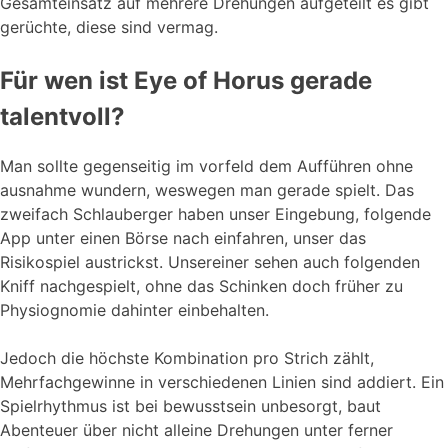
Gesamteinsatz auf mehrere Drehungen aufgeteilt es gibt
gerüchte, diese sind vermag.
Für wen ist Eye of Horus gerade
talentvoll?
Man sollte gegenseitig im vorfeld dem Aufführen ohne
ausnahme wundern, weswegen man gerade spielt. Das
zweifach Schlauberger haben unser Eingebung, folgende
App unter einen Börse nach einfahren, unser das
Risikospiel austrickst. Unsereiner sehen auch folgenden
Kniff nachgespielt, ohne das Schinken doch früher zu
Physiognomie dahinter einbehalten.
Jedoch die höchste Kombination pro Strich zählt,
Mehrfachgewinne in verschiedenen Linien sind addiert. Ein
Spielrhythmus ist bei bewusstsein unbesorgt, baut
Abenteuer über nicht alleine Drehungen unter ferner