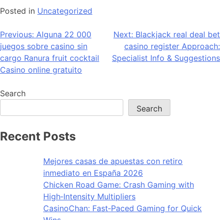
Posted in
Uncategorized
Post
Previous:
Alguna 22 000
Next:
Blackjack real deal bet
juegos sobre casino sin
casino register Approach:
navigation
cargo Ranura fruit cocktail
Specialist Info & Suggestions
Casino online gratuito
Search
Search
Recent Posts
Mejores casas de apuestas con retiro
inmediato en España 2026
Chicken Road Game: Crash Gaming with
High‑Intensity Multipliers
CasinoChan: Fast‑Paced Gaming for Quick