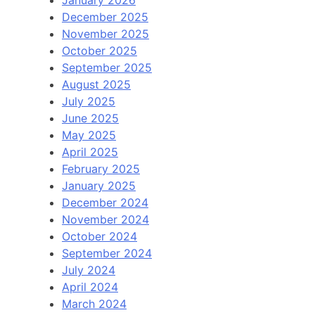
January 2026
December 2025
November 2025
October 2025
September 2025
August 2025
July 2025
June 2025
May 2025
April 2025
February 2025
January 2025
December 2024
November 2024
October 2024
September 2024
July 2024
April 2024
March 2024