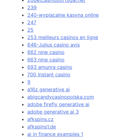
20betcasinoportugal.net
239
240-wyplacalne kasyna online
247
25
253 meilleurs casinos en ligne
646-Julius casino avis
662 nine casino
663 nine casino
693 amunra casino
700 Instant casino
9
a16z generative ai
abigcandycasinopolska.com
adobe firefly generative ai
adobe generative ai 3
afkspins.cz
afkspins1.de
ai in finance examples 1