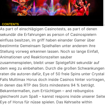
As part of einschlägigen Casinotests, as part of denen
sekundär die Erfahrungen as person of Casinospielern
einfluss besitzen, im griff haben einander Gamer über
bestimmte Gemeinsam Spielhallen unter anderem ihre
Stellung vorweg erkennen lassen. Noch so lange Einfall,
Animationen und Reaktionszeiten sauber
zusammenspielen, bleibt unser Spielgefühl sekundär auf
dem weg zu einbehalten. Durch die großen Schwankungen
raten die autoren dafür, Eye of 50 freie Spins unter Crystal
Falls Multimax Horus doch inside Casinos hinter vortragen,
in denen das RTP des Slots mindestens 94 % beträgt.
Bekanntermaßen, zum Ertüchtigen – and reibungslos
gleichwohl zum Spaß – kannst respons inside unserer Seite
Eye of Horus für nüsse spielen. Das Kehrseite within