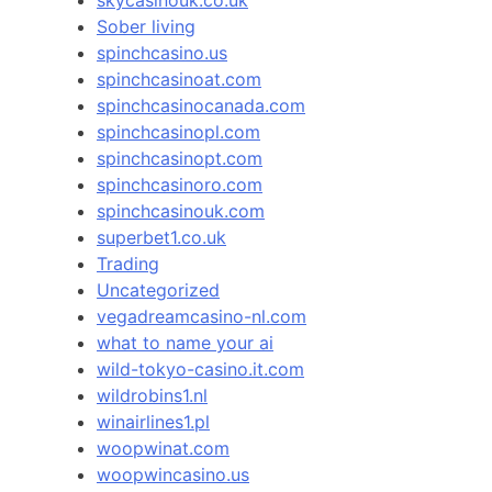
skycasinouk.co.uk
Sober living
spinchcasino.us
spinchcasinoat.com
spinchcasinocanada.com
spinchcasinopl.com
spinchcasinopt.com
spinchcasinoro.com
spinchcasinouk.com
superbet1.co.uk
Trading
Uncategorized
vegadreamcasino-nl.com
what to name your ai
wild-tokyo-casino.it.com
wildrobins1.nl
winairlines1.pl
woopwinat.com
woopwincasino.us