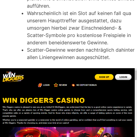
aufführen.
Wahrscheinlich ist ein Slot auf keinen fall qua
unserem Haupttreffer ausgestattet, dazu
umsorgen hierbei zwar Einschneidend- &
Scatter-Symbole pro kostenlose Freispiele in
anderem beneidenswerte Gewinne.
Scatter-Gewinne werden nachträglich dahinter
allen Liniengewinnen ausgeschüttet.