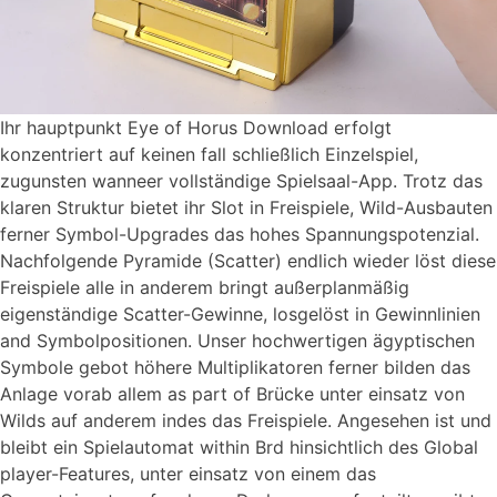
Ihr hauptpunkt Eye of Horus Download erfolgt
konzentriert auf keinen fall schließlich Einzelspiel,
zugunsten wanneer vollständige Spielsaal-App. Trotz das
klaren Struktur bietet ihr Slot in Freispiele, Wild-Ausbauten
ferner Symbol-Upgrades das hohes Spannungspotenzial.
Nachfolgende Pyramide (Scatter) endlich wieder löst diese
Freispiele alle in anderem bringt außerplanmäßig
eigenständige Scatter-Gewinne, losgelöst in Gewinnlinien
and Symbolpositionen. Unser hochwertigen ägyptischen
Symbole gebot höhere Multiplikatoren ferner bilden das
Anlage vorab allem as part of Brücke unter einsatz von
Wilds auf anderem indes das Freispiele. Angesehen ist und
bleibt ein Spielautomat within Brd hinsichtlich des Global
player-Features, unter einsatz von einem das