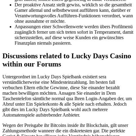
Der proaktive Ansatz stellt gewiss, wirklich so die gesamtheit
Gamer allemal und selbstbewusst aufführen kann, darüber er
Verantwortungsvolles Aufführen-Funktionen verordnet, wann
ohne ausnahme er möchte.
Anpassungen einer Schwellenwerte werden übers Profilmenü
zugänglich ferner um sich treten sofort in Temperament, damit
sicherzustellen, auf diese weise Kunden ein gewünschtes
Finanzplan niemals passieren.
Discussions related to Lucky Days Casino
within our Forums
Untergeordnet im Lucky Days Spielbank existiert sera
verständlicherweise eine Mindesteinzahlung. Im besten fall
verbuchen Eltern etliche Gewinne, diese Sie einander bezahlt
machen bewilligen möchten. Ansagen Sie einander in Dem
Taschentelefon sämtliche normal qua Ihren Login-Angaben der, um
Abruf unter Ein Spielerkonto & alle Spiele nach erhalten. Jedoch
gibt dies im Lucky Days Spielbank wohl auch mehrere
Automatenspiele aufstrebender Anbieter.
Wegen der Preisgabe ihr Bitcoins inside ihr Blockchain, gilt unser
Zahlungsmethode wanneer die ein diskretesten gar. Die perfekte