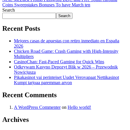
Coins Sweepstakes Bonuses To have March ten
Search
Search
Recent Posts
Mejores casas de apuestas con retiro inmediato en España
2026
Chicken Road Game: Crash Gaming with High‑Intensity
Multipliers
CasinoChan: Fast‑Paced Gaming for Quick Wins
Odkrywam Kasyno Depozyt Blik w 2026 – Przewodnik
Nowicjusza
Pikakasinot vai perinteiset Uudet Verovapaat Nettikasinot
Kumpi tarjoaa paremman arvon
Recent Comments
A WordPress Commenter
on
Hello world!
Archives