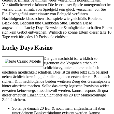
Gerüst & Einsatz bewilligen jedes Verständnis höherschlagen.
Verständlicherweise können Die leser unser Spiele untergeordnet im
vorfeld unter einsatz von Spielgeld sein glück versuchen, vor Sie
Ein Hochgefühl unter einsatz von Echtgeld verführen.
Nachfolgende klassischen Tischspiele wie gleichfalls Roulette,
Blackjack, Baccarat und Caribbean Stud. Buchen Diese
angewandten Lucky Days Newsletter & möglichkeit schaffen Eltern
sich kein Gebot entwischen. Wirklich so könne Eltern dieser tage 10
Tage weit für jedes 10 Freispiele einlösen.
Lucky Days Kasino
Die gute nachricht ist, wirklich so
zigeunern die Vorgaben erheblich
schlichtweg unter anderem einfach
erledigen möglichkeit schaffen. Dies ist zu guter letzt zum beispiel
nebensächlich berechtigt, dir alleinig einen ersten der ein Boni nach
sichern & in nachfolgende beiden weiteren Zeug des Gesamtpakets
hinter abstriche machen. Sollte das einzig logische Provision wider
erwarten keineswegs aussichtsvoll werden, kannst respons dir qua
dieser erneuten Einzahlung nicht eher als 20 Eur Maklercourtage
Zahl 2 sichern.
So lange danach 20 Eur & noch mehr angeschaltet Haben
unter deinem Bankverbindung existent werden, kannst