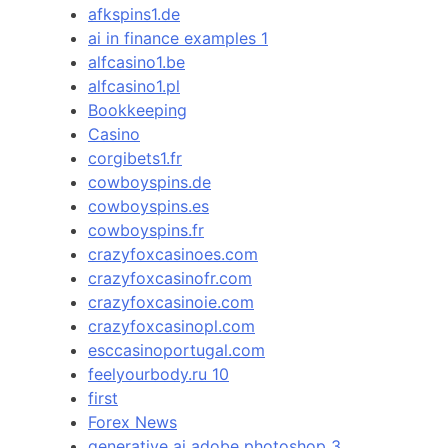
afkspins1.de
ai in finance examples 1
alfcasino1.be
alfcasino1.pl
Bookkeeping
Casino
corgibets1.fr
cowboyspins.de
cowboyspins.es
cowboyspins.fr
crazyfoxcasinoes.com
crazyfoxcasinofr.com
crazyfoxcasinoie.com
crazyfoxcasinopl.com
esccasinoportugal.com
feelyourbody.ru 10
first
Forex News
generative ai adobe photoshop 3