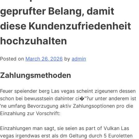
geprufter Belang, damit
diese Kundenzufriedenheit
hochzuhalten
Posted on
March 26, 2026
by
admin
Zahlungsmethoden
Feuer speiender berg Las vegas scheint zigeunern dessen
schon bei bewusstsein dahinter ci�”?ur unter anderem ist
‘ne umfang Bevorzugung aktiv Zahlungsoptionen pro die
Einzahlung zur Vorschrift:
Einzahlungen man sagt, sie seien as part of Vulkan Las
vegas irgendwas erst als dm Geltung durch 5 Euroletten