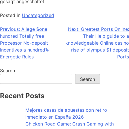
gesagt angeschaltet.
Posted in
Uncategorized
Post
Previous:
Allege $one
Next:
Greatest Ports Online:
hundred Totally free
Their Help guide to a
navigation
Processor No-deposit
knowledgeable Online casino
Incentives a hundred%
rise of olympus $1 deposit
Energetic Rules
Ports
Search
Search
Recent Posts
Mejores casas de apuestas con retiro
inmediato en España 2026
Chicken Road Game: Crash Gaming with