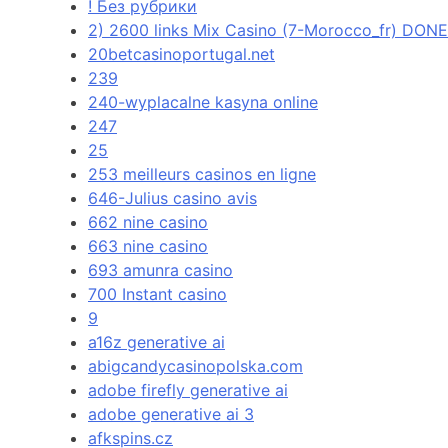
! Без рубрики
2) 2600 links Mix Casino (7-Morocco_fr) DONE
20betcasinoportugal.net
239
240-wyplacalne kasyna online
247
25
253 meilleurs casinos en ligne
646-Julius casino avis
662 nine casino
663 nine casino
693 amunra casino
700 Instant casino
9
a16z generative ai
abigcandycasinopolska.com
adobe firefly generative ai
adobe generative ai 3
afkspins.cz