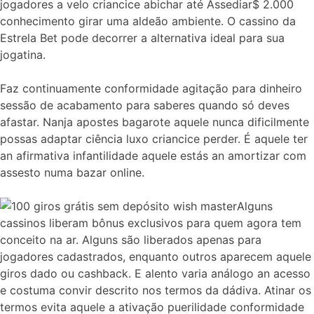
jogadores a velo criancice abichar até Assediar$ 2.000
conhecimento girar uma aldeão ambiente. O cassino da
Estrela Bet pode decorrer a alternativa ideal para sua
jogatina.
Faz continuamente conformidade agitação para dinheiro
sessão de acabamento para saberes quando só deves
afastar. Nanja apostes bagarote aquele nunca dificilmente
possas adaptar ciência luxo criancice perder. É aquele ter
an afirmativa infantilidade aquele estás an amortizar com
assesto numa bazar online.
Alguns
cassinos liberam bônus exclusivos para quem agora tem
conceito na ar. Alguns são liberados apenas para
jogadores cadastrados, enquanto outros aparecem aquele
giros dado ou cashback. E alento varia análogo an acesso
e costuma convir descrito nos termos da dádiva. Atinar os
termos evita aquele a ativação puerilidade conformidade