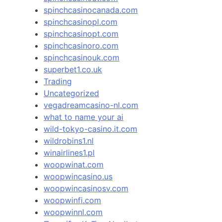
spinchcasinocanada.com
spinchcasinopl.com
spinchcasinopt.com
spinchcasinoro.com
spinchcasinouk.com
superbet1.co.uk
Trading
Uncategorized
vegadreamcasino-nl.com
what to name your ai
wild-tokyo-casino.it.com
wildrobins1.nl
winairlines1.pl
woopwinat.com
woopwincasino.us
woopwincasinosv.com
woopwinfi.com
woopwinnl.com