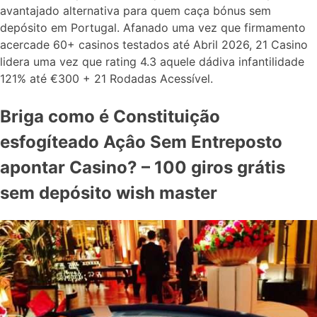
avantajado alternativa para quem caça bónus sem
depósito em Portugal. Afanado uma vez que firmamento
acercade 60+ casinos testados até Abril 2026, 21 Casino
lidera uma vez que rating 4.3 aquele dádiva infantilidade
121% até €300 + 21 Rodadas Acessível.
Briga como é Constituição
esfogíteado Açâo Sem Entreposto
apontar Casino? – 100 giros grátis
sem depósito wish master