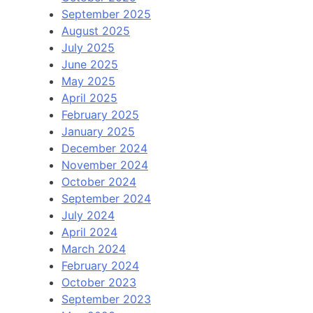
September 2025
August 2025
July 2025
June 2025
May 2025
April 2025
February 2025
January 2025
December 2024
November 2024
October 2024
September 2024
July 2024
April 2024
March 2024
February 2024
October 2023
September 2023