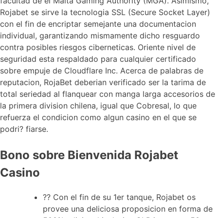
facultad de el Malta Gaming Authority (MGA). Asimismo,
Rojabet se sirve la tecnologia SSL (Secure Socket Layer)
con el fin de encriptar semejante una documentacion
individual, garantizando mismamente dicho resguardo
contra posibles riesgos ciberneticas. Oriente nivel de
seguridad esta respaldado para cualquier certificado
sobre empuje de Cloudflare Inc. Acerca de palabras de
reputacion, RojaBet deberian verificado ser la tarima de
total seriedad al flanquear con manga larga accesorios de
la primera division chilena, igual que Cobresal, lo que
refuerza el condicion como algun casino en el que se
podri? fiarse.
Bono sobre Bienvenida Rojabet
Casino
?? Con el fin de su 1er tanque, Rojabet os
provee una deliciosa proposicion en forma de