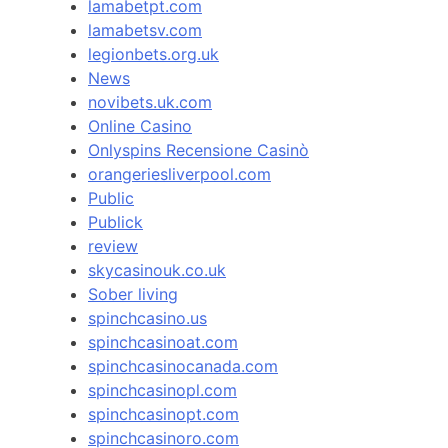
lamabetpt.com
lamabetsv.com
legionbets.org.uk
News
novibets.uk.com
Online Casino
Onlyspins Recensione Casinò
orangeriesliverpool.com
Public
Publick
review
skycasinouk.co.uk
Sober living
spinchcasino.us
spinchcasinoat.com
spinchcasinocanada.com
spinchcasinopl.com
spinchcasinopt.com
spinchcasinoro.com