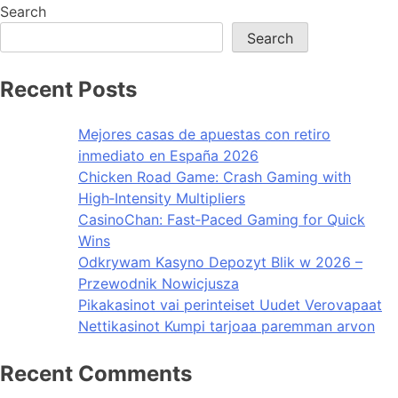
Search
Search
Recent Posts
Mejores casas de apuestas con retiro
inmediato en España 2026
Chicken Road Game: Crash Gaming with
High‑Intensity Multipliers
CasinoChan: Fast‑Paced Gaming for Quick
Wins
Odkrywam Kasyno Depozyt Blik w 2026 –
Przewodnik Nowicjusza
Pikakasinot vai perinteiset Uudet Verovapaat
Nettikasinot Kumpi tarjoaa paremman arvon
Recent Comments