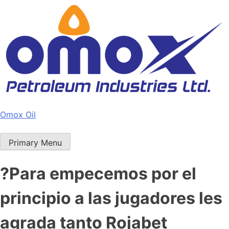
Skip
to
content
Omox Oil
Primary Menu
?Para empecemos por el
principio a las jugadores les
agrada tanto Rojabet